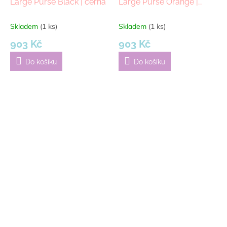
Large Purse Black | černá
Large Purse Orange |
oranžová
Skladem
(1 ks)
Skladem
(1 ks)
903 Kč
903 Kč
Do košíku
Do košíku