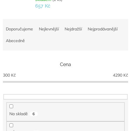
657 Kč
Ř
a
Doporučujeme
Nejlevnější
Nejdražší
Nejprodávanější
z
e
Abecedně
n
í
p
Cena
r
o
300
Kč
4290
Kč
d
u
k
t
ů
Na skladě
6