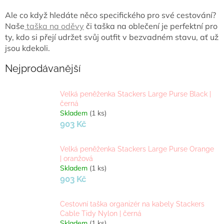
Ale co když hledáte něco specifického pro své cestování?
Naše
taška na oděvy
či taška na oblečení je perfektní pro
ty, kdo si přejí udržet svůj outfit v bezvadném stavu, ať už
jsou kdekoli.
Nejprodávanější
​Velká peněženka Stackers Large Purse Black |
černá
Skladem
(1 ks)
903 Kč
​Velká peněženka Stackers Large Purse Orange
| oranžová
Skladem
(1 ks)
903 Kč
Cestovní taška organizér na kabely Stackers
Cable Tidy Nylon | černá
Skladem
(1 ks)