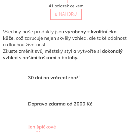
t
O
r
41
položek celkem
v
á
l
NAHORU
n
á
k
o
d
v
a
Všechny naše produkty jsou
vyrobeny z kvalitní eko
á
c
kůže
, což zaručuje nejen skvělý vzhled, ale také odolnost
n
í
a dlouhou životnost.
í
p
Zkuste změnit svůj městský styl a vytvořte si
dokonalý
r
vzhled s našimi taškami a batohy.
v
k
y
v
30 dní na vrácení zboží
ý
p
i
s
Doprava zdarma od 2000 Kč
u
Jen špičkové