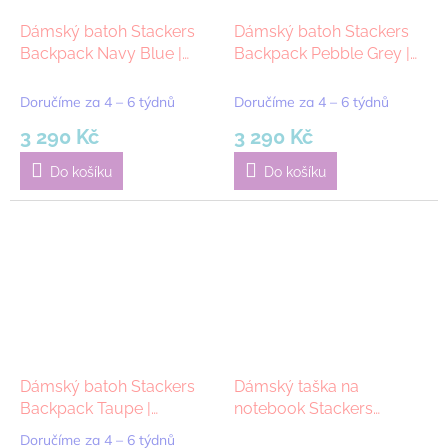
Dámský batoh Stackers
Dámský batoh Stackers
Backpack Navy Blue |
Backpack Pebble Grey |
tmavě modrá
šedá
Doručíme za 4 – 6 týdnů
Doručíme za 4 – 6 týdnů
3 290 Kč
3 290 Kč
Do košíku
Do košíku
Dámský batoh Stackers
Dámský taška na
Backpack Taupe |
notebook Stackers
šedobéžová
Laptop Bag Pebble Grey |
Doručíme za 4 – 6 týdnů
Průměrné