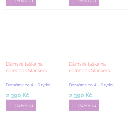
Do košíku
Do košíku
Dámská taška na
Dámská taška na
notebook Stackers
notebook Stackers
Laptop Bag Blush |
Laptop Bag Navy Blue |
růžová
tmavě modrá
Doručíme za 4 – 6 týdnů
Doručíme za 4 – 6 týdnů
2 390 Kč
2 390 Kč
Do košíku
Do košíku