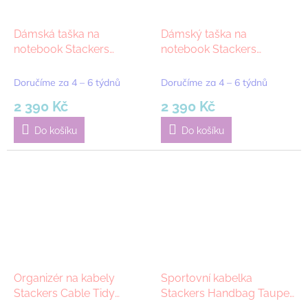
Dámská taška na
Dámský taška na
notebook Stackers
notebook Stackers
Laptop Bag Taupe |
Laptop Bag Black | černá
šedobéžová
Doručíme za 4 – 6 týdnů
Doručíme za 4 – 6 týdnů
2 390 Kč
2 390 Kč
Do košíku
Do košíku
Organizér na kabely
Sportovní kabelka
Stackers Cable Tidy
Stackers Handbag Taupe