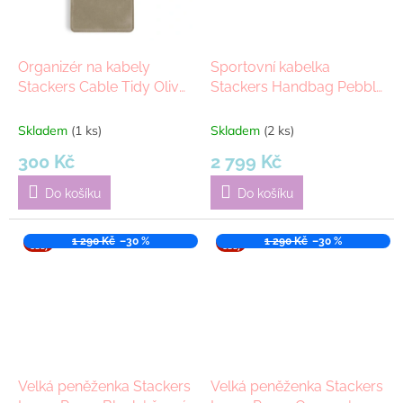
Organizér na kabely
Sportovní kabelka
Stackers Cable Tidy Olive
Stackers Handbag Pebble
Green | zelená
Grey | šedá
Skladem
(1 ks)
Skladem
(2 ks)
300 Kč
2 799 Kč
Do košíku
Do košíku
VÝPR
1 290 Kč
–30 %
VÝPR
1 290 Kč
–30 %
ODEJ
ODEJ
​Velká peněženka Stackers
​Velká peněženka Stackers