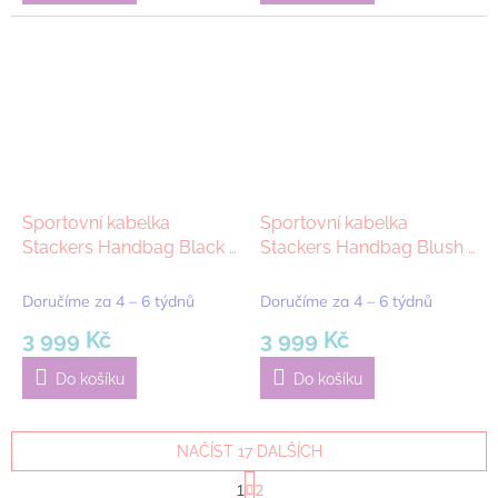
Sportovní kabelka
Sportovní kabelka
Stackers Handbag Black |
Stackers Handbag Blush |
černá
růžová
Doručíme za 4 – 6 týdnů
Doručíme za 4 – 6 týdnů
3 999 Kč
3 999 Kč
Do košíku
Do košíku
NAČÍST 17 DALŠÍCH
S
1
2