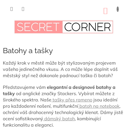
Přejít
na
NÁKUP
obsah
KOŠÍK
Batohy a tašky
Každý krok v městě může být stylizovaným projevem
vašeho jedinečného vkusu. A co může lépe doplnit váš
městský styl než dokonale padnoucí taška či batoh?
Představujeme vám
elegantní a designové batohy a
tašky
od anglické značky Stackers. Vybírat můžete z
širokého spektra. Naše
tašky přes rameno
jsou ideální
pro každodenní nošení, multifunkční
batoh na notebook
,
ochrání váš drahocenný technologický klenot. Dámy jistě
ocení sofistikovaný
dámský batoh
, kombinující
funkcionalitu a eleganci.