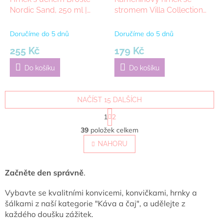
Nordic Sand, 250 ml |
stromem Villa Collection
béžová
Hela 0,35l Black | černá
Doručíme do 5 dnů
Doručíme do 5 dnů
255 Kč
179 Kč
Do košíku
Do košíku
NAČÍST 15 DALŠÍCH
S
1
2
t
O
r
39
položek celkem
v
á
l
NAHORU
n
á
k
o
d
v
a
Začněte den správně
.
á
c
n
í
Vybavte se kvalitními konvicemi, konvičkami, hrnky a
í
p
šálkami z naší kategorie "Káva a čaj", a udělejte z
r
každého doušku zážitek.
v