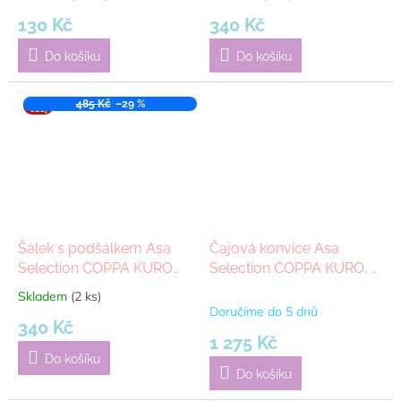
130 Kč
340 Kč
Do košíku
Do košíku
VÝPR
485 Kč
–29 %
ODEJ
Šálek s podšálkem Asa
Čajová konvice Asa
Selection COPPA KURO
Selection COPPA KURO, 1
250 ml| černá
l | černá
Skladem
(2 ks)
Průměrné
Doručíme do 5 dnů
hodnocení
340 Kč
produktu
1 275 Kč
je
Do košíku
5,0
Do košíku
z
5