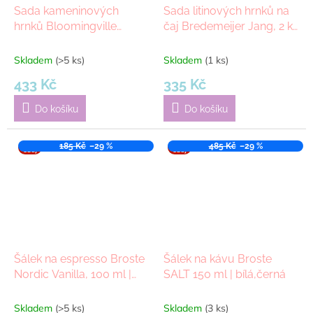
Sada kameninových
Sada litinových hrnků na
hrnků Bloomingville
čaj Bredemeijer Jang, 2 ks
Harlow, 2ks | béžová
| šedá
Skladem
(>5 ks)
Skladem
(1 ks)
433 Kč
335 Kč
Do košíku
Do košíku
VÝPR
185 Kč
–29 %
VÝPR
485 Kč
–29 %
ODEJ
ODEJ
Šálek na espresso Broste
Šálek na kávu Broste
Nordic Vanilla, 100 ml |
SALT 150 ml | bílá,černá
krémová
Skladem
(>5 ks)
Skladem
(3 ks)