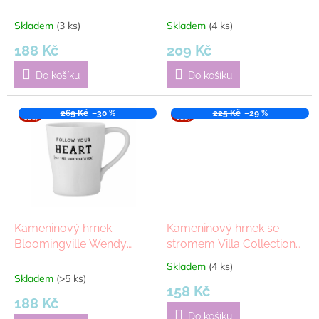
k
ml | vánoční
500 ml | modrá, bílá
t
Skladem
(3 ks)
Skladem
(4 ks)
ů
188 Kč
209 Kč
Do košíku
Do košíku
VÝPR
269 Kč
–30 %
VÝPR
225 Kč
–29 %
ODEJ
ODEJ
Kameninový hrnek
Kameninový hrnek se
Bloomingville Wendy
stromem Villa Collection
HEART | bílá
Golden Yellow, 500 ml |
Skladem
(4 ks)
Průměrné
žlutá
Skladem
(>5 ks)
hodnocení
158 Kč
produktu
188 Kč
je
Do košíku