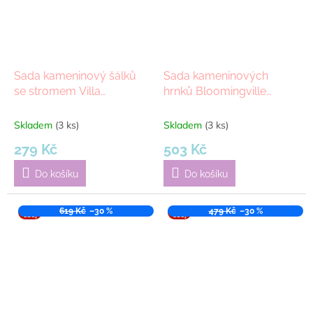
Sada kameninový šálků
Sada kameninových
se stromem Villa
hrnků Bloomingville
Collection Black, 100 ml,
Grazia, 2ks | zelená
4ks | černá
Skladem
(3 ks)
Skladem
(3 ks)
279 Kč
503 Kč
Do košíku
Do košíku
VÝPR
619 Kč
–30 %
VÝPR
479 Kč
–30 %
ODEJ
ODEJ