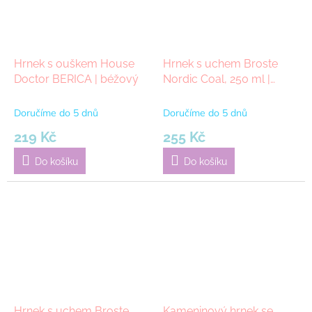
Hrnek s ouškem House
Hrnek s uchem Broste
Doctor BERICA | béžový
Nordic Coal, 250 ml |
černá
Doručíme do 5 dnů
Doručíme do 5 dnů
219 Kč
255 Kč
Do košíku
Do košíku
Hrnek s uchem Broste
Kameninový hrnek se