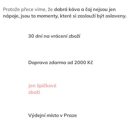
k
Protože přece víme, že
dobrá káva a čaj nejsou jen
y
nápoje, jsou to momenty, které si zaslouží být oslaveny.
v
ý
p
i
30 dní na vrácení zboží
s
u
Doprava zdarma od 2000 Kč
Jen špičkové
zboží
Výdejní místo v Praze