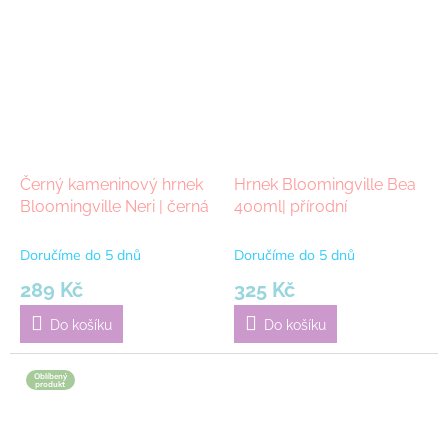
hvězdiček.
Černý kameninový hrnek
Hrnek Bloomingville Bea
Bloomingville Neri | černá
400ml| přírodní
Doručíme do 5 dnů
Doručíme do 5 dnů
289 Kč
325 Kč
Do košíku
Do košíku
Oblíbený
produkt