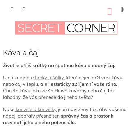
Přejít
na
NÁKUP
obsah
KOŠÍK
Káva a čaj
Život je příliš krátký na špatnou kávu a nudný čaj.
U nás najdete
hrnky a šálky
, které nejen drží vaši kávu
nebo čaj v teplu, ale i
esteticky zpříjemní vaše ráno.
Chcete kávu jako ze špičkové kavárny nebo čaj tak
lahodný, že vás přenese do jiného světa?
Naše
konvice a konvičky
jsou navrženy tak, aby vašemu
nápoji dopřály přesně ten
správný čas a prostor k
rozvinutí jeho plného potenciálu.