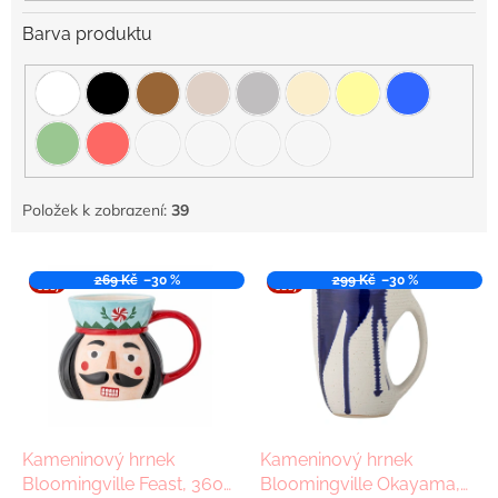
Barva produktu
Položek k zobrazení:
39
V
VÝPR
269 Kč
–30 %
VÝPR
299 Kč
–30 %
ý
ODEJ
ODEJ
p
i
s
p
r
o
d
Kameninový hrnek
Kameninový hrnek
u
Bloomingville Feast, 360
Bloomingville Okayama,