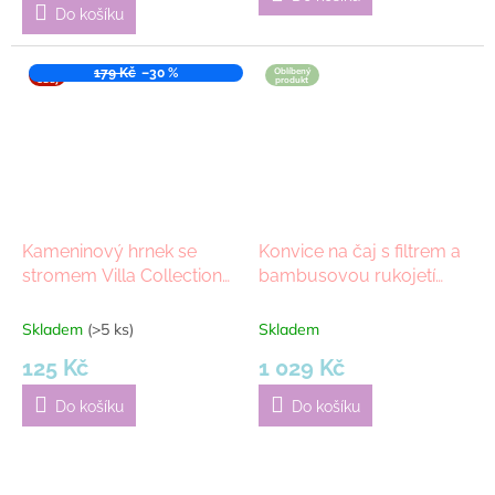
5,0
Do košíku
z
5
hvězdiček.
VÝPR
179 Kč
–30 %
Oblíbený
ODEJ
produkt
Kameninový hrnek se
Konvice na čaj s filtrem a
stromem Villa Collection
bambusovou rukojetí
Hela 0,35l Sand | krémová
Andrea House 1L |
Průhledný
Skladem
(>5 ks)
Skladem
125 Kč
1 029 Kč
Do košíku
Do košíku