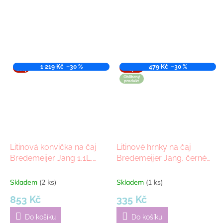
VÝPR
1 219 Kč
–30 %
VÝPROD
479 Kč
–30 %
ODEJ
EJ
Oblíbený
produkt
Litinová konvička na čaj
Litinové hrnky na čaj
Bredemeijer Jang 1,1L,
Bredemeijer Jang, černé
šedá
(sada 2 ks)
Skladem
(2 ks)
Skladem
(1 ks)
853 Kč
335 Kč
Do košíku
Do košíku