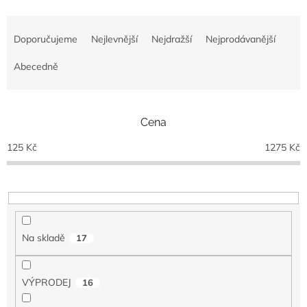
Ř
a
Doporučujeme
Nejlevnější
Nejdražší
Nejprodávanější
z
e
Abecedně
n
í
p
Cena
r
o
125
Kč
1275
Kč
d
u
k
t
ů
Na skladě
17
VÝPRODEJ
16