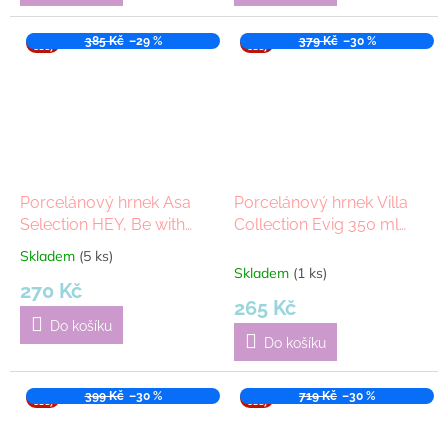
VÝPR
385 Kč
–29 %
VÝPR
379 Kč
–30 %
ODEJ
ODEJ
Porcelánový hrnek Asa
Porcelánový hrnek Villa
Selection HEY, Be with
Collection Evig 350 ml
you, 350 ml | červená
Green/White
Skladem
(5 ks)
Průměrné
Skladem
(1 ks)
hodnocení
270 Kč
produktu
265 Kč
je
Do košíku
5,0
Do košíku
z
5
hvězdiček.
VÝPR
399 Kč
–30 %
VÝPR
719 Kč
–30 %
ODEJ
ODEJ