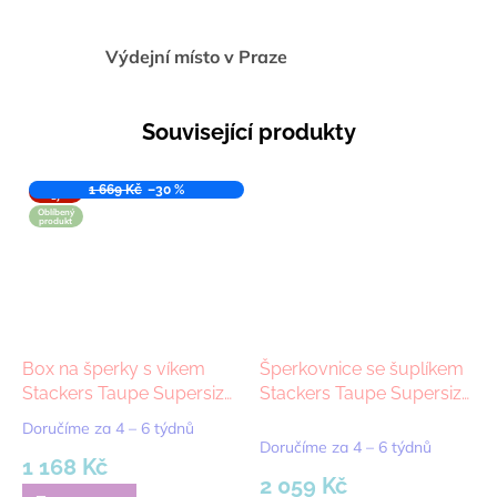
Výdejní místo v Praze
Související produkty
VÝPROD
1 669 Kč
–30 %
EJ
Oblíbený
produkt
Box na šperky s víkem
Šperkovnice se šuplíkem
Stackers Taupe Supersize
Stackers Taupe Supersize
Lid | šedobéžová
Display Drawer |
Doručíme za 4 – 6 týdnů
Průměrné
šedobéžová
Doručíme za 4 – 6 týdnů
hodnocení
1 168 Kč
produktu
2 059 Kč
je