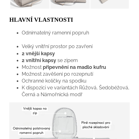
HLAVNÍ VLASTNOSTI
Odnímatelný ramenní popruh
Velký vnitřní prostor po zavření
2 vnější kapsy
2 vnitřní kapsy
se zipem
Možnost
připevnění na madlo kufru
Možnost zavěšení po rozepnutí
Ochranné kolíčky na spodku
K dispozici ve variantách Růžová, Šedobéžová,
Černá a Námořnická modř