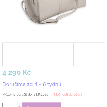
4 290 Kč
Měrná
Doručíme za 4 – 6 týdnů
cena:
Můžeme doručit do:
21.9.2026
Možnosti doručení