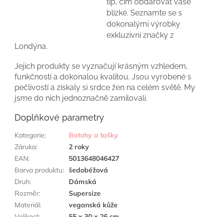
tip, čím obdarovat vaše
blízké. Seznamte se s
dokonalými výrobky
exkluzivní značky z
Londýna.
Jejich produkty se vyznačují krásným vzhledem,
funkčností a dokonalou kvalitou. Jsou vyrobené s
pečlivostí a získaly si srdce žen na celém světě. My
jsme do nich jednoznačně zamilovali.
Doplňkové parametry
Kategorie
:
Batohy a tašky
Záruka
:
2 roky
EAN
:
5013648046427
Barva produktu
:
šedobéžová
Druh
:
Dámská
Rozměr
:
Supersize
Materiál
:
veganská kůže
Velikost
:
55 x 30 x 26 cm