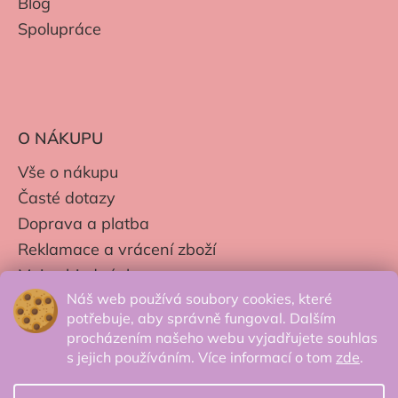
Blog
Spolupráce
O NÁKUPU
Vše o nákupu
Časté dotazy
Doprava a platba
Reklamace a vrácení zboží
Moje objednávky
Náš web používá soubory cookies, které
Obchodní podmínky
potřebuje, aby správně fungoval. Dalším
Zpracování os. údajů
procházením našeho webu vyjadřujete souhlas
s jejich používáním. Více informací o tom
zde
.