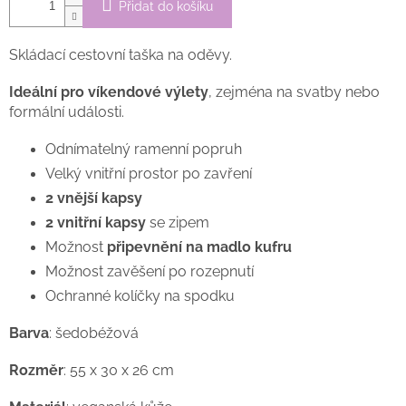
Přidat do košíku
Skládací cestovní taška na oděvy.
Ideální pro víkendové výlety
, zejména na svatby nebo
formální události.
Odnímatelný ramenní popruh
Velký vnitřní prostor po zavření
2 vnější kapsy
2 vnitřní kapsy
se zipem
Možnost
připevnění na madlo kufru
Možnost zavěšení po rozepnutí
Ochranné kolíčky na spodku
Barva
: šedobéžová
Rozměr
: 55 x 30 x 26 cm