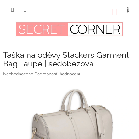
Přejít
na
NÁKUP
obsah
KOŠÍK
Taška na oděvy Stackers Garment
Bag Taupe | šedobéžová
Průměrné
Neohodnoceno
Podrobnosti hodnocení
hodnocení
produktu
je
0,0
z
5
hvězdiček.