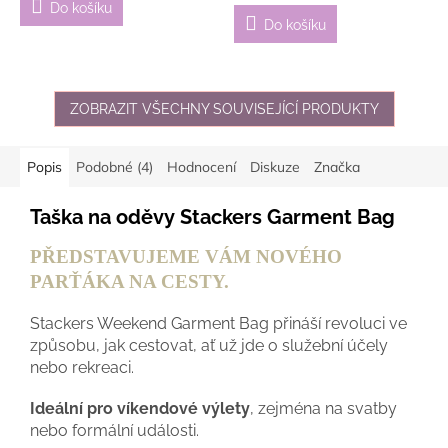
Do košíku
5,0
Do košíku
z
5
hvězdiček.
ZOBRAZIT VŠECHNY SOUVISEJÍCÍ PRODUKTY
Popis
Podobné (4)
Hodnocení
Diskuze
Značka
Taška na oděvy Stackers Garment Bag
PŘEDSTAVUJEME VÁM NOVÉHO
PARŤÁKA NA CESTY.
Stackers Weekend Garment Bag přináší revoluci ve
způsobu, jak cestovat, ať už jde o služební účely
nebo rekreaci.
Ideální pro víkendové výlety
, zejména na svatby
nebo formální události.