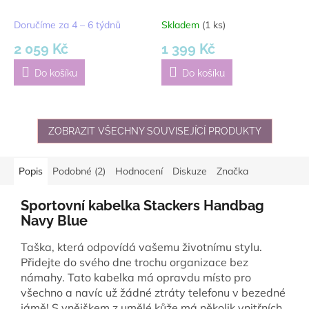
Supersize Display Drawer
Pebble Supersize
| tmavě modrá
Accessory Drawer |
Doručíme za 4 – 6 týdnů
Skladem
(1 ks)
tmavě modrá
2 059 Kč
1 399 Kč
Do košíku
Do košíku
ZOBRAZIT VŠECHNY SOUVISEJÍCÍ PRODUKTY
Popis
Podobné (2)
Hodnocení
Diskuze
Značka
Sportovní kabelka Stackers Handbag
Navy Blue
Taška, která odpovídá vašemu životnímu stylu.
Přidejte do svého dne trochu organizace bez
námahy. Tato kabelka má opravdu místo pro
všechno a navíc už žádné ztráty telefonu v bezedné
jámě! S vnějškem z umělé kůže má několik vnitřních