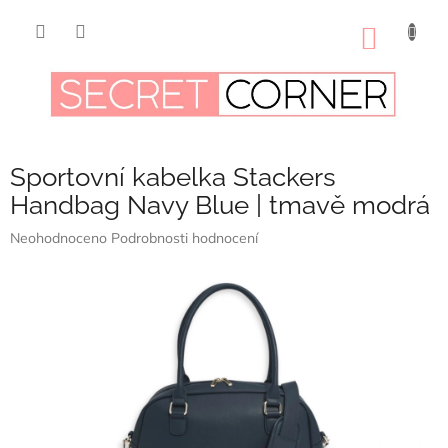
Přejít
na
NÁKUP
obsah
KOŠÍK
Sportovní kabelka Stackers
Handbag Navy Blue | tmavě modrá
Průměrné
Neohodnoceno
Podrobnosti hodnocení
hodnocení
produktu
je
0,0
z
5
hvězdiček.