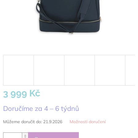
3 999 Kč
Měrná
Doručíme za 4 – 6 týdnů
cena:
Můžeme doručit do:
21.9.2026
Možnosti doručení