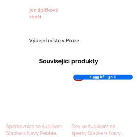
Jen špičkové
zboží
Výdejní místo v Praze
Související produkty
VÝPR
1 999 Kč
–30 %
ODEJ
Šperkovnice se šuplíkem
Box se šuplíkem na
Stackers Navy Pebble
šperky Stackers Navy