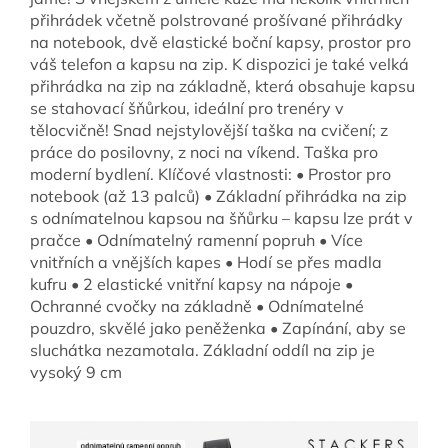
přihrádek včetně polstrované prošívané přihrádky
na notebook, dvě elastické boční kapsy, prostor pro
váš telefon a kapsu na zip. K dispozici je také velká
přihrádka na zip na základně, která obsahuje kapsu
se stahovací šňůrkou, ideální pro trenéry v
tělocvičně! Snad nejstylovější taška na cvičení; z
práce do posilovny, z noci na víkend. Taška pro
moderní bydlení. Klíčové vlastnosti: • Prostor pro
notebook (až 13 palců) • Základní přihrádka na zip
s odnímatelnou kapsou na šňůrku – kapsu lze prát v
pračce • Odnímatelný ramenní popruh • Více
vnitřních a vnějších kapes • Hodí se přes madla
kufru • 2 elastické vnitřní kapsy na nápoje •
Ochranné cvočky na základně • Odnímatelné
pouzdro, skvělé jako peněženka • Zapínání, aby se
sluchátka nezamotala. Základní oddíl na zip je
vysoký 9 cm