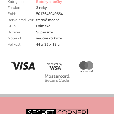
Kategorie
:
Batohy a tašky
Záruka
:
2 roky
EAN
:
5013648049664
Barva produktu
:
tmavě modrá
Druh
:
Dámská
Rozměr
:
Supersize
Materiál
:
veganská kůže
Velikost
:
44 x 35 x 18 cm