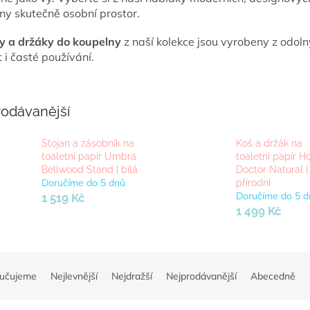
ny skutečně osobní prostor.
y a držáky do koupelny
z naší kolekce jsou vyrobeny z odoln
t i časté používání.
rodávanější
Stojan a zásobník na
Koš a držák na
toaletní papír Umbra
toaletní papír H
Bellwood Stand | bílá
Doctor Natural |
Doručíme do 5 dnů
přírodní
Doručíme do 5 d
1 519 Kč
1 499 Kč
učujeme
Nejlevnější
Nejdražší
Nejprodávanější
Abecedně