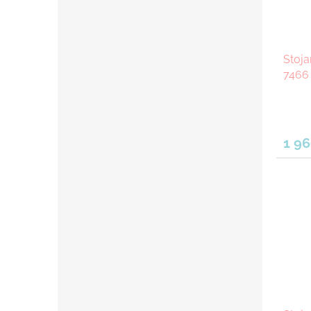
Stoja
7466 
1 96