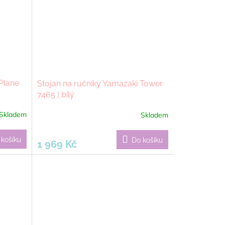
Plane
Stojan na ručníky Yamazaki Tower
7465 | bílý
Skladem
Skladem
 košíku
Do košíku
1 969 Kč