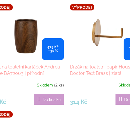
RODEJ
VÝPRODEJ
479 Kč
–30 %
 na toaletní kartáček Andrea
Držák na toaletní papír Hou
 BA72063 | přírodní
Doctor Text Brass | zlatá
Skladem
(2 ks)
Skla
Do košíku
Do
 Kč
314 Kč
RODEJ