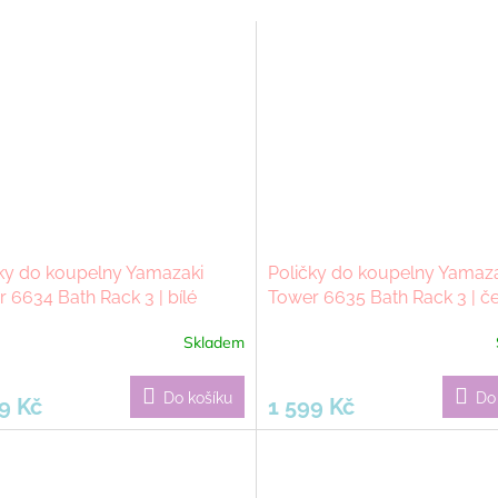
ky do koupelny Yamazaki
Poličky do koupelny Yamaz
 6634 Bath Rack 3 | bílé
Tower 6635 Bath Rack 3 | č
Skladem
rné
cení
ktu
Do košíku
Do
9 Kč
1 599 Kč
ček.