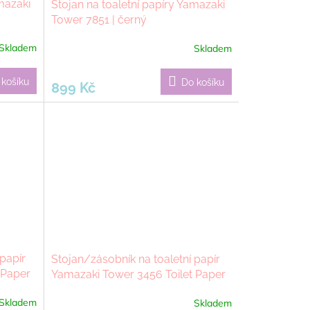
mazaki
Stojan na toaletní papíry Yamazaki
Tower 7851 | černý
Skladem
Skladem
 košíku
Do košíku
899 Kč
 papír
Stojan/zásobník na toaletní papír
 Paper
Yamazaki Tower 3456 Toilet Paper
Stocker S | černá
Skladem
Skladem