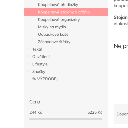
n
Koupelnové předložky
koupel
e
Koupelnové stojany a držáky
l
Stojan
Koupelnové organizéry
vlhkos
Misky na mýdlo
Odpadkové koše
Záchodové štětky
Nejp
Textil
Osvětlení
Lifestyle
Značky
% VÝPRODEJ
Cena
Ř
244
Kč
5225
Kč
a
Dopor
z
e