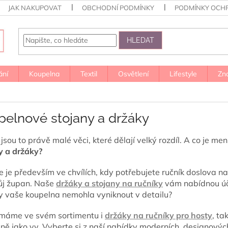
JAK NAKUPOVAT
OBCHODNÍ PODMÍNKY
PODMÍNKY OCH
HLEDAT
ání
Koupelna
Textil
Osvětlení
Lifestyle
Zn
pelnové stojany a držáky
jsou to právě malé věci, které dělají velký rozdíl. A co je m
y a držáky?
e je především ve chvílích, kdy potřebujete ručník doslova n
ůj župan. Naše
držáky a stojany
na ručníky
vám nabídnou úče
y vaše koupelna nemohla vyniknout v detailu?
máme ve svém sortimentu i
držáky na ručníky
pro hosty
, ta
ně jako vy. Vyberte si z naší nabídky moderních, designových