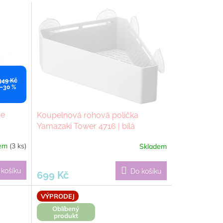
449 Kč
–30 %
se
Koupelnová rohová polička
Yamazaki Tower 4716 | bílá
dem
(3 ks)
Skladem
 košíku
Do košíku
699 Kč
VÝPRODEJ
Oblíbený
produkt