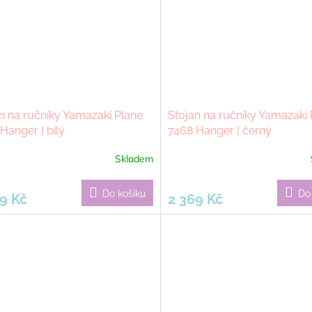
n na ručníky Yamazaki Plane
Stojan na ručníky Yamazaki 
Hanger | bílý
7468 Hanger | černý
Skladem
Do košíku
Do
9 Kč
2 369 Kč