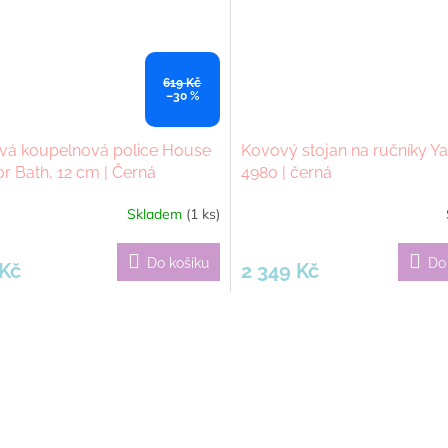
619 Kč
–30 %
vá koupelnová police House
Kovový stojan na ručníky Y
r Bath, 12 cm | Černá
4980 | černá
Skladem
(1 ks)
Do košíku
Do
 Kč
2 349 Kč