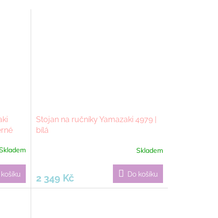
aki
Stojan na ručníky Yamazaki 4979 |
erné
bílá
Skladem
Skladem
 košíku
Do košíku
2 349 Kč