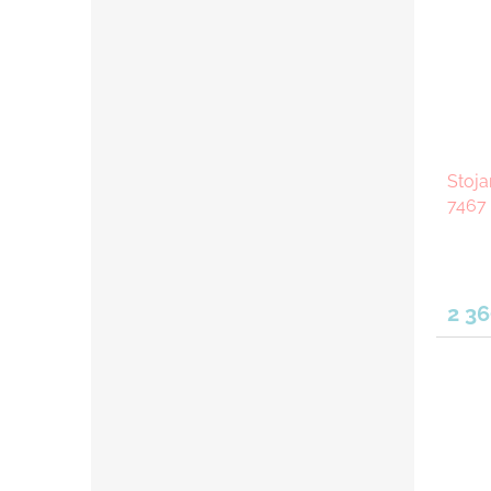
Stoja
7467 
2 36