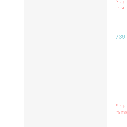
Stoja
Tosca
739
Stoja
Yamaz