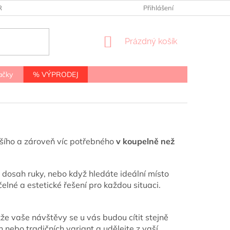
RANY OSOBNÍCH ÚDAJŮ
Přihlášení
NÁKUPNÍ
Prázdný košík
KOŠÍK
ačky
% VÝPRODEJ
enšího a zároveň víc potřebného
v koupelně než
a dosah ruky, nebo když hledáte ideální místo
lné a estetické řešení pro každou situaci.
kže vaše návštěvy se u vás budou cítit stejně
 nebo tradičních variant a udělejte z vaší