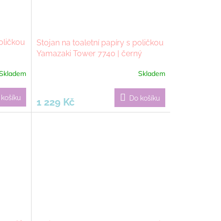
poličkou
Stojan na toaletní papíry s poličkou
Yamazaki Tower 7740 | černý
Skladem
Skladem
 košíku
Do košíku
1 229 Kč