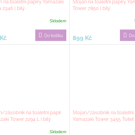
n na toaletní papíry Yamazaki
Stojan na toaletní papíry Ya
 2346 | bílý
Tower 7850 | bílý
Skladem
Do košíku
Do
 Kč
899 Kč
n/zásobník na toaletní papír
Stojan/zásobník na toaletní
aki Tower 2294 L | bílý
Yamazaki Tower 3455 Toilet
Stocker S | bílý
Skladem