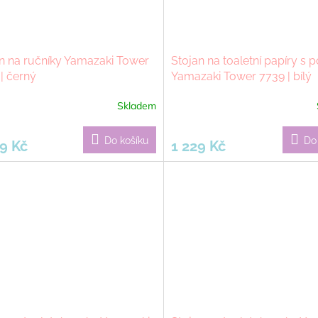
n na ručníky Yamazaki Tower
Stojan na toaletní papíry s 
| černý
Yamazaki Tower 7739 | bílý
Skladem
Do košíku
Do
9 Kč
1 229 Kč