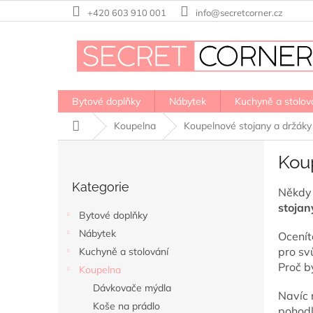
Přejít
+420 603 910 001
info@secretcorner.cz
na
obsah
Bytové doplňky
Nábytek
Kuchyně a stolov
Domů
Koupelna
Koupelnové stojany a držáky
P
Kou
o
Přeskočit
s
Kategorie
kategorie
Někdy 
t
stojan
r
Bytové doplňky
a
Nábytek
Ocenít
n
pro sv
Kuchyně a stolování
n
Proč b
í
Koupelna
p
Dávkovače mýdla
Navíc 
a
Koše na prádlo
pohodl