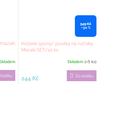
349 Kč
–30 %
amazaki
Kožené spony/ poutka na ručníky
Meraki SET/10 ks
Skladem
Skladem
(>5 ks)
Průměrné
hodnocení
produktu
 košíku
Do košíku
244 Kč
je
5,0
z
5
hvězdiček.