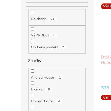
V
n
VÝP
ý
í
p
p
Na skladě
21
i
r
s
o
p
d
VÝPRODEJ
4
r
u
o
k
d
t
Oblíbený produkt
2
u
ů
Držák
k
Značky
House
t
ů
Andrea House
1
335
Blomus
8
VÝP
House Doctor
4