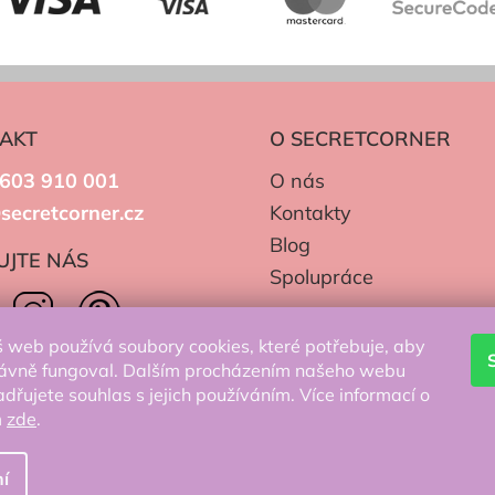
ý
p
i
s
u
AKT
O SECRETCORNER
603 910 001
O nás
secretcorner.cz
Kontakty
Blog
UJTE NÁS
Spolupráce
 web používá soubory cookies, které potřebuje, aby
ávně fungoval. Dalším procházením našeho webu
adřujete souhlas s jejich používáním. Více informací o
m
zde
.
í
zena.