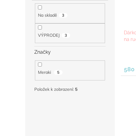
p
d
r
u
o
k
Na skladě
3
d
t
u
ů
Dárko
k
VÝPRODEJ
3
na ru
t
ů
Značky
580
Meraki
5
Položek k zobrazení:
5