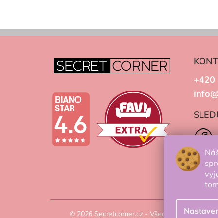
KONT
+420 
info@
SLED
Náš
spr
vyj
to
Nastaven
© 2026 Secretcorner.cz - Všechna práva vyhra