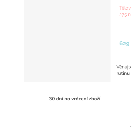
Tělo
275 
629
Věnujt
rutinu
30 dní na vrácení zboží