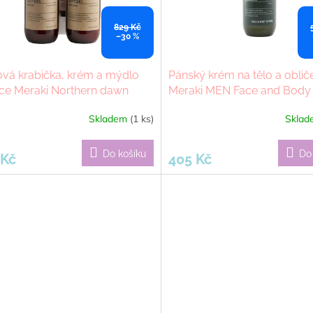
829 Kč
–30 %
vá krabička, krém a mýdlo
Pánský krém na tělo a oblič
ce Meraki Northern dawn
Meraki MEN Face and Body
Skladem
(1 ks)
Skla
Do košíku
Do
 Kč
405 Kč