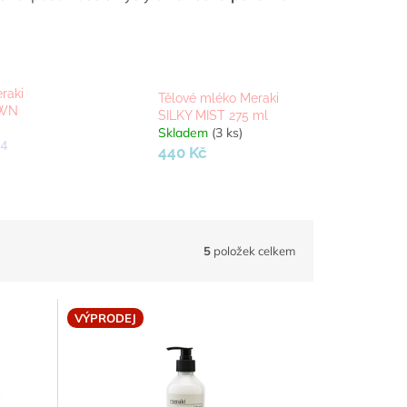
raki
Tělové mléko Meraki
AWN
SILKY MIST 275 ml
Skladem
(3 ks)
 4
440 Kč
5
položek celkem
VÝPRODEJ