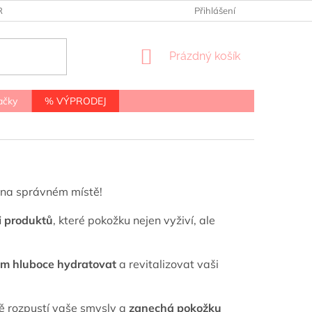
RANY OSOBNÍCH ÚDAJŮ
Přihlášení
NÁKUPNÍ
Prázdný košík
KOŠÍK
ačky
% VÝPRODEJ
e na správném místě!
i produktů
, které pokožku nejen vyživí, ale
lem hluboce hydratovat
a revitalizovat vaši
tě rozpustí vaše smysly a
zanechá pokožku