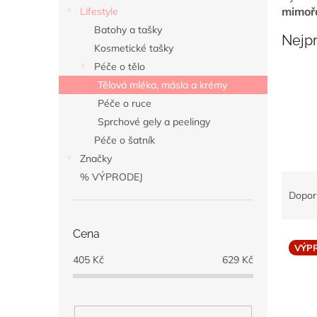
n
mimoř
Lifestyle
e
Batohy a tašky
l
Nejp
Kosmetické tašky
Péče o tělo
Tělová mléka, másla a krémy
Péče o ruce
Sprchové gely a peelingy
Péče o šatník
Značky
Ř
% VÝPRODEJ
a
Dopor
z
e
Cena
V
n
VÝP
ý
í
405
Kč
629
Kč
p
p
i
r
s
o