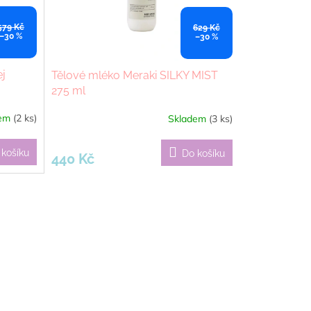
579 Kč
629 Kč
–30 %
–30 %
ej
Tělové mléko Meraki SILKY MIST
275 ml
dem
(2 ks)
Skladem
(3 ks)
 košíku
Do košíku
440 Kč