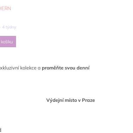
THERN
– 4 týdny
 košíku
exkluzivní kolekce a
proměňte svou denní
Výdejní místo v Praze