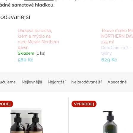
ádně sametově hladkou.
rodávanější
Dárková krabička,
Tělové mléko Me
krém a mýdlo na
NORTHERN D
ruce Meraki Northern
275 ml
Doručíme za 2 –
dawn
Skladem
(1 ks)
týdny
580 Kč
629 Kč
učujeme
Nejlevnější
Nejdražší
Nejprodávanější
Abecedně
RODEJ
VÝPRODEJ