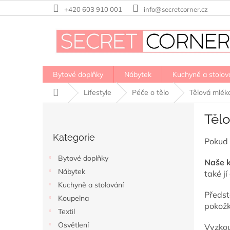
Přejít
+420 603 910 001
info@secretcorner.cz
na
obsah
Bytové doplňky
Nábytek
Kuchyně a stolov
Domů
Lifestyle
Péče o tělo
Tělová mlék
P
Těl
o
Přeskočit
s
Kategorie
kategorie
Pokud 
t
r
Bytové doplňky
Naše k
a
Nábytek
také j
n
Kuchyně a stolování
n
Předs
í
Koupelna
pokožk
p
Textil
a
Osvětlení
Vyzkou