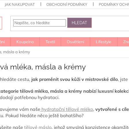
JAK NAKUPOVAT
OBCHODNÍ PODMÍNKY
PODMÍNKY OCH
HLEDAT
ání
Koupelna
Textil
Osvětlení
Lifestyle
Zn
a, másla a krémy
ová mléka, másla a krémy
hledáte cestu,
jak proměnit svou kůži v mistrovské dílo
, jst
ategorie tělová mléka, másla a krémy nabízí luxusní kolekc
í dodají potřebnou hydrataci.
tavujeme vám naše
hydratační tělové mléko
,
vytvořené s cí
u. Pokud hledáte něco ještě bohatšího?
šejte naše
tělové máslo
, jehož smyslná konzistence okamži