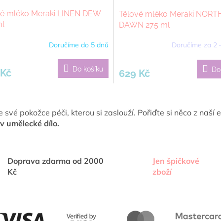
vé mléko Meraki LINEN DEW
Tělové mléko Meraki NOR
ml
DAWN 275 ml
Doručíme do 5 dnů
Doručíme za 2 
Do košíku
Do
 Kč
629 Kč
O
v
e své pokožce péči, kterou si zaslouží. Pořiďte si něco z naší 
l
 v umělecké dílo.
á
d
a
c
Doprava zdarma od 2000
Jen špičkové
í
p
Kč
zboží
r
v
k
y
v