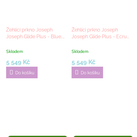
A
A
Žehlící prkno Joseph
Žehlící prkno Joseph
Joseph Glide Plus - Blue,
Joseph Glide Plus - Ecru
130 cm | modrá
Scatter, 130 cm | béžová
Skladem
Skladem
5 549 Kč
5 549 Kč
Do košíku
Do košíku