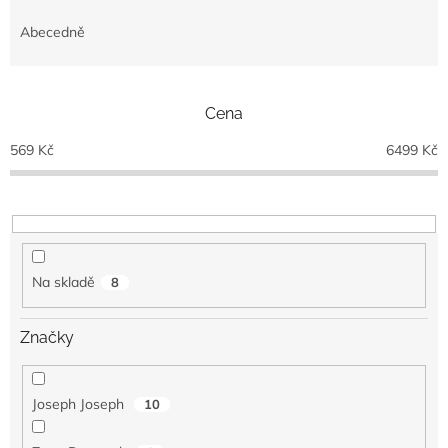
z
e
Abecedně
n
í
p
Cena
r
o
569
Kč
6499
Kč
d
u
k
t
ů
Na skladě
8
Značky
Joseph Joseph
10