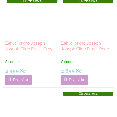
Z
Z
ZDARMA
ZDARMA
D
D
A
A
R
R
M
M
A
A
Žehlící prkno Joseph
Žehlící prkno Joseph
Joseph Glide Plus - Grey,
Joseph Glide Plus - Peach
130 cm | šedá
Blossom, 130 cm | růžová
Skladem
Skladem
4 999 Kč
4 699 Kč
Do košíku
Do košíku
Z
ZDARMA
D
A
R
M
A