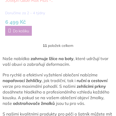
Joseph Glide Max Plus -
Blue, 135cm | modrá
Doručíme za 2 – 4 týdny
6 499 Kč
Do košíku
11
položek celkem
O
v
l
Naše nabídka
zahrnuje lžíce na boty
, které udržují tvar
á
vaší obuvi a zabraňují deformacím.
d
a
Pro rychlé a efektivní vyžehlení oblečení nabízíme
c
napařovací žehličky
, jak tradiční, tak i
ruční a cestovní
í
verze pro maximální pohodlí. S našimi
zehlicími prkny
p
dosáhnete hladkého a profesionálního vzhledu každého
r
v
kousku. A pokud se na vašem oblečení objeví žmolky,
k
naše
odstraňovače žmolků
jsou tu pro vás.
y
v
S našimi kvalitními produkty pro péči o šatník můžete mít