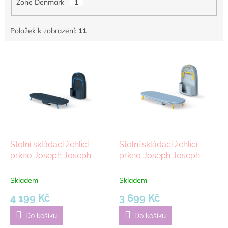
Zone Denmark
1
Položek k zobrazení:
11
V
ý
p
i
s
p
r
o
d
Stolní skládací žehlicí
Stolní skládací žehlicí
u
prkno Joseph Joseph
prkno Joseph Joseph
k
Pocket | modrá
Pocket | šedá
t
Skladem
Skladem
ů
4 199 Kč
3 699 Kč
Do košíku
Do košíku