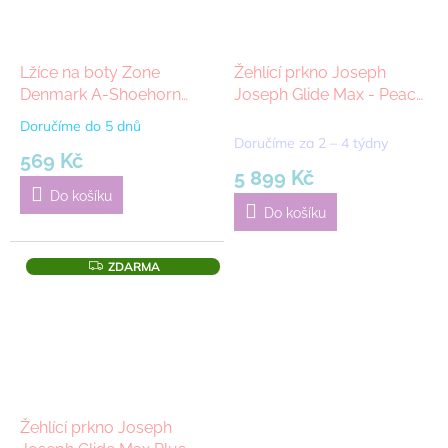
Lžíce na boty Zone
Žehlící prkno Joseph
Denmark A-Shoehorn
Joseph Glide Max - Peach
45cm White | Bílý
Blossom, 135 cm | růžová
Doručíme do 5 dnů
Průměrné
Doručíme za 2 – 4 týdny
hodnocení
569 Kč
produktu
5 899 Kč
je
Do košíku
5,0
Do košíku
z
5
hvězdiček.
Z
ZDARMA
D
A
R
M
A
Žehlící prkno Joseph