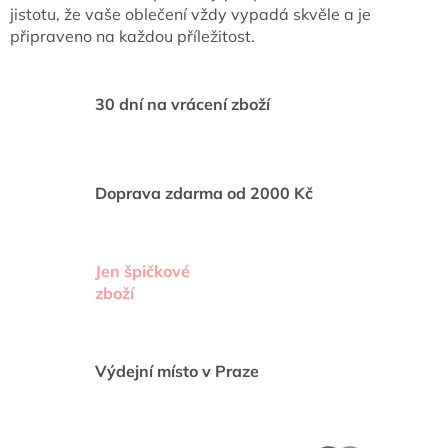
ý
jistotu, že vaše oblečení vždy vypadá skvěle a je
p
připraveno na každou příležitost.
i
s
u
30 dní na vrácení zboží
Doprava zdarma od 2000 Kč
Jen špičkové
zboží
Výdejní místo v Praze