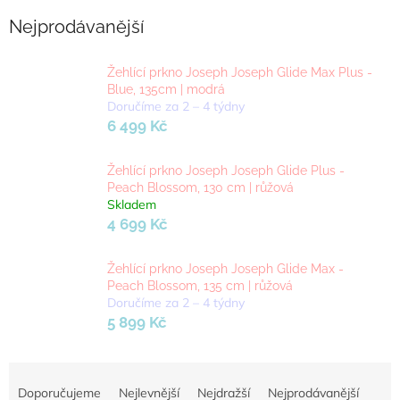
Nejprodávanější
Žehlící prkno Joseph Joseph Glide Max Plus -
Blue, 135cm | modrá
Doručíme za 2 – 4 týdny
6 499 Kč
Žehlící prkno Joseph Joseph Glide Plus -
Peach Blossom, 130 cm | růžová
Skladem
4 699 Kč
Žehlící prkno Joseph Joseph Glide Max -
Peach Blossom, 135 cm | růžová
Doručíme za 2 – 4 týdny
5 899 Kč
Ř
a
Doporučujeme
Nejlevnější
Nejdražší
Nejprodávanější