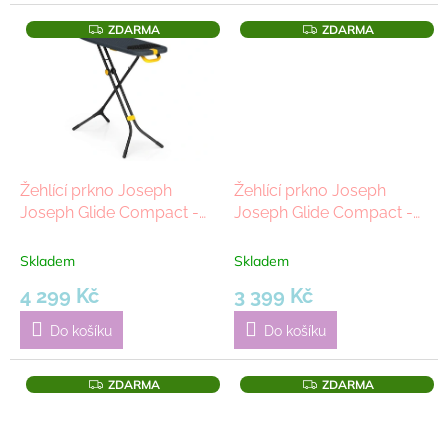
Z
Z
ZDARMA
ZDARMA
D
D
A
A
R
R
M
M
A
A
Žehlící prkno Joseph
Žehlící prkno Joseph
Joseph Glide Compact -
Joseph Glide Compact -
Blue, 110 cm | modrá
Peach Blossom, 110 cm |
růžová
Skladem
Skladem
4 299 Kč
3 399 Kč
Do košíku
Do košíku
Z
Z
ZDARMA
ZDARMA
D
D
A
A
R
R
M
M