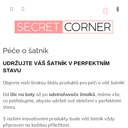
Přejít
na
NÁKUP
obsah
KOŠÍK
Péče o šatník
UDRŽUJTE VÁŠ ŠATNÍK V PERFEKTNÍM
STAVU
Objevte naši širokou škálu produktů pro péči o váš šatník!
Od
lžic na boty
až po
odstraňovače žmolků
, máme vše,
co potřebujete, abyste udrželi své oblečení v perfektním
stavu.
S našimi inovativními produkty bude váš šatník vždy
připraven na každou příležitost.