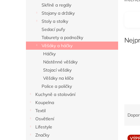
n
Skříně a regály
e
Stojany a držáky
l
Stoly a stolky
Sedací pufy
Taburety a podnožky
Nejp
Věšáky a háčky
Háčky
Nástěnné věšáky
Stojací věšáky
Věšáky na klíče
Police a poličky
Kuchyně a stolování
Koupelna
Ř
Textil
a
Dopor
Osvětlení
z
Lifestyle
e
V
n
Značky
VÝP