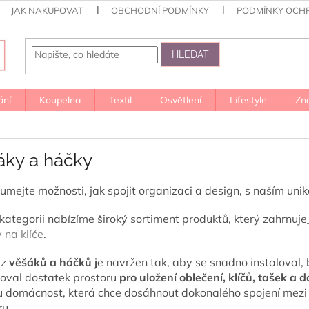
JAK NAKUPOVAT
OBCHODNÍ PODMÍNKY
PODMÍNKY OCH
HLEDAT
ání
Koupelna
Textil
Osvětlení
Lifestyle
Zn
áky a háčky
umejte možnosti, jak spojit organizaci a design, s naším un
 kategorii nabízíme široký sortiment produktů, který zahrnuje
y
na klíče
.
 z
věšáků a háčků j
e navržen tak, aby se snadno instaloval, 
oval dostatek prostoru
pro uložení oblečení, klíčů, tašek a 
 domácnost, která chce dosáhnout dokonalého spojení mezi 
ru.