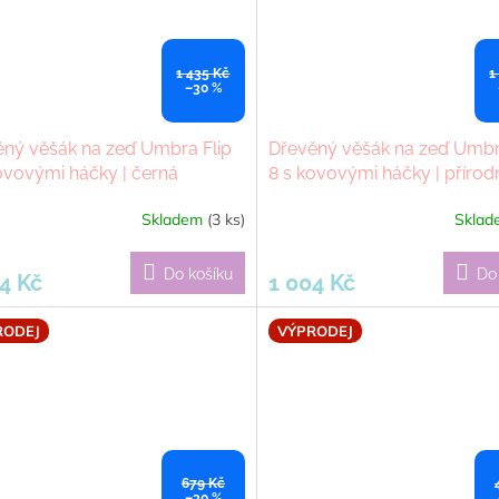
1 435 Kč
1
–30 %
ný věšák na zeď Umbra Flip
Dřevěný věšák na zeď Umbr
ovovými háčky | černá
8 s kovovými háčky | přírod
Skladem
(3 ks)
Skla
Do košíku
Do
4 Kč
1 004 Kč
RODEJ
VÝPRODEJ
679 Kč
–30 %