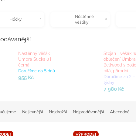
Nástěnné
Háčky
věšáky
rodávanější
Nástěnný věšák
Stojan - věšák n
Umbra Sticks 8 |
oblečení Umbra
černá
Bellwood s polic
Doručíme do 5 dnů
bílá, přírodní
Doručíme za 2 –
955 Kč
týdny
7 980 Kč
učujeme
Nejlevnější
Nejdražší
Nejprodávanější
Abecedně
RODEJ
VÝPRODEJ