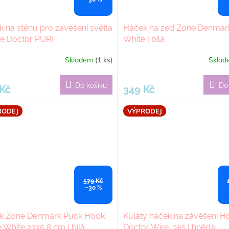
 na stěnu pro zavěšení světla
Háček na zeď Zone Denmar
e Doctor PURI
White | bílá
Skladem
(1 ks)
Skla
Do košíku
Do
 Kč
349 Kč
RODEJ
VÝPRODEJ
579 Kč
–30 %
k Zone Denmark Puck Hook
Kulátý háček na závěšení H
e White 23x5,8 cm | bílá
Doctor Wire, 3ks | hnědá