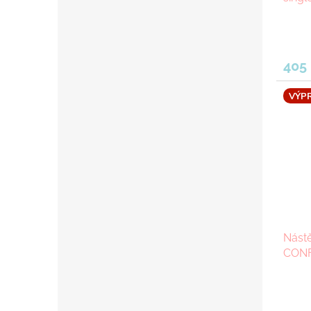
405
VÝP
Nást
CONF