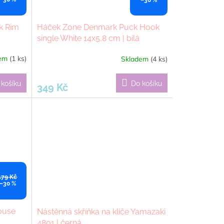
k Rim
Háček Zone Denmark Puck Hook
single White 14x5,8 cm | bílá
dem
(1 ks)
Skladem
(4 ks)
 košíku
Do košíku
349 Kč
179 Kč
–30 %
ouse
Nástěnná skříňka na klíče Yamazaki
4801 | černá