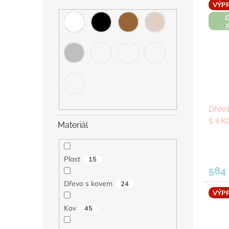
VÝP
O
Dřevě
5 s k
Materiál
Průmě
hodno
Plast
15
produ
584
je
5,0
Dřevo s kovem
24
z
VÝP
5
Kov
45
hvězdi