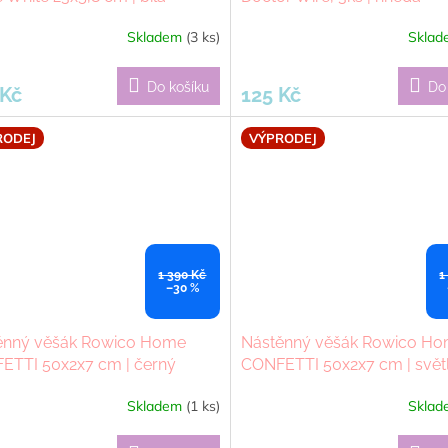
Skladem
(3 ks)
Skla
Do košíku
Do
 Kč
125 Kč
RODEJ
VÝPRODEJ
1 390 Kč
1
–30 %
ěnný věšák Rowico Home
Nástěnný věšák Rowico H
ETTI 50x2x7 cm | černý
CONFETTI 50x2x7 cm | svět
hnědý
Skladem
(1 ks)
Skla