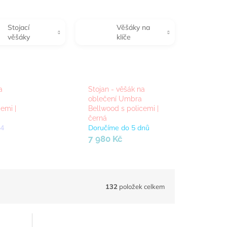
Stojací
Věšáky na
věšáky
klíče
a
Stojan - věšák na
oblečení Umbra
emi |
Bellwood s policemi |
černá
 4
Doručíme do 5 dnů
7 980 Kč
132
položek celkem