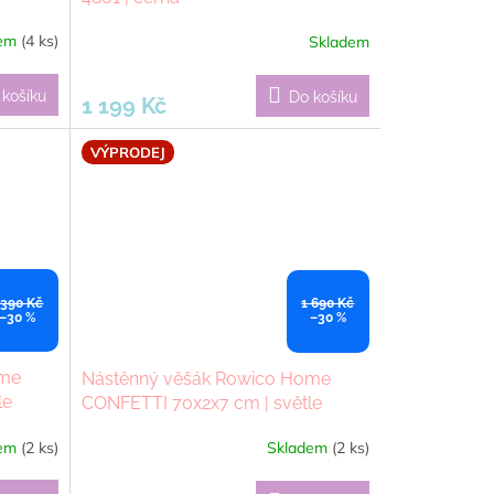
dem
(4 ks)
Skladem
 košíku
Do košíku
1 199 Kč
VÝPRODEJ
 390 Kč
1 690 Kč
–30 %
–30 %
ome
Nástěnný věšák Rowico Home
le
CONFETTI 70x2x7 cm | světle
hnědý
dem
(2 ks)
Skladem
(2 ks)