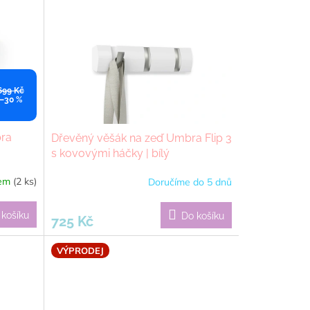
699 Kč
–30 %
bra
Dřevěný věšák na zeď Umbra Flip 3
s kovovými háčky | bílý
dem
(2 ks)
Doručíme do 5 dnů
 košíku
Do košíku
725 Kč
VÝPRODEJ