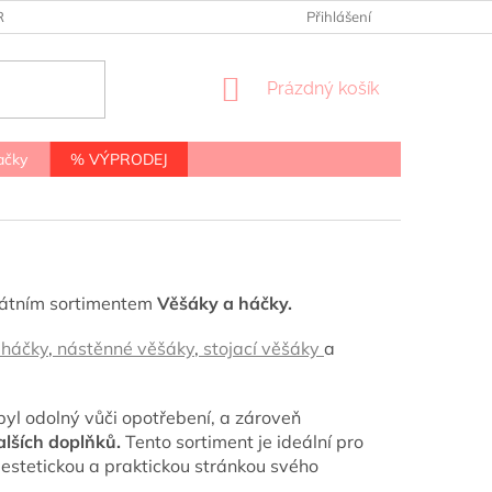
RANY OSOBNÍCH ÚDAJŮ
Přihlášení
NÁKUPNÍ
Prázdný košík
KOŠÍK
ačky
% VÝPRODEJ
ikátním sortimentem
Věšáky a háčky.
háčky
,
nástěnné věšáky
,
stojací věšáky
a
byl odolný vůči opotřebení, a zároveň
dalších doplňků.
Tento sortiment je ideální pro
estetickou a praktickou stránkou svého