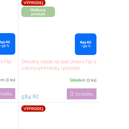
VÝPRODEJ
Oblíbený
produkt
835 Kč
835 Kč
–30 %
–30 %
a Flip
Dřevěný věšák na zeď Umbra Flip 5
s kovovými háčky | přírodní
dem
(1 ks)
Skladem
(1 ks)
 košíku
Do košíku
584 Kč
VÝPRODEJ