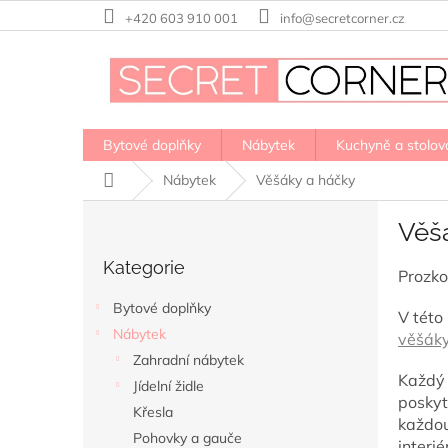
Přejít
+420 603 910 001
info@secretcorner.cz
na
obsah
Bytové doplňky
Nábytek
Kuchyně a stolov
Domů
Nábytek
Věšáky a háčky
P
Věš
o
Přeskočit
s
Kategorie
kategorie
t
Prozko
r
Bytové doplňky
V této
a
Nábytek
věšák
n
Zahradní nábytek
n
Každý
í
Jídelní židle
poskyt
p
Křesla
každou
a
Pohovky a gauče
interié