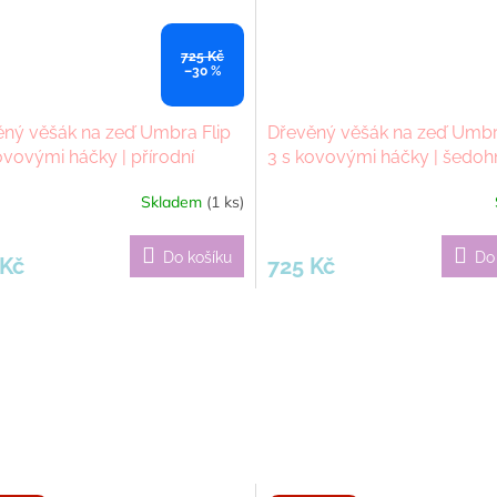
725 Kč
–30 %
ný věšák na zeď Umbra Flip
Dřevěný věšák na zeď Umbr
ovovými háčky | přírodní
3 s kovovými háčky | šedo
Skladem
(1 ks)
Do košíku
Do
 Kč
725 Kč