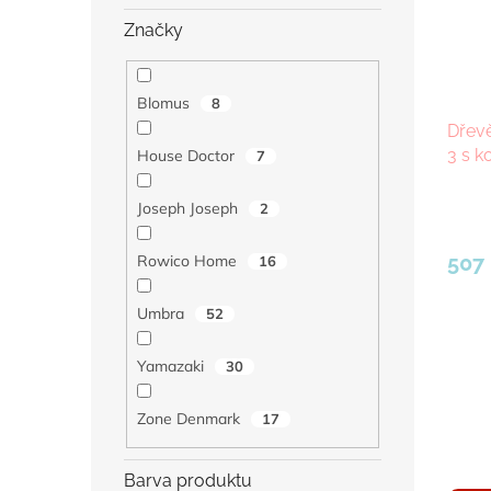
Značky
Blomus
8
Dřevě
3 s k
House Doctor
7
Joseph Joseph
2
507
Rowico Home
16
Umbra
52
Yamazaki
30
Zone Denmark
17
Barva produktu