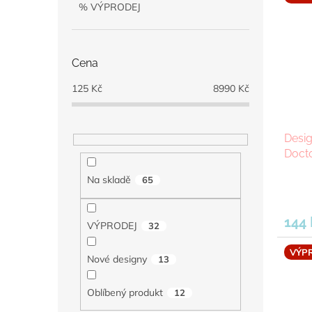
ý
í
% VÝPRODEJ
p
p
i
r
s
o
Cena
p
d
r
u
125
Kč
8990
Kč
o
k
d
t
u
ů
Desi
k
Docto
t
ů
Na skladě
65
144 
VÝPRODEJ
32
VÝP
Nové designy
13
Oblíbený produkt
12