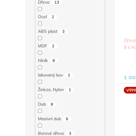
Dřevo
13
Ocel
2
ABS plast
3
Dřevě
MDF
2
8 s k
hliník
8
lakovaný kov
2
1 00
Železo, Nylon
1
VÝP
Dub
8
Masivní dub
6
Borové dřevo
3