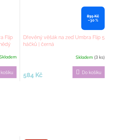
835 Kč
–30 %
a Flip
Dřevěný věšák na zeď Umbra Flip 5
hnědý
háčků | černá
Skladem
Skladem
(3 ks)
 košíku
Do košíku
584 Kč