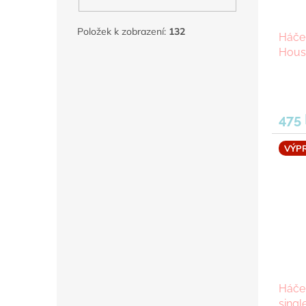
Položek k zobrazení:
132
Háček
Hous
475
VÝP
Háče
singl