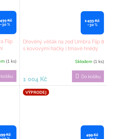
 435 Kč
1 435 Kč
–30 %
–30 %
a Flip
Dřevěný věšák na zeď Umbra Flip 8
ní
s kovovými háčky | tmavě hnědý
dem
(1 ks)
Skladem
(1 ks)
 košíku
Do košíku
1 004 Kč
VÝPRODEJ
499 Kč
499 Kč
–30 %
–30 %