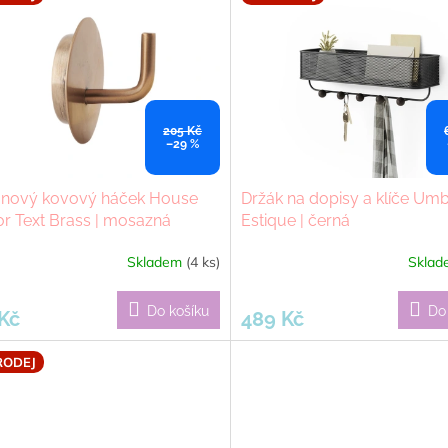
205 Kč
–29 %
gnový kovový háček House
Držák na dopisy a klíče Um
r Text Brass | mosazná
Estique | černá
Skladem
(4 ks)
Skla
Do košíku
Do
Kč
489 Kč
RODEJ