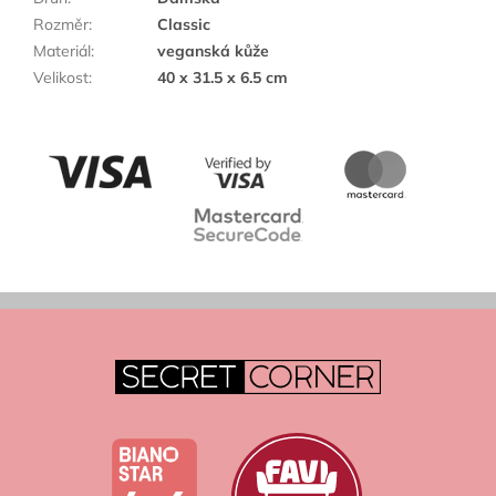
Rozměr
:
Classic
Materiál
:
veganská kůže
Velikost
:
40 x 31.5 x 6.5 cm