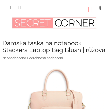
Přejít
na
NÁKUP
obsah
KOŠÍK
Dámská taška na notebook
Stackers Laptop Bag Blush | růžová
Průměrné
Neohodnoceno
Podrobnosti hodnocení
hodnocení
produktu
je
0,0
z
5
hvězdiček.