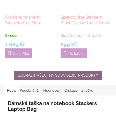
Krabička na šperky
Šperkovnice Stackers
Stackers Pink Floral
Blush Classic Lid | růžová
Classic Trinket Boxes |
růžová
Skladem
Doručíme za 4 – 6 týdnů
1 689 Kč
899 Kč
Do košíku
Do košíku
ZOBRAZIT VŠECHNY SOUVISEJÍCÍ PRODUKTY
Popis
Podobné (1)
Hodnocení
Diskuze
Značka
Dámská taška na notebook Stackers
Laptop Bag