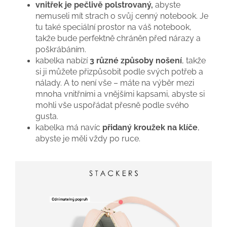
vnitřek je pečlivě polstrovaný,
abyste
nemuseli mít strach o svůj cenný notebook. Je
tu také speciální prostor na váš notebook,
takže bude perfektně chráněn před nárazy a
poškrábáním.
kabelka nabízí
3 různé způsoby nošení
, takže
si ji můžete přizpůsobit podle svých potřeb a
nálady. A to není vše – máte na výběr mezi
mnoha vnitřními a vnějšími kapsami, abyste si
mohli vše uspořádat přesně podle svého
gusta.
kabelka má navíc
přidaný kroužek na klíče
,
abyste je měli vždy po ruce.