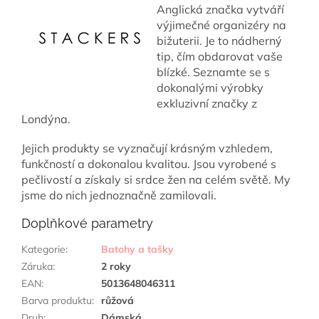
Anglická značka vytváří
výjimečné organizéry na
bižuterii. Je to nádherný
tip, čím obdarovat vaše
blízké. Seznamte se s
dokonalými výrobky
exkluzivní značky z
Londýna.
Jejich produkty se vyznačují krásným vzhledem,
funkčností a dokonalou kvalitou. Jsou vyrobené s
pečlivostí a získaly si srdce žen na celém světě. My
jsme do nich jednoznačně zamilovali.
Doplňkové parametry
Kategorie
:
Batohy a tašky
Záruka
:
2 roky
EAN
:
5013648046311
Barva produktu
:
růžová
Druh
:
Dámská