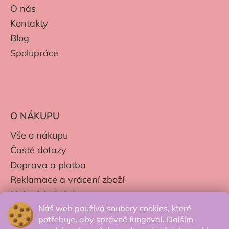
O nás
Kontakty
Blog
Spolupráce
O NÁKUPU
Vše o nákupu
Časté dotazy
Doprava a platba
Reklamace a vrácení zboží
Moje objednávky
Náš web používá soubory cookies, které
Obchodní podmínky
potřebuje, aby správně fungoval. Dalším
Zpracování os. údajů