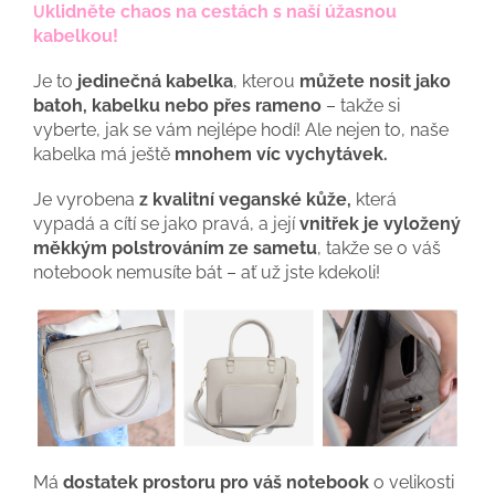
klidněte chaos na cestách s naší úžasnou
U
kabelkou!
Je to
jedinečná kabelka
, kterou
můžete nosit jako
batoh, kabelku nebo přes rameno
– takže si
vyberte, jak se vám nejlépe hodí! Ale nejen to, naše
kabelka má ještě
mnohem víc vychytávek.
Je vyrobena
z kvalitní veganské kůže,
která
vypadá a cítí se jako pravá, a její
vnitřek je vyložený
měkkým polstrováním ze sametu
, takže se o váš
notebook nemusíte bát – ať už jste kdekoli!
Má
dostatek prostoru pro váš notebook
o velikosti