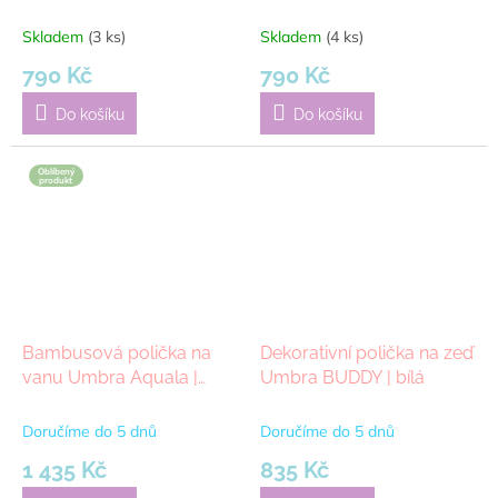
Doctor MINI BASKET
Doctor MINI BASKET
BATH | mosazná
BATH | stříbrná
Skladem
(3 ks)
Skladem
(4 ks)
790 Kč
790 Kč
Do košíku
Do košíku
Oblíbený
produkt
Bambusová polička na
Dekorativní polička na zeď
vanu Umbra Aquala |
Umbra BUDDY | bílá
přírodní
Doručíme do 5 dnů
Doručíme do 5 dnů
1 435 Kč
835 Kč