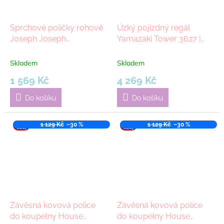
Sprchové poličky rohové
Úzký pojízdný regál
Joseph Joseph
Yamazaki Tower 3627 |
EasyStore, 2ks
bílá
Skladem
Skladem
1 569 Kč
4 269 Kč
Do košíku
Do košíku
VÝPR
1 129 Kč
–30 %
VÝPR
1 129 Kč
–30 %
ODEJ
ODEJ
Závěsná kovová police
Závěsná kovová police
do koupelny House
do koupelny House