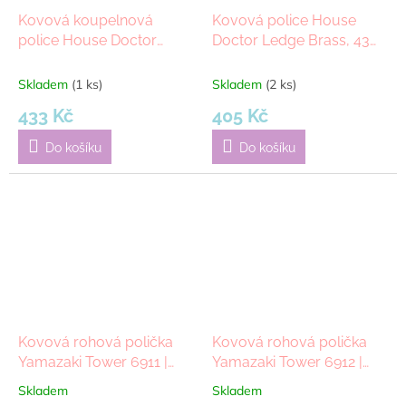
Kovová koupelnová
Kovová police House
police House Doctor
Doctor Ledge Brass, 43
Bath, 12 cm | Černá
cm | zlatá
Skladem
(1 ks)
Skladem
(2 ks)
433 Kč
405 Kč
Do košíku
Do košíku
Kovová rohová polička
Kovová rohová polička
Yamazaki Tower 6911 |
Yamazaki Tower 6912 |
bílá
černá
Skladem
Skladem
Průměrné
Průměrné