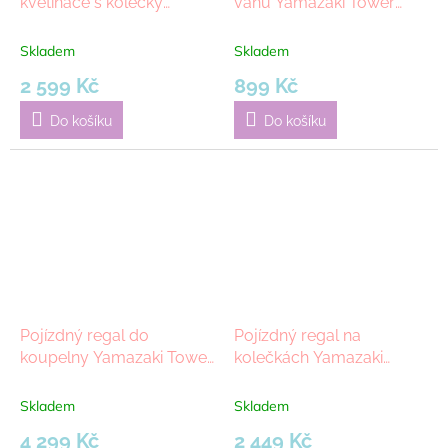
květináče s kolečky
vanu Yamazaki Tower
Yamazaki Tower 4367 |
3547 | černá
černá
Skladem
Skladem
2 599 Kč
899 Kč
Do košíku
Do košíku
Pojízdný regal do
Pojízdný regal na
koupelny Yamazaki Tower
kolečkách Yamazaki
4307 | černá
Tower 7152 | černá
Skladem
Skladem
4 299 Kč
2 449 Kč