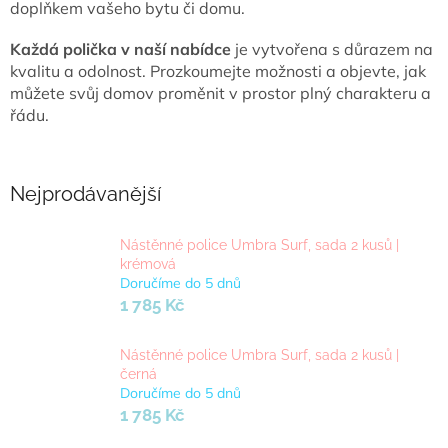
doplňkem vašeho bytu či domu.
Každá polička v naší nabídce
je vytvořena s důrazem na
kvalitu a odolnost. Prozkoumejte možnosti a objevte, jak
můžete svůj domov proměnit v prostor plný charakteru a
řádu.
Nejprodávanější
Nástěnné police Umbra Surf, sada 2 kusů |
krémová
Doručíme do 5 dnů
1 785 Kč
Nástěnné police Umbra Surf, sada 2 kusů |
černá
Doručíme do 5 dnů
1 785 Kč