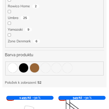
Rowico Home
2
Umbra
25
Yamazaki
9
Zone Denmark
6
Barva produktu
Položek k zobrazení:
52
V
VÝPR
1 495 Kč
–30 %
VÝPR
349 Kč
–30 %
ý
ODEJ
ODEJ
p