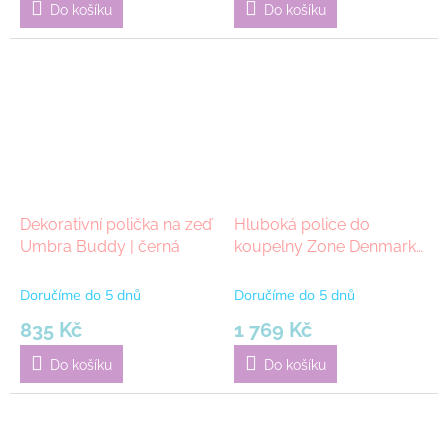
Do košíku
Do košíku
Dekorativní polička na zeď
Hluboká police do
Umbra Buddy | černá
koupelny Zone Denmark
Rim White | bílá
Doručíme do 5 dnů
Doručíme do 5 dnů
835 Kč
1 769 Kč
Do košíku
Do košíku