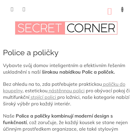
Přejít
na
NÁKUP
obsah
KOŠÍK
Police a poličky
Vybavte svůj domov inteligentním a efektivním řešením
uskladnění s naší
širokou nabídkou Polic a poliček.
Bez ohledu na to, zda potřebujete praktickou
poličku do
koupelny
, estetickou
nástěnnou polici
pro obývací pokoj či
multifunkční
stojící polici
pro ložnici, naše kategorie nabízí
široký výběr pro každý interiér.
Naše
Police a poličky kombinují moderní design s
funkčností
, což zaručuje, že každý kousek se stane nejen
účinným prostředkem organizace, ale také stylovým