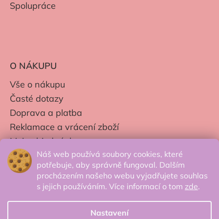
Spolupráce
O NÁKUPU
Vše o nákupu
Časté dotazy
Doprava a platba
Reklamace a vrácení zboží
Moje objednávky
Náš web používá soubory cookies, které
Obchodní podmínky
potřebuje, aby správně fungoval. Dalším
Zpracování os. údajů
procházením našeho webu vyjadřujete souhlas
s jejich používáním. Více informací o tom
zde
.
Nastavení