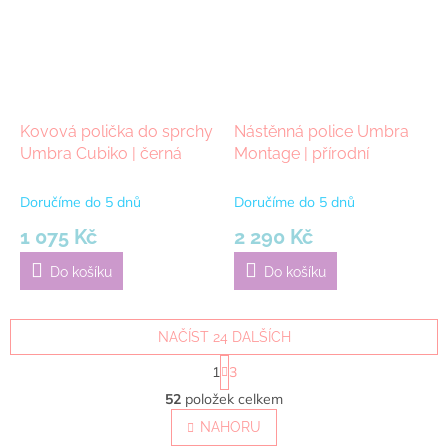
Kovová polička do sprchy
Nástěnná police Umbra
Umbra Cubiko | černá
Montage | přírodní
Doručíme do 5 dnů
Doručíme do 5 dnů
1 075 Kč
2 290 Kč
Do košíku
Do košíku
NAČÍST 24 DALŠÍCH
S
1
3
t
O
r
52
položek celkem
v
á
l
NAHORU
n
á
k