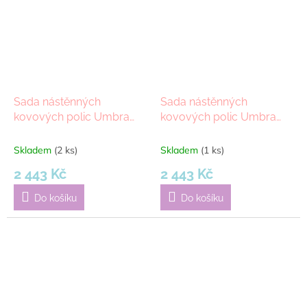
Sada nástěnných
Sada nástěnných
kovových polic Umbra
kovových polic Umbra
Montage Metal, 2ks | bílá
Montage Metal, 2ks |
černá
Skladem
(2 ks)
Skladem
(1 ks)
2 443 Kč
2 443 Kč
Do košíku
Do košíku