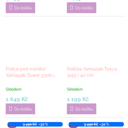
Do košíku
Do košíku
Police pod monitor
Polička Yamazaki Tosca
Yamazaki Tower 3306 |
3155 | 40 cm
černá
Skladem
Skladem
1 649 Kč
1 199 Kč
Do košíku
Do košíku
VÝPR
3 490 Kč
–30 %
VÝPR
3 490 Kč
–30 %
ODEJ
ODEJ