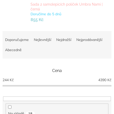
Sada 2 samolepicích poliček Umbra Nami |
černá
Doručíme do 5 dnů
855 Kč
Ř
a
Doporučujeme
Nejlevnější
Nejdražší
Nejprodávanější
z
e
Abecedně
n
í
p
Cena
r
o
244
Kč
4390
Kč
d
u
k
t
ů
Na skladě
18