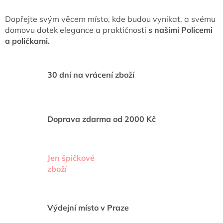
o
d
v
a
Dopřejte svým věcem místo, kde budou vynikat, a svému
á
c
domovu dotek elegance a praktičnosti
s našimi Policemi
n
í
a poličkami.
í
p
r
v
30 dní na vrácení zboží
k
y
v
ý
p
Doprava zdarma od 2000 Kč
i
s
u
Jen špičkové
zboží
Výdejní místo v Praze