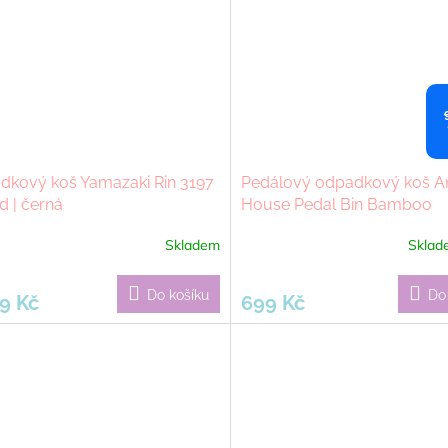
dkový koš Yamazaki Rin 3197
Pedálový odpadkový koš A
 | černá
House Pedal Bin Bamboo
BA69080 | černý
Skladem
Skla
Do košíku
Do
9 Kč
699 Kč