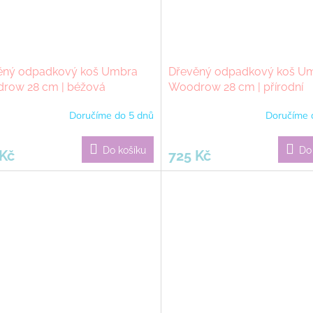
ěný odpadkový koš Umbra
Dřevěný odpadkový koš U
row 28 cm | béžová
Woodrow 28 cm | přírodní
Doručíme do 5 dnů
Doručíme 
Do košíku
Do
 Kč
725 Kč