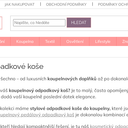
JAK NAKUPOVAT
OBCHODNÍ PODMÍNKY
PODMÍNKY OCH
HLEDAT
ání
Koupelna
Textil
Osvětlení
Lifestyle
Zn
adkové koše
šechno – od luxusních
koupelnových doplňků
až po dokonale
 váš
koupelnový odpadkový koš?
Je to malý, často opomíjen
o dodá vaší koupelně poslední dotek elegance.
 kolekci máme
stylové odpadkové koše do koupelny,
které js
oupelnový
pedálový
odpadkový koš
je dokonalou kombinací e
 kteří hledají kompaktnější řešení, je tu náš
kosmetický
odpad