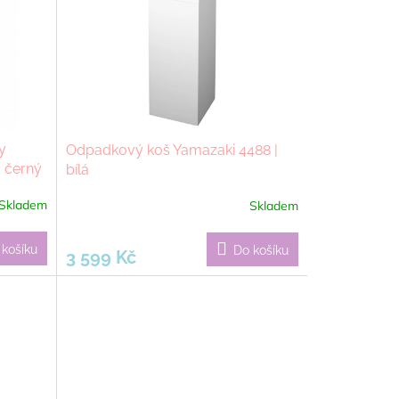
y
Odpadkový koš Yamazaki 4488 |
| černý
bílá
Skladem
Skladem
 košíku
Do košíku
3 599 Kč