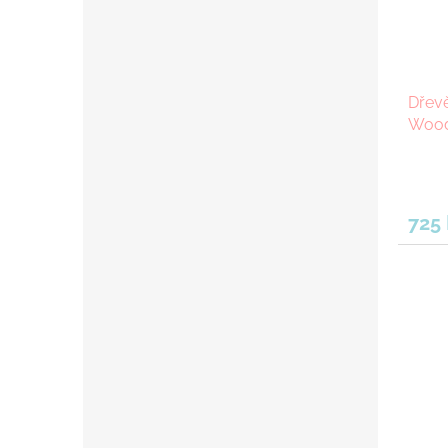
Dřev
Wood
725