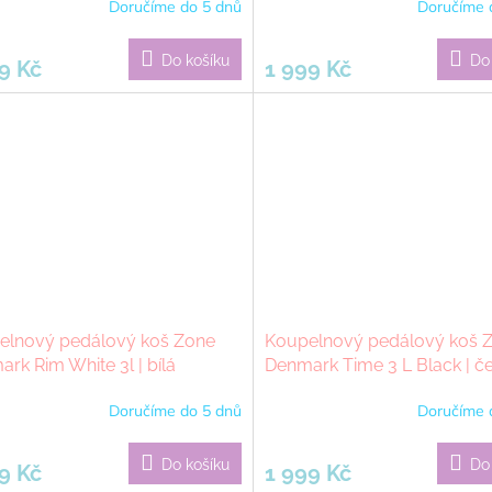
Doručíme do 5 dnů
Doručíme 
Do košíku
Do
9 Kč
1 999 Kč
elnový pedálový koš Zone
Koupelnový pedálový koš 
rk Rim White 3l | bílá
Denmark Time 3 L Black | č
Doručíme do 5 dnů
Doručíme 
Do košíku
Do
9 Kč
1 999 Kč