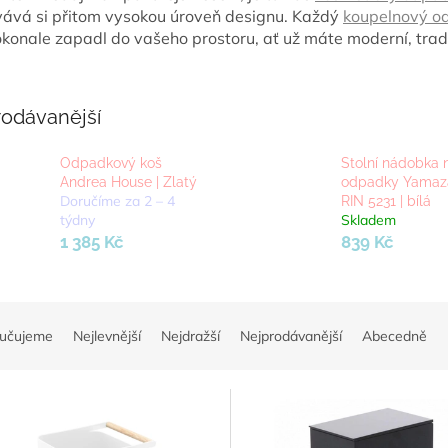
ává si přitom vysokou úroveň designu. Každý
koupelnový
od
konale zapadl do vašeho prostoru, ať už máte moderní, tradič
rodávanější
Odpadkový koš
Stolní nádobka 
Andrea House | Zlatý
odpadky Yamaz
Doručíme za 2 – 4
RIN 5231 | bílá
týdny
Skladem
1 385 Kč
839 Kč
učujeme
Nejlevnější
Nejdražší
Nejprodávanější
Abecedně