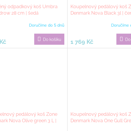
ěný odpadkový koš Umbra
Koupelnový pedálový koš 
row 28 cm | šedá
Denmark Nova Black 3l | če
Doručíme do 5 dnů
Doručíme 
Do košíku
Do
 Kč
1 769 Kč
elnový pedálový koš Zone
Koupelnový pedálový koš 
rk Nova Olive green 3 L |
Denmark Nova One Gull Grey
á
tmavě šedá