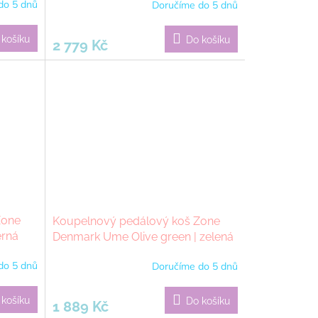
do 5 dnů
Doručíme do 5 dnů
 košíku
Do košíku
2 779 Kč
Zone
Koupelnový pedálový koš Zone
erná
Denmark Ume Olive green | zelená
do 5 dnů
Doručíme do 5 dnů
 košíku
Do košíku
1 889 Kč