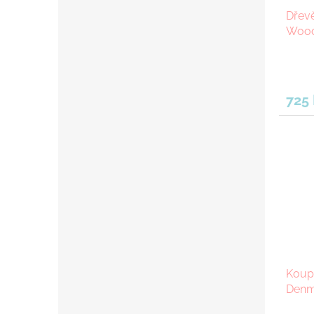
Dřev
Wood
725
Koup
Denma
zelen