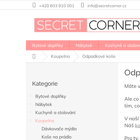
Přejít
+420 603 910 001
info@secretcorner.cz
na
obsah
Bytové doplňky
Nábytek
Kuchyně a stolov
Domů
Koupelna
Odpadkové koše
P
Odp
o
Přeskočit
s
Kategorie
kategorie
Máte v
t
r
Bytové doplňky
Ale co
a
Nábytek
tím, c
n
Kuchyně a stolování
n
V naší
í
Koupelna
Náš
k
p
Dávkovače mýdla
a
Koše na prádlo
Pro ty,