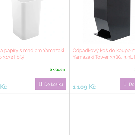
na papíry s madlem Yamazaki
Odpadkový koš do koupeln
3132 | bílý
Yamazaki Tower 3386, 3,9L 
Skladem
Do košíku
Do
 Kč
1 109 Kč