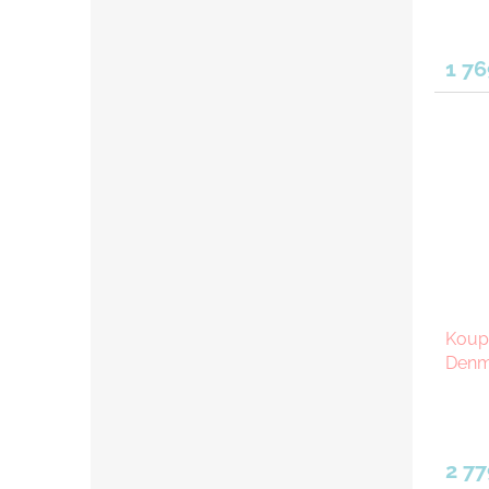
1 76
Koup
Denma
2 77