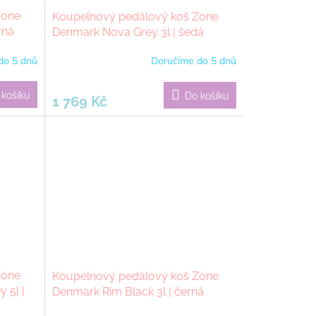
Zone
Koupelnový pedálový koš Zone
rná
Denmark Nova Grey 3l | šedá
do 5 dnů
Doručíme do 5 dnů
 košíku
Do košíku
1 769 Kč
Zone
Koupelnový pedálový koš Zone
 5l |
Denmark Rim Black 3l | černá