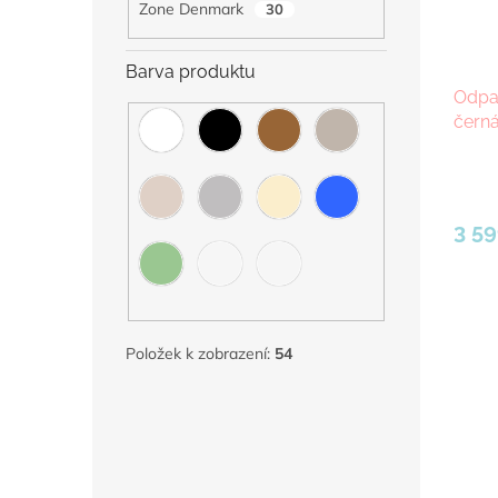
Zone Denmark
30
Barva produktu
Odpa
čern
3 59
Položek k zobrazení:
54