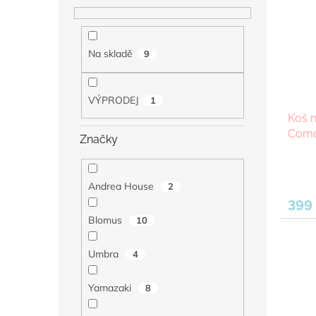
i
r
s
o
p
d
Na skladě
9
r
u
o
k
d
t
VÝPRODEJ
1
u
ů
Koš 
k
Como 
t
Značky
ů
Andrea House
2
399
Blomus
10
Umbra
4
Yamazaki
8