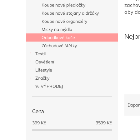
n
zachov
Koupelnové předložky
e
aby do
Koupelnové stojany a držáky
l
Koupelnové organizéry
Misky na mýdlo
Nejp
Odpadkové koše
Záchodové štětky
Textil
Osvětlení
Lifestyle
Značky
% VÝPRODEJ
Ř
a
Dopor
z
Cena
e
399
Kč
3599
Kč
V
n
ý
í
p
p