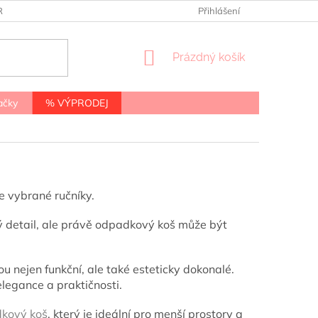
RANY OSOBNÍCH ÚDAJŮ
Přihlášení
NÁKUPNÍ
Prázdný košík
KOŠÍK
ačky
% VÝPRODEJ
 vybrané ručníky.
ý detail, ale právě odpadkový koš může být
ou nejen funkční, ale také esteticky dokonalé.
legance a praktičnosti.
kový koš
, který je ideální pro menší prostory a