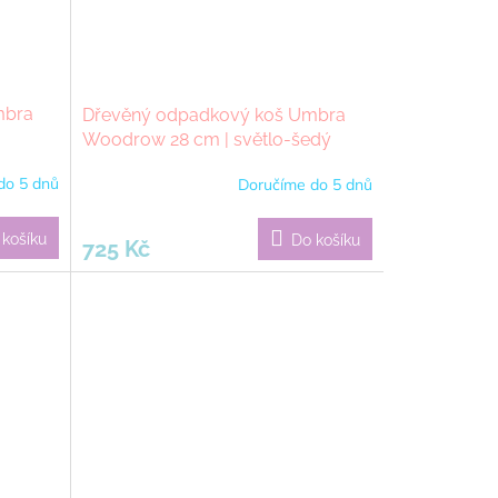
mbra
Dřevěný odpadkový koš Umbra
Woodrow 28 cm | světlo-šedý
do 5 dnů
Doručíme do 5 dnů
 košíku
Do košíku
725 Kč