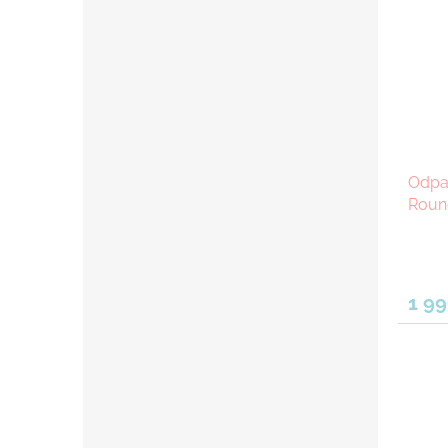
Odpa
Round
1 99