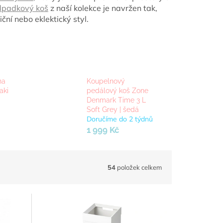
padkový koš
z naší kolekce je navržen tak,
ní nebo eklektický styl.
na
Koupelnový
aki
pedálový koš Zone
Denmark Time 3 L
Soft Grey | šedá
Doručíme do 2 týdnů
1 999 Kč
54
položek celkem