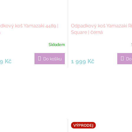
dkový koš Yamazaki 4489 |
Odpadkový koš Yamazaki Ri
á
Square | černá
Skladem
Do košíku
Do
9 Kč
1 999 Kč
VÝPRODEJ