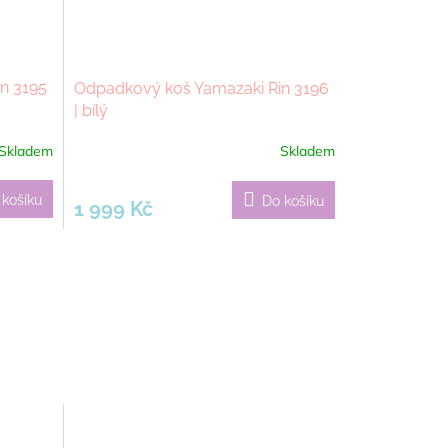
n 3195
Odpadkový koš Yamazaki Rin 3196
| bílý
Skladem
Skladem
 košíku
Do košíku
1 999 Kč