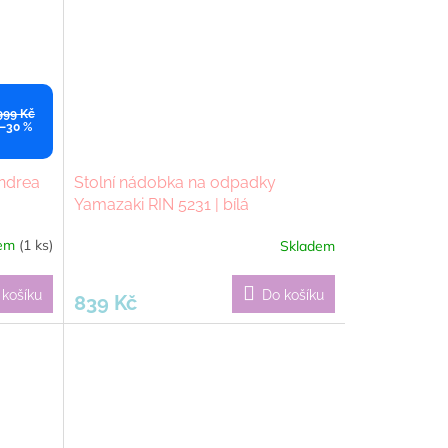
999 Kč
–30 %
ndrea
Stolní nádobka na odpadky
Yamazaki RIN 5231 | bílá
dem
(1 ks)
Skladem
Průměrné
hodnocení
produktu
 košíku
Do košíku
839 Kč
je
5,0
z
5
hvězdiček.