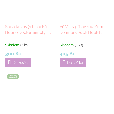
Sada kovových háčků
Věšák s přísavkou Zone
House Doctor Simply, 3
Denmark Puck Hook |
ks | černá
černá
Skladem
(3 ks)
Skladem
(1 ks)
300 Kč
405 Kč
Do košíku
Do košíku
Oblíbený
produkt