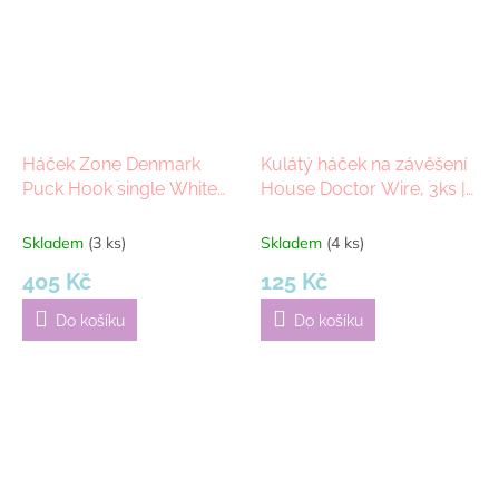
Háček Zone Denmark
Kulátý háček na závěšení
Puck Hook single White
House Doctor Wire, 3ks |
23x5,8 cm | bílá
hnědá
Skladem
(3 ks)
Skladem
(4 ks)
405 Kč
125 Kč
Do košíku
Do košíku