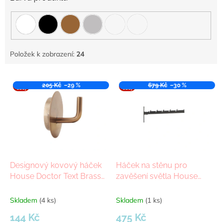
Položek k zobrazení:
24
V
VÝPR
205 Kč
–29 %
VÝPR
679 Kč
–30 %
ý
ODEJ
ODEJ
p
i
s
p
r
o
d
Designový kovový háček
Háček na stěnu pro
u
House Doctor Text Brass |
zavěšení světla House
k
mosazná
Doctor PURI
t
Skladem
(4 ks)
Skladem
(1 ks)
ů
144 Kč
475 Kč