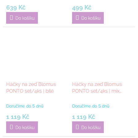
639 Kč
499 Kč
Do košíku
Do košíku
Háčky na zeď Blomus
Háčky na zeď Blomus
PONTO set/4ks | bílé
PONTO set/4ks | mix
barev
Doručíme do 5 dnů
Doručíme do 5 dnů
1 119 Kč
1 119 Kč
Do košíku
Do košíku