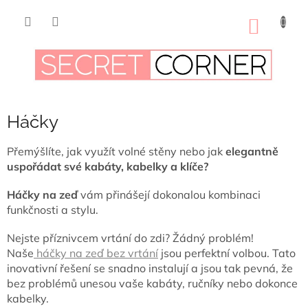
Přejít
na
NÁKUP
obsah
KOŠÍK
Háčky
Přemýšlíte, jak využít volné stěny nebo jak
elegantně
uspořádat své kabáty, kabelky a klíče?
Háčky na zeď
vám přinášejí dokonalou kombinaci
funkčnosti a stylu.
Nejste příznivcem vrtání do zdi? Žádný problém!
Naše
háčky na zeď bez vrtání
jsou perfektní volbou. Tato
inovativní řešení se snadno instalují a jsou tak pevná, že
bez problémů unesou vaše kabáty, ručníky nebo dokonce
kabelky.