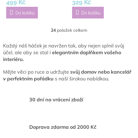
499 Kč
329 Kč
Do košíku
Do košíku
24
položek celkem
O
v
l
Každý náš háček je navržen tak, aby nejen splnil svůj
á
účel, ale aby se stal i
elegantním doplňkem vašeho
d
interiéru.
a
c
Mějte věci po ruce a udržujte
svůj domov nebo kancelář
í
v perfektním pořádku
s naší širokou nabídkou.
p
r
v
k
30 dní na vrácení zboží
y
v
ý
p
i
Doprava zdarma od 2000 Kč
s