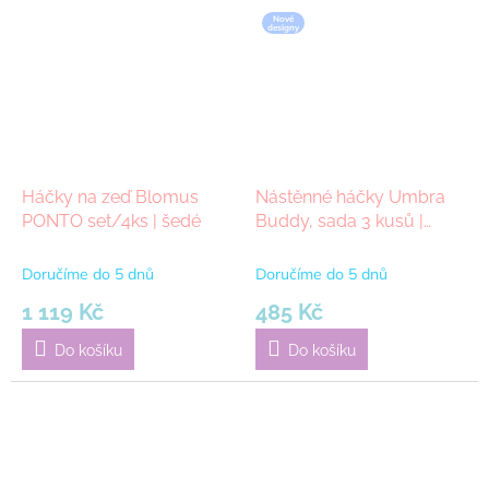
Nové
designy
Háčky na zeď Blomus
Nástěnné háčky Umbra
PONTO set/4ks | šedé
Buddy, sada 3 kusů |
barevná
Doručíme do 5 dnů
Doručíme do 5 dnů
1 119 Kč
485 Kč
Do košíku
Do košíku