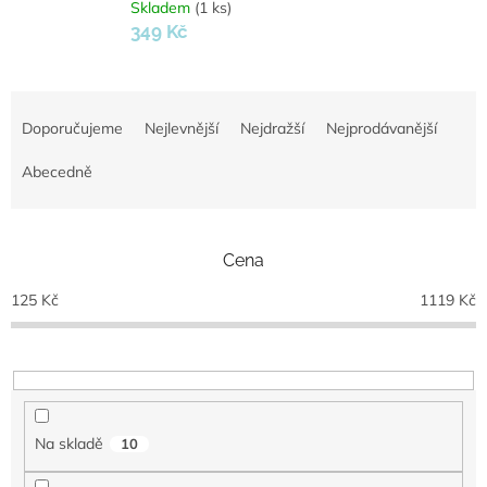
Skladem
(1 ks)
349 Kč
Ř
a
Doporučujeme
Nejlevnější
Nejdražší
Nejprodávanější
z
e
Abecedně
n
í
p
Cena
r
o
125
Kč
1119
Kč
d
u
k
t
ů
Na skladě
10