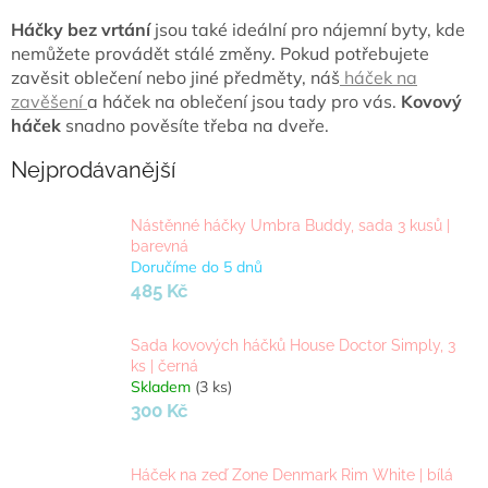
Háčky bez vrtání
jsou také ideální pro nájemní byty, kde
nemůžete provádět stálé změny. Pokud potřebujete
zavěsit oblečení nebo jiné předměty, náš
háček na
zavěšení
a háček na oblečení jsou tady pro vás.
Kovový
háček
snadno pověsíte třeba na dveře.
Nejprodávanější
Nástěnné háčky Umbra Buddy, sada 3 kusů |
barevná
Doručíme do 5 dnů
485 Kč
Sada kovových háčků House Doctor Simply, 3
ks | černá
Skladem
(3 ks)
300 Kč
Háček na zeď Zone Denmark Rim White | bílá