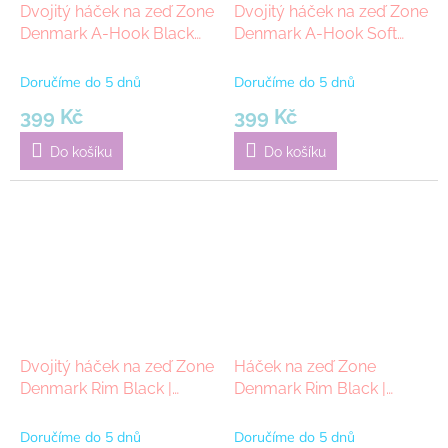
Dvojitý háček na zeď Zone
Dvojitý háček na zeď Zone
Denmark A-Hook Black
Denmark A-Hook Soft
3,5 x 2,5 x 11 cm | černá
Grey 3,5 x 2,5 x 11 cm |
šedá
Doručíme do 5 dnů
Doručíme do 5 dnů
399 Kč
399 Kč
Do košíku
Do košíku
Dvojitý háček na zeď Zone
Háček na zeď Zone
Denmark Rim Black |
Denmark Rim Black |
černá
černá
Doručíme do 5 dnů
Doručíme do 5 dnů