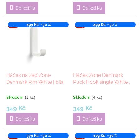
Do košíku
Do košíku
VÝPR
499 Kč
–30 %
VÝPR
499 Kč
–30 %
ODEJ
ODEJ
Háček na zeď Zone
Háček Zone Denmark
Denmark Rim White | bílá
Puck Hook single White
14x5,8 cm | bílá
Skladem
(1 ks)
Skladem
(4 ks)
349 Kč
349 Kč
Do košíku
Do košíku
VÝPR
579 Kč
–30 %
VÝPR
179 Kč
–30 %
ODEJ
ODEJ