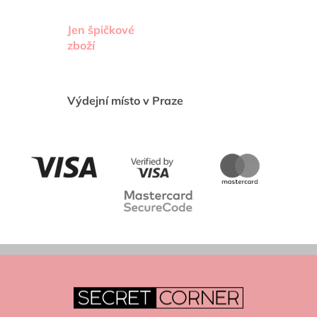
u
Jen špičkové
zboží
Výdejní místo v Praze