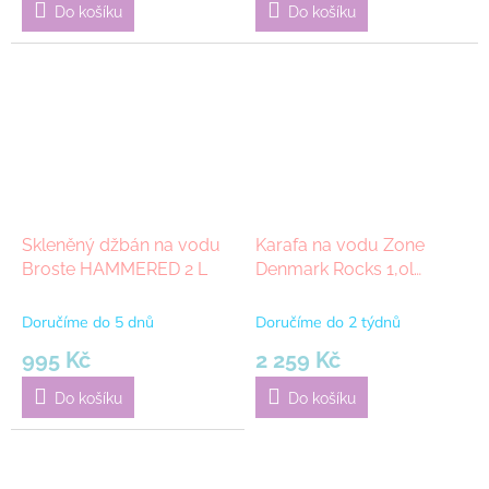
Do košíku
Do košíku
Skleněný džbán na vodu
Karafa na vodu Zone
Broste HAMMERED 2 L
Denmark Rocks 1,0l
Polished Steel | Stříbrná
Doručíme do 5 dnů
Doručíme do 2 týdnů
995 Kč
2 259 Kč
Do košíku
Do košíku