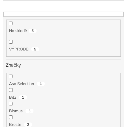
u
k
t
ů
Na skladě
5
VÝPRODEJ
5
Značky
Asa Selection
1
Bitz
1
Blomus
3
Broste
2