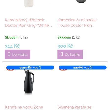
p
r
o
d
Kameninový džbánek
Kameninový džbánek
u
Doctor Pion Grey/White |
House Doctor Pion
k
šedá, bílá
Black/Brown | černá,
t
hnědá
Skladem
(5 ks)
Skladem
(1 ks)
ů
314 Kč
300 Kč
Do košíku
Do košíku
VÝPR
2 249 Kč
–30 %
VÝPR
220 Kč
–30 %
ODEJ
ODEJ
Karafa na vodu Zone
Skleněná karafa se