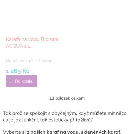
Karafa na vodu Blomus
ACQUA 1 L
Doručíme za 2 – 4 týdny
1 269 Kč
Do košíku
13
položek celkem
O
v
l
Tak proč se spokojit s obyčejným, když můžete mít něco,
á
co je jak funkční, tak esteticky přitažlivé?
d
a
Vyberte si
z našich karaf na vodu, skleněných karaf,