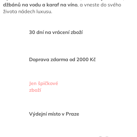
c
džbánů na vodu a karaf na víno
, a vneste do svého
í
života nádech luxusu.
p
r
v
k
30 dní na vrácení zboží
y
v
ý
p
i
Doprava zdarma od 2000 Kč
s
u
Jen špičkové
zboží
Výdejní místo v Praze