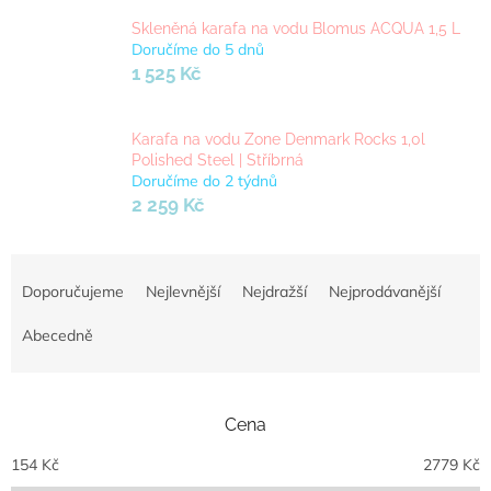
Skleněná karafa na vodu Blomus ACQUA 1,5 L
Doručíme do 5 dnů
1 525 Kč
Karafa na vodu Zone Denmark Rocks 1,0l
Polished Steel | Stříbrná
Doručíme do 2 týdnů
2 259 Kč
Ř
a
Doporučujeme
Nejlevnější
Nejdražší
Nejprodávanější
z
e
Abecedně
n
í
p
Cena
r
o
154
Kč
2779
Kč
d