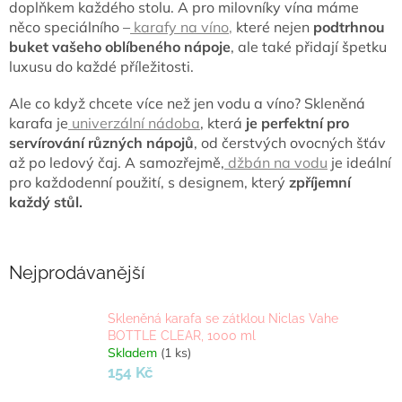
doplňkem každého stolu. A pro milovníky vína máme
něco speciálního –
karafy na víno
,
které nejen
podtrhnou
buket vašeho oblíbeného nápoje
, ale také přidají špetku
luxusu do každé příležitosti.
Ale co když chcete více než jen vodu a víno? Skleněná
karafa je
univerzální nádoba
, která
je perfektní pro
servírování různých nápojů
, od čerstvých ovocných šťáv
až po ledový čaj. A samozřejmě,
džbán na vodu
je ideální
pro každodenní použití, s designem, který
zpříjemní
každý stůl.
Nejprodávanější
Skleněná karafa se zátklou Niclas Vahe
BOTTLE CLEAR, 1000 ml
Skladem
(1 ks)
154 Kč