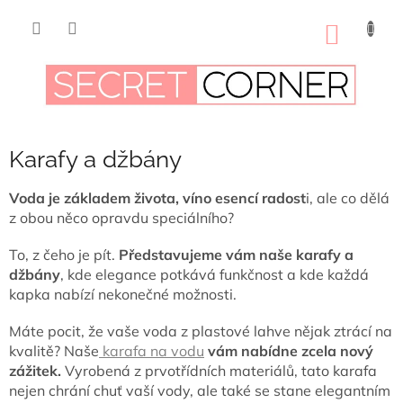
Přejít
na
NÁKUP
obsah
KOŠÍK
Karafy a džbány
Voda je základem života, víno esencí radost
i, ale co dělá
z obou něco opravdu speciálního?
To, z čeho je pít.
Představujeme vám naše karafy a
džbány
, kde elegance potkává funkčnost a kde každá
kapka nabízí nekonečné možnosti.
Máte pocit, že vaše voda z plastové lahve nějak ztrácí na
kvalitě? Naše
karafa na vodu
vám nabídne zcela nový
zážitek.
Vyrobená z prvotřídních materiálů, tato karafa
nejen chrání chuť vaší vody, ale také se stane elegantním