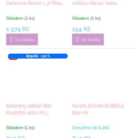
Denmark Rocks 1,7l Black
zátklou Niclas Vahe
| černá
BOTTLE CLEAR, 1000 ml
Skladem
(1 ks)
Skladem
(1 ks)
1 574 Kč
154 Kč
Do košíku
Do košíku
VÝPR
879 Kč
–30 %
ODEJ
Skleněný džbán Bitz
Karafa Broste BUBBLE
Kusintha 1200 ml |
800 ml
průhledná
Skladem
(1 ks)
Doručíme do 5 dnů