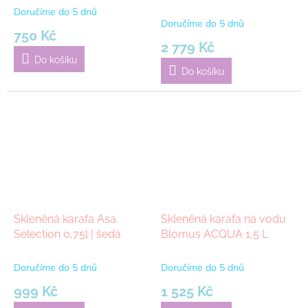
Polished Steel | Stříbrná
Doručíme do 5 dnů
Průměrné
Doručíme do 5 dnů
hodnocení
750 Kč
produktu
2 779 Kč
je
Do košíku
5,0
Do košíku
z
5
hvězdiček.
Skleněná karafa Asa
Skleněná karafa na vodu
Selection 0,75l | šedá
Blomus ACQUA 1,5 L
Doručíme do 5 dnů
Doručíme do 5 dnů
999 Kč
1 525 Kč