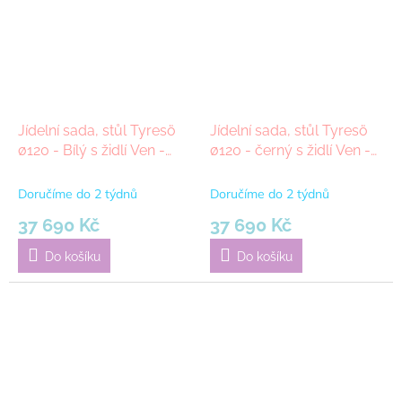
Jídelní sada, stůl Tyresö
Jídelní sada, stůl Tyresö
ø120 - Bílý s židlí Ven -
ø120 - černý s židlí Ven -
Černá |
černá |
Doručíme do 2 týdnů
Doručíme do 2 týdnů
37 690 Kč
37 690 Kč
Do košíku
Do košíku