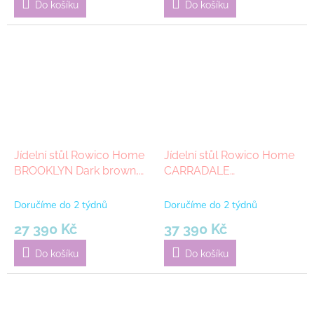
Do košíku
Do košíku
Jídelní stůl Rowico Home
Jídelní stůl Rowico Home
BROOKLYN Dark brown,
CARRADALE
170x95 cm | tmavě hnědá
Whitewash/black,
220x100 cm | přírodní,
Doručíme do 2 týdnů
Doručíme do 2 týdnů
černá
27 390 Kč
37 390 Kč
Do košíku
Do košíku