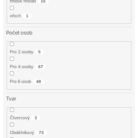
tmavě hnědá
15
ořech
1
Počet osob
Pro 2 osoby
5
Pro 4 osoby
67
Pro 6 osob
48
Tvar
Čtvercový
3
Obdélníkový
73