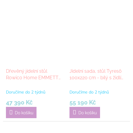
Dřevěný jídelní stůl
Jídelní sada, stůl Tyresö
Rowico Home EMMETT
100x220 cm - bílý s židlí
Whitewash, 240x95 cm |
Ven - černý |
světle hnědá
Doručíme do 2 týdnů
Doručíme do 2 týdnů
47 390 Kč
55 190 Kč
Do košíku
Do košíku