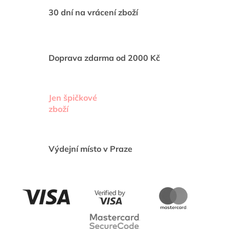
v
ý
30 dní na vrácení zboží
p
i
s
u
Doprava zdarma od 2000 Kč
Jen špičkové
zboží
Výdejní místo v Praze