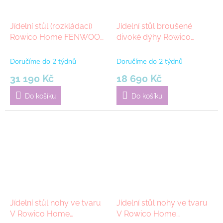
Jídelní stůl (rozkládací)
Jídelní stůl broušené
Rowico Home FENWOOD
divoké dýhy Rowico
Black, 180x90 cm | černá
Home MELFORT Oak,
180x90 cm | dub, přírodní
Doručíme do 2 týdnů
Doručíme do 2 týdnů
31 190 Kč
18 690 Kč
Do košíku
Do košíku
Jídelní stůl nohy ve tvaru
Jídelní stůl nohy ve tvaru
V Rowico Home
V Rowico Home