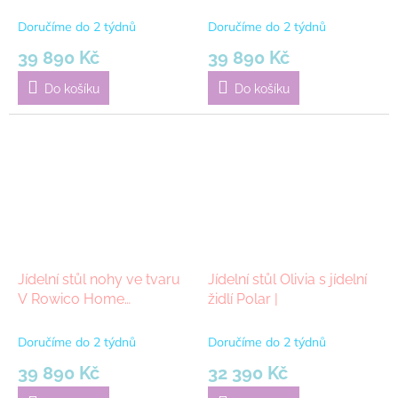
CLAPPERTON 220x95 cm
CLAPPERTON 220x95 cm
| béžová
| bílá
Doručíme do 2 týdnů
Doručíme do 2 týdnů
39 890 Kč
39 890 Kč
Do košíku
Do košíku
Jídelní stůl nohy ve tvaru
Jídelní stůl Olivia s jídelní
V Rowico Home
židlí Polar |
CLAPPERTON 220x95 cm
| hnědá
Doručíme do 2 týdnů
Doručíme do 2 týdnů
39 890 Kč
32 390 Kč