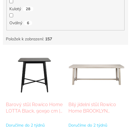
Kulatý
28
Oválný
6
Položek k zobrazení:
157
V
ý
p
i
s
p
r
o
d
Barový stůl Rowico Home
Bílý jídelní stůl Rowico
u
LOTTA Black, 90x90 cm |
Home BROOKLYN
k
černá
Whitewash, 220x95 cm |
t
světle hnědá
Doručíme do 2 týdnů
Doručíme do 2 týdnů
ů