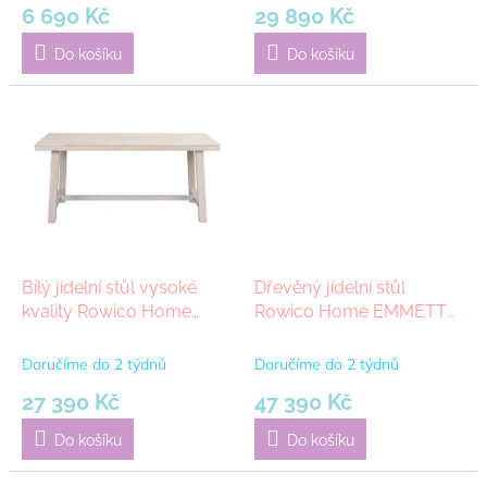
6 690 Kč
29 890 Kč
Do košíku
Do košíku
Bílý jídelní stůl vysoké
Dřevěný jídelní stůl
kvality Rowico Home
Rowico Home EMMETT
BROOKLYN Whitewash,
Black, 240x95 cm | černá
170x95 cm | světle hnědá
Doručíme do 2 týdnů
Doručíme do 2 týdnů
27 390 Kč
47 390 Kč
Do košíku
Do košíku