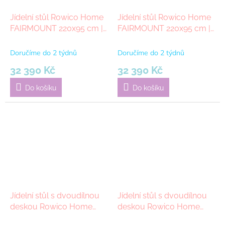
Jídelní stůl Rowico Home
Jídelní stůl Rowico Home
FAIRMOUNT 220x95 cm |
FAIRMOUNT 220x95 cm |
Béžová bílá
Béžová hnědá
Doručíme do 2 týdnů
Doručíme do 2 týdnů
32 390 Kč
32 390 Kč
Do košíku
Do košíku
Jídelní stůl s dvoudílnou
Jídelní stůl s dvoudílnou
deskou Rowico Home
deskou Rowico Home
FRED Black, 160x160 cm |
FRED Dark brown/black,