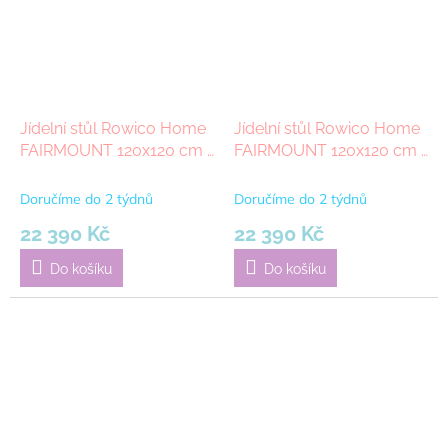
Jídelní stůl Rowico Home
Jídelní stůl Rowico Home
FAIRMOUNT 120x120 cm |
FAIRMOUNT 120x120 cm |
béžová bílá
béžová hnědá
Doručíme do 2 týdnů
Doručíme do 2 týdnů
22 390 Kč
22 390 Kč
Do košíku
Do košíku