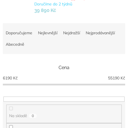
Doručíme do 2 týdnů
39 890 Kč
Ř
a
Doporučujeme
Nejlevnější
Nejdražší
Nejprodávanější
z
e
Abecedně
n
í
p
Cena
r
o
6190
Kč
55190
Kč
d
u
k
t
ů
Na skladě
0