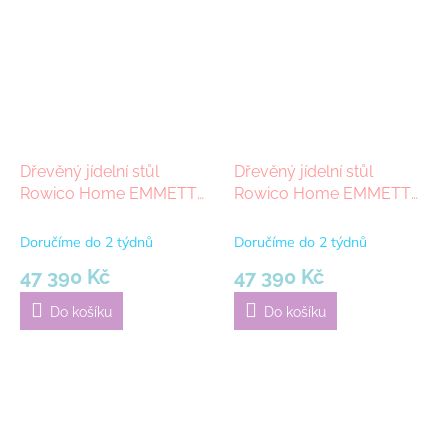
Dřevěný jídelní stůl
Dřevěný jídelní stůl
Rowico Home EMMETT
Rowico Home EMMETT
Brown, 240x95 cm |
Oak, 240x95 cm | dub,
hnědá
přírodní
Doručíme do 2 týdnů
Doručíme do 2 týdnů
47 390 Kč
47 390 Kč
Do košíku
Do košíku