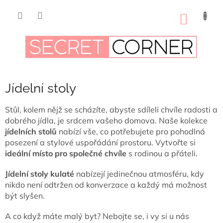
Přejít
na
NÁKUP
obsah
KOŠÍK
Jídelní stoly
Stůl, kolem nějž se scházíte, abyste sdíleli chvíle radosti a
dobrého jídla, je srdcem vašeho domova. Naše kolekce
jídelních stolů
nabízí vše, co potřebujete pro pohodlná
posezení a stylové uspořádání prostoru. Vytvořte si
ideální místo pro společné chvíle
s rodinou a přáteli.
Jídelní stoly kulaté
nabízejí jedinečnou atmosféru, kdy
nikdo není odtržen od konverzace a každý má možnost
být slyšen.
A co když máte malý byt? Nebojte se, i vy si u nás