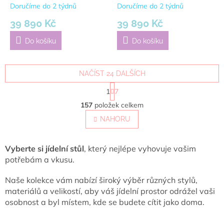
černá
160x160 cm | tmavě
Doručíme do 2 týdnů
Doručíme do 2 týdnů
hnědá, černá
39 890 Kč
39 890 Kč
Do košíku
Do košíku
NAČÍST 24 DALŠÍCH
S
1
7
t
O
r
157
položek celkem
v
á
l
NAHORU
n
á
k
o
d
v
a
Vyberte si jídelní stůl
, který nejlépe vyhovuje vašim
á
c
potřebám a vkusu.
n
í
í
p
Naše kolekce vám nabízí široký výběr různých stylů,
r
materiálů a velikostí, aby váš jídelní prostor odrážel vaši
v
osobnost a byl místem, kde se budete cítit jako doma.
k
y