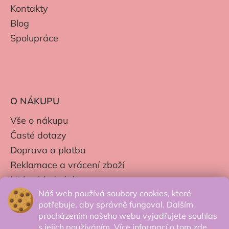
Kontakty
Blog
Spolupráce
O NÁKUPU
Vše o nákupu
Časté dotazy
Doprava a platba
Reklamace a vrácení zboží
Moje objednávky
Náš web používá soubory cookies, které
Obchodní podmínky
potřebuje, aby správně fungoval. Dalším
Zpracování os. údajů
procházením našeho webu vyjadřujete souhlas
s jejich používáním. Více informací o tom
zde
.