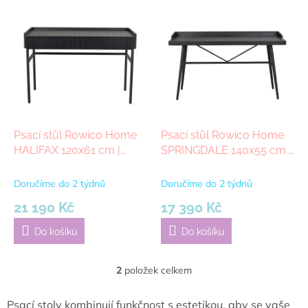
V
ý
p
i
s
p
r
o
d
Psací stůl Rowico Home
Psací stůl Rowico Home
u
HALIFAX 120x61 cm |
SPRINGDALE 140x55 cm |
k
černá
černá
t
Doručíme do 2 týdnů
Doručíme do 2 týdnů
ů
21 190 Kč
17 390 Kč
Do košíku
Do košíku
2
položek celkem
O
v
l
Psací stoly kombinují funkčnost s estetikou, aby se vaše