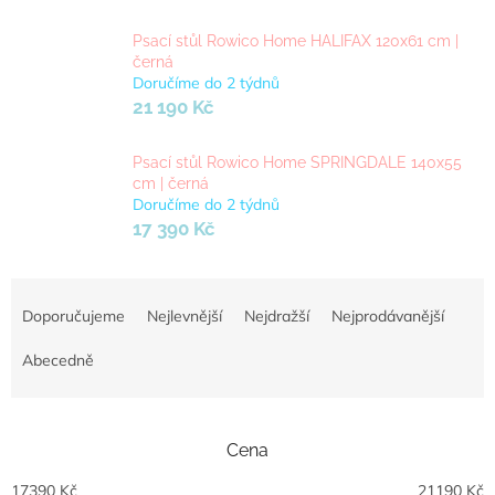
Psací stůl Rowico Home HALIFAX 120x61 cm |
černá
Doručíme do 2 týdnů
21 190 Kč
Psací stůl Rowico Home SPRINGDALE 140x55
cm | černá
Doručíme do 2 týdnů
17 390 Kč
Ř
a
Doporučujeme
Nejlevnější
Nejdražší
Nejprodávanější
z
e
Abecedně
n
í
p
Cena
r
o
17390
Kč
21190
Kč