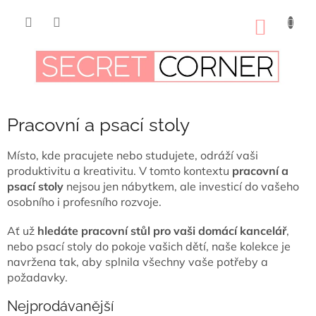
Přejít
na
NÁKUP
obsah
KOŠÍK
Pracovní a psací stoly
Místo, kde pracujete nebo studujete, odráží vaši
produktivitu a kreativitu. V tomto kontextu
pracovní a
psací stoly
nejsou jen nábytkem, ale investicí do vašeho
osobního i profesního rozvoje.
Ať už
hledáte pracovní stůl pro vaši domácí kancelář
,
nebo psací stoly do pokoje vašich dětí, naše kolekce je
navržena tak, aby splnila všechny vaše potřeby a
požadavky.
Nejprodávanější