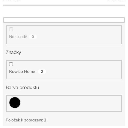
d
u
k
t
ů
Na skladě
0
Značky
Rowico Home
2
Barva produktu
Položek k zobrazení:
2