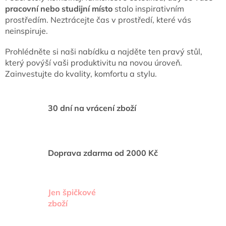
á
pracovní nebo studijní místo
stalo inspirativním
d
prostředím. Neztrácejte čas v prostředí, které vás
a
neinspiruje.
c
í
Prohlédněte si naši nabídku a najděte ten pravý stůl,
p
který povýší vaši produktivitu na novou úroveň.
r
v
Zainvestujte do kvality, komfortu a stylu.
k
y
v
30 dní na vrácení zboží
ý
p
i
s
u
Doprava zdarma od 2000 Kč
Jen špičkové
zboží