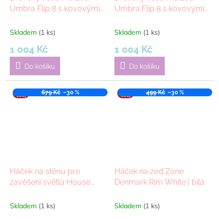
Umbra Flip 8 s kovovými
Umbra Flip 8 s kovovými
háčky | přírodní
háčky | tmavě hnědý
Skladem
(1 ks)
Skladem
(1 ks)
1 004 Kč
1 004 Kč
Do košíku
Do košíku
VÝPR
679 Kč
–30 %
VÝPR
499 Kč
–30 %
ODEJ
ODEJ
Háček na stěnu pro
Háček na zeď Zone
zavěšení světla House
Denmark Rim White | bílá
Doctor PURI
Skladem
(1 ks)
Skladem
(1 ks)