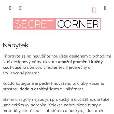
Přejít
na
NÁKUP
obsah
KOŠÍK
Nábytek
Připravte se na neuvěřitelnou jízdu designem
a pohodlím!
Náš designový nábytek vám
umožní proměnit každý
kout
vašeho domova či exteriéru v
jedinečný a
stylizovaný prostor.
Každá kategorie je pečlivě navržena tak, aby vašemu
prostoru
dodala osobitý šarm
a unikátnost.
Skříně a regály
nejsou jen praktickým úložištěm, ale také
uměleckým vyjádřením. Kolekce nabízí různé tvary a
materiály, které ladí s interiérem a
poskytují dostatek