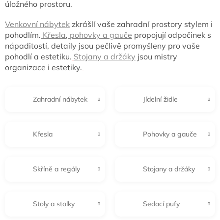
úložného prostoru
.
Venkovní nábytek
zkrášlí vaše zahradní prostory
stylem i
pohodlím.
Křesla
,
pohovky a gauče
propojují odpočinek s
nápaditostí, detaily jsou pečlivě promyšleny
pro vaše
pohodlí a estetiku
.
Stojany a držáky
jsou mistry
organizace i estetiky.
Zahradní nábytek
Jídelní židle
Křesla
Pohovky a gauče
Skříně a regály
Stojany a držáky
Stoly a stolky
Sedací pufy