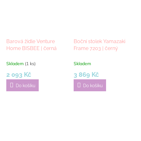
Barová židle Venture
Boční stolek Yamazaki
Home BISBEE | černá
Frame 7203 | černý
Skladem
(1 ks)
Skladem
2 093 Kč
3 869 Kč
Do košíku
Do košíku