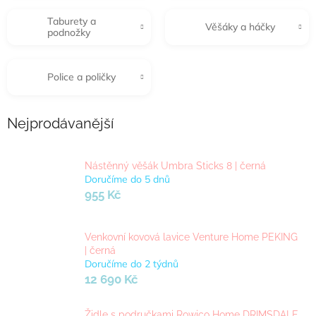
Taburety a
Věšáky a háčky
podnožky
Police a poličky
Nejprodávanější
Nástěnný věšák Umbra Sticks 8 | černá
Doručíme do 5 dnů
955 Kč
Venkovní kovová lavice Venture Home PEKING
| černá
Doručíme do 2 týdnů
12 690 Kč
Židle s područkami Rowico Home DRIMSDALE