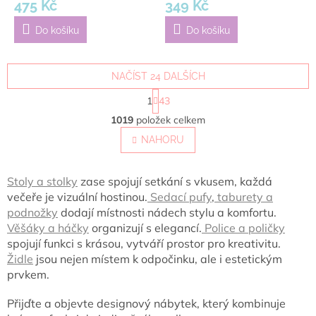
475 Kč
349 Kč
Do košíku
Do košíku
NAČÍST 24 DALŠÍCH
S
1
43
t
O
r
1019
položek celkem
v
á
l
NAHORU
n
á
k
o
d
v
a
Stoly a stolky
zase spojují setkání s vkusem, každá
á
c
večeře je vizuální hostinou.
Sedací pufy
,
taburety a
n
í
podnožky
dodají místnosti nádech stylu a komfortu.
í
p
Věšáky a háčky
organizují s elegancí.
Police a poličky
r
spojují funkci s krásou
, vytváří prostor pro kreativitu.
v
Židle
jsou
nejen místem k odpočinku, ale i estetickým
k
y
prvkem.
v
ý
Přijďte a objevte designový nábytek, který kombinuje
p