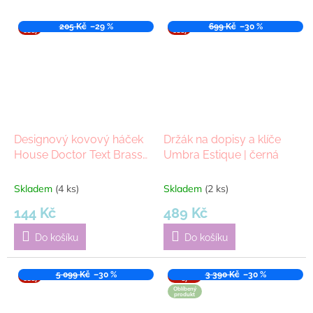
VÝPR
205 Kč
–29 %
VÝPR
699 Kč
–30 %
ODEJ
ODEJ
Designový kovový háček
Držák na dopisy a klíče
House Doctor Text Brass |
Umbra Estique | černá
mosazná
Skladem
(4 ks)
Skladem
(2 ks)
144 Kč
489 Kč
Do košíku
Do košíku
VÝPR
5 099 Kč
–30 %
VÝPROD
3 390 Kč
–30 %
ODEJ
EJ
Oblíbený
produkt