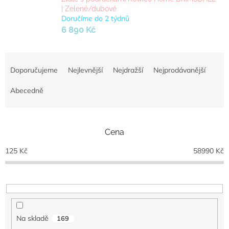
| Zelené/dubové
Doručíme do 2 týdnů
6 890 Kč
Ř
a
Doporučujeme
Nejlevnější
Nejdražší
Nejprodávanější
z
e
Abecedně
n
í
p
Cena
r
o
125
Kč
58990
Kč
d
u
k
t
ů
Na skladě
169