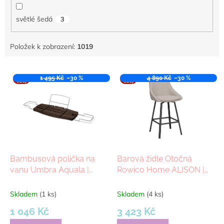
světlé šedá
3
Položek k zobrazení:
1019
V
VÝPR
1 495 Kč
–30 %
VÝPR
4 890 Kč
–30 %
ý
ODEJ
ODEJ
p
i
s
p
r
o
d
Bambusová polička na
Barová židle Otočná
u
vanu Umbra Aquala |
Rowico Home ALISON |
k
hnědá
Béžová černá
t
Skladem
(1 ks)
Skladem
(4 ks)
ů
1 046 Kč
3 423 Kč