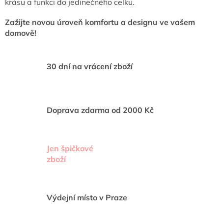
krásu a funkci do jedinečného celku.
i
s
Zažijte novou úroveň komfortu a designu ve vašem
u
domově!
30 dní na vrácení zboží
Doprava zdarma od 2000 Kč
Jen špičkové
zboží
Výdejní místo v Praze