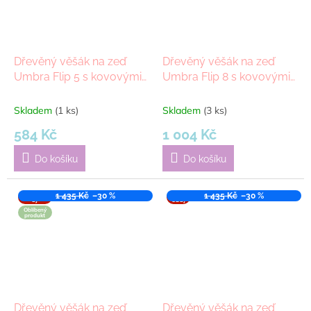
Dřevěný věšák na zeď
Dřevěný věšák na zeď
Umbra Flip 5 s kovovými
Umbra Flip 8 s kovovými
háčky | přírodní
háčky | černá
Skladem
(1 ks)
Skladem
(3 ks)
584 Kč
1 004 Kč
Do košíku
Do košíku
VÝPROD
1 435 Kč
–30 %
VÝPR
1 435 Kč
–30 %
EJ
ODEJ
Oblíbený
produkt
Dřevěný věšák na zeď
Dřevěný věšák na zeď