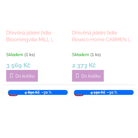
Dřevěná jídelní židle
Dřevěná jídelní židle
Bloomingville MILL |
Rowico Home CARMEN |
černá
Černá
Skladem
(1 ks)
Skladem
(1 ks)
3 569 Kč
2 373 Kč
Do košíku
Do košíku
VÝPR
4 890 Kč
–30 %
VÝPR
4 190 Kč
–30 %
ODEJ
ODEJ