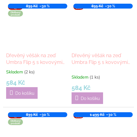
VÝPROD
835 Kč
–30 %
VÝPR
835 Kč
–30 %
EJ
ODEJ
Oblíbený
produkt
Dřevěný věšák na zeď
Dřevěný věšák na zeď
Umbra Flip 5 s kovovými
Umbra Flip 5 s kovovými
háčky | bílý
háčky | hnědá
Skladem
(2 ks)
Průměrné
Skladem
(1 ks)
hodnocení
584 Kč
produktu
584 Kč
je
Do košíku
5,0
Do košíku
z
5
hvězdiček.
VÝPROD
835 Kč
–30 %
VÝPR
1 435 Kč
–30 %
EJ
ODEJ
Oblíbený
produkt