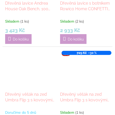
Dřevěná lavice Andrea
Dřevěná lavice s botníkem
House Oak Bench, 100
Rowico Home CONFETTI
cm | přírodní
80x30x52 cm | Dubová
Skladem
(1 ks)
Skladem
(2 ks)
3 423 Kč
2 933 Kč
Do košíku
Do košíku
VÝPR
725 Kč
–30 %
ODEJ
Dřevěný věšák na zeď
Dřevěný věšák na zeď
Umbra Flip 3 s kovovými
Umbra Flip 3 s kovovými
háčky | bílý
háčky | přírodní
Doručíme do 5 dnů
Skladem
(1 ks)