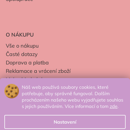
O NÁKUPU
Vše o nákupu
Časté dotazy
Doprava a platba
Reklamace a vrácení zboží
Moje objednávky
Náš web používá soubory cookies, které
Obchodní podmínky
potřebuje, aby správně fungoval. Dalším
Zpracování os. údajů
procházením našeho webu vyjadřujete souhlas
s jejich používáním. Více informací o tom
zde
.
Nastavení
© 2026 Secretcorner.cz - Všechna práva