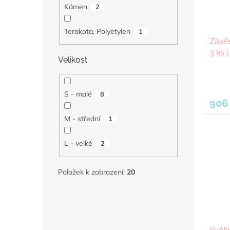
Kámen
2
Terakota, Polyetylen
1
Závěs
3 ks |
Velikost
S - malé
8
906
M - střední
1
L - velké
2
Položek k zobrazení:
20