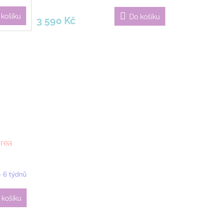
 košíku
Do košíku
3 590 Kč
drea
– 6 týdnů
 košíku