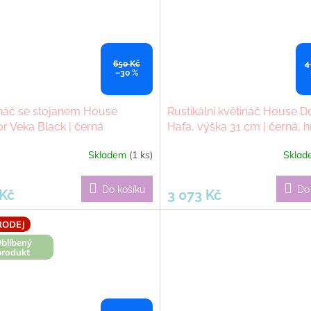
650 Kč
4
–30 %
ináč se stojanem House
Rustikální květináč House D
r Veka Black | černá
Hafa, výška 31 cm | černá, 
Skladem
(1 ks)
Skla
Do košíku
Do
 Kč
3 073 Kč
RODEJ
blíbený
produkt