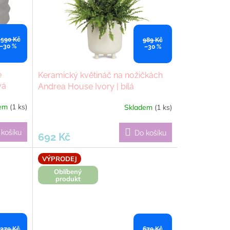
 590 Kč
989 Kč
–30 %
–30 %
e
Keramický květináč na nožičkách
vá
Andrea House Ivory | bílá
dem
(1 ks)
Skladem
(1 ks)
 košíku
Do košíku
692 Kč
VÝPRODEJ
Oblíbený
produkt
 379 Kč
679 Kč