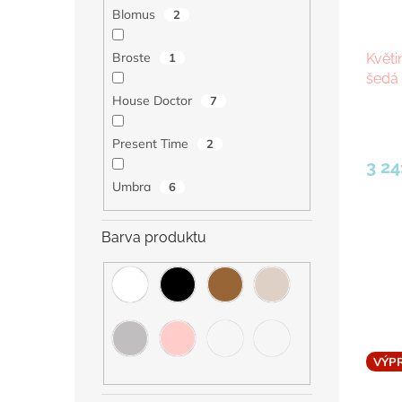
Blomus
2
Broste
Květi
1
šedá
House Doctor
7
Present Time
2
3 24
Umbra
6
Barva produktu
VÝP