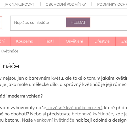
JAK NAKUPOVAT
OBCHODNÍ PODMÍNKY
PODMÍNKY OCH
HLEDAT
ání
Koupelna
Textil
Osvětlení
Lifestyle
Zn
Květináče
tináče
y nejsou jen o barevném květu, ale také o tom,
v jakém květi
a je jako malé umělecké dílo, a správný květináč je její rámeč
ádi moderní vzhled?
 vám vyhovovaly naše
závěsné květináče na zeď
, které přid
ně ho obohatí? Nebo si představte
betonové květináče
, kde 
ou betonu. Naše
venkovní květináče
nabízejí odolné a desig