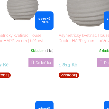
1 739 Kč
2
–30 %
etrický květináč House
Asymetrický květináč Hous
or HAPP, 20 cm | béžová
Doctor HAPP, 30 cm | béžo
Skladem
(1 ks)
Skla
Do košíku
Do
7 Kč
1 813 Kč
RODEJ
VÝPRODEJ
4 630 Kč
1