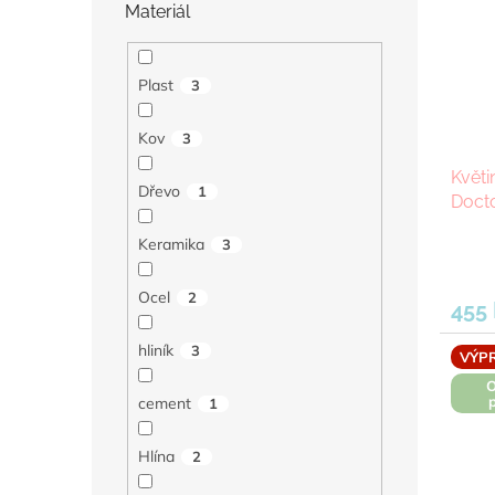
Materiál
Plast
3
Kov
3
Květ
Dřevo
1
Docto
Keramika
3
Ocel
2
455
hliník
3
VÝP
O
cement
1
Hlína
2