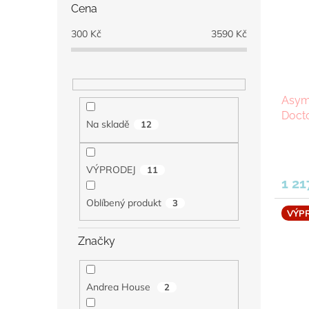
Cena
s
o
p
d
300
Kč
3590
Kč
r
u
o
k
d
t
u
ů
Asym
k
Doct
t
Na skladě
12
ů
VÝPRODEJ
11
1 21
Oblíbený produkt
3
VÝP
Značky
Andrea House
2