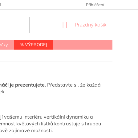
RANY OSOBNÍCH ÚDAJŮ
Přihlášení
NÁKUPNÍ
Prázdný košík
KOŠÍK
ačky
% VÝPRODEJ
náči je prezentujete.
Představte si, že každá
ek.
ají vašemu interiéru vertikální dynamiku a
jemnost květových lístků kontrastuje s hrubou
nově zajímavé možnosti.