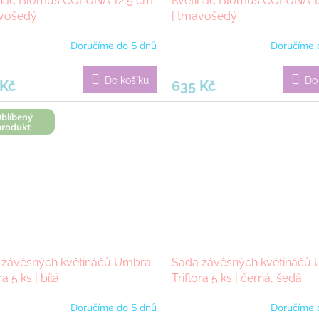
ináč Blomus COLUNA 12,5 cm
Květináč Blomus COLUNA 1
avošedý
| tmavošedý
Doručíme do 5 dnů
Doručíme 
Do košíku
Do
 Kč
635 Kč
blíbený
produkt
 závěsných květináčů Umbra
Sada závěsných květináčů
ra 5 ks | bílá
Triflora 5 ks | černá, šedá
Doručíme do 5 dnů
Doručíme 