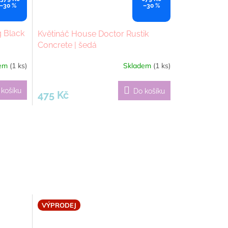
–30 %
–30 %
g Black
Květináč House Doctor Rustik
Concrete | šedá
dem
(1 ks)
Skladem
(1 ks)
Průměrné
hodnocení
produktu
 košíku
Do košíku
475 Kč
je
5,0
z
5
hvězdiček.
VÝPRODEJ