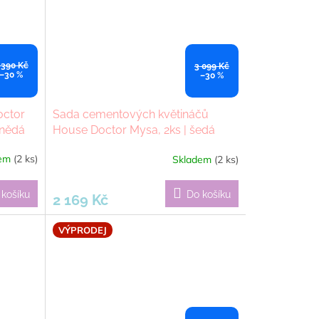
 390 Kč
3 099 Kč
–30 %
–30 %
octor
Sada cementových květináčů
hnědá
House Doctor Mysa, 2ks | šedá
dem
(2 ks)
Skladem
(2 ks)
 košíku
Do košíku
2 169 Kč
VÝPRODEJ