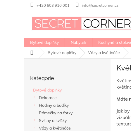
Přejít
+420 603 910 001
info@secretcorner.cz
na
obsah
Bytové doplňky
Nábytek
Kuchyně a stolov
Domů
Bytové doplňky
Vázy a květináče
P
Kvě
o
Přeskočit
s
Kategorie
kategorie
Květin
t
květin
r
Bytové doplňky
a
Dekorace
Máte r
n
Hodiny a budíky
n
Jak by
í
Rámečky na fotky
vizuál
p
Svícny a svíčky
textur
a
Vázy a květináče