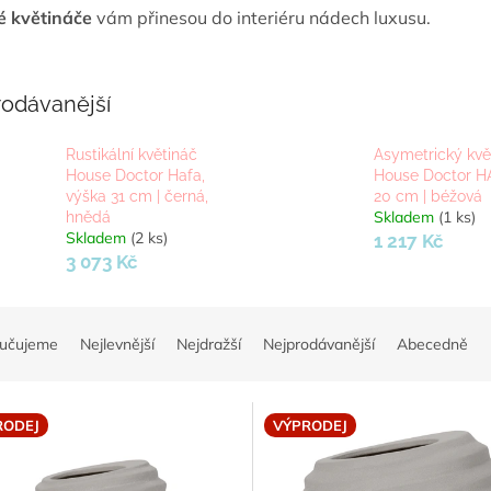
é květináče
vám přinesou do interiéru nádech luxusu.
rodávanější
Rustikální květináč
Asymetrický kvě
House Doctor Hafa,
House Doctor H
výška 31 cm | černá,
20 cm | béžová
Skladem
(1 ks)
hnědá
Skladem
(2 ks)
1 217 Kč
3 073 Kč
učujeme
Nejlevnější
Nejdražší
Nejprodávanější
Abecedně
RODEJ
VÝPRODEJ