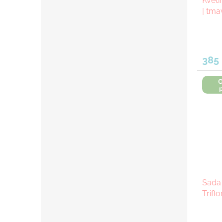
Květ
| tm
385
O
Sada
Triflo