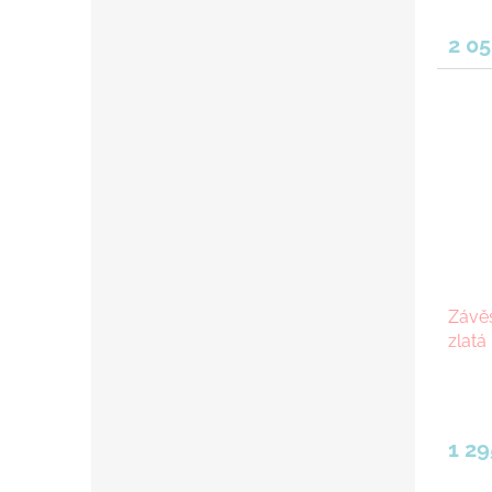
2 05
Závěs
zlatá
1 29