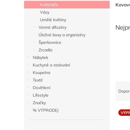
n
Kovov
Květináče
e
Vázy
l
Umělé květiny
Nejp
Vonné difuzéry
Úložné boxy a organizéry
Šperkovnice
Zrcadla
Nábytek
Kuchyně a stolování
Koupelna
Textil
Ř
Osvětlení
a
Dopor
Lifestyle
z
e
Značky
V
n
% VÝPRODEJ
VÝP
ý
í
p
p
i
r