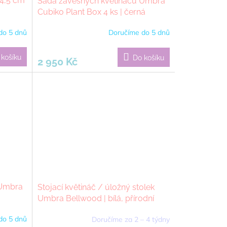
4,5 cm
Sada závěsných květináčů Umbra
Cubiko Plant Box 4 ks | černá
do 5 dnů
Doručíme do 5 dnů
 košíku
Do košíku
2 950 Kč
 Umbra
Stojací květináč / úložný stolek
Umbra Bellwood | bílá, přírodní
do 5 dnů
Doručíme za 2 – 4 týdny