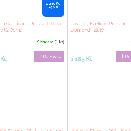
1 295 Kč
–30 %
né květináče Umbra Triflora,
Závěsný květináč Present T
 bílá, černá
Diamond | zlatý
Skladem
(1 ks)
Do košíku
Do
 Kč
1 185 Kč