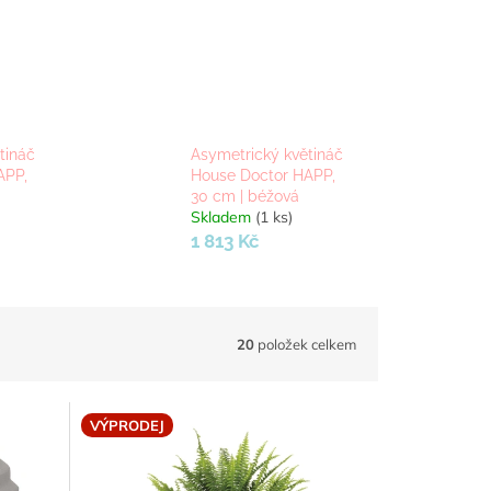
tináč
Asymetrický květináč
APP,
House Doctor HAPP,
30 cm | béžová
Skladem
(1 ks)
1 813 Kč
20
položek celkem
VÝPRODEJ