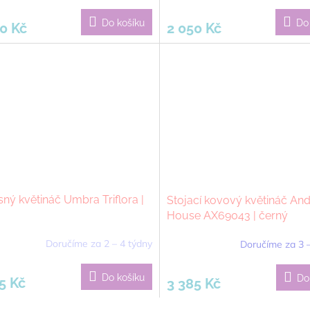
Do košíku
Do
0 Kč
2 050 Kč
ný květináč Umbra Triflora |
Stojací kovový květináč An
House AX69043 | černý
Doručíme za 2 – 4 týdny
Doručíme za 3 
Do košíku
Do
5 Kč
3 385 Kč