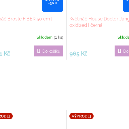
–30 %
náč Broste FIBER 50 cm |
Květináč House Doctor Jan
oxidized | černá
Skladem
(1 ks)
Skla
Do košíku
Do
1 Kč
965 Kč
RODEJ
VÝPRODEJ