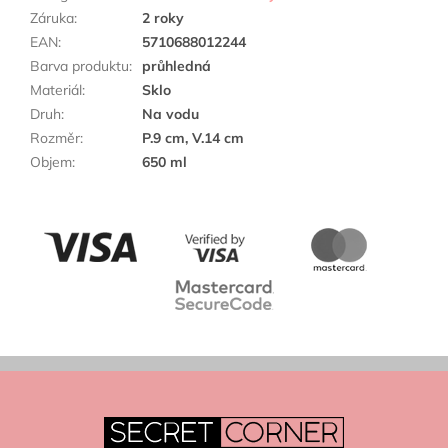
Záruka
:
2 roky
EAN
:
5710688012244
Barva produktu
:
průhledná
Materiál
:
Sklo
Druh
:
Na vodu
Rozměr
:
P.9 cm, V.14 cm
Objem
:
650 ml