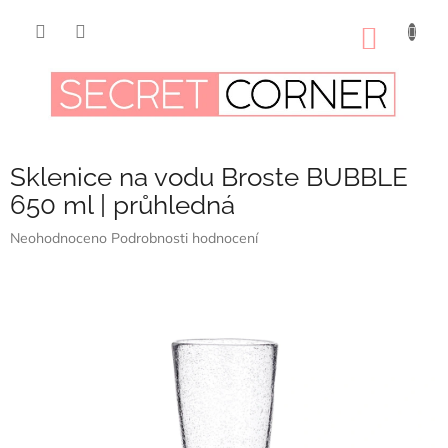
Přejít
na
NÁKUP
obsah
KOŠÍK
Sklenice na vodu Broste BUBBLE
650 ml | průhledná
Průměrné
Neohodnoceno
Podrobnosti hodnocení
hodnocení
produktu
je
0,0
z
5
hvězdiček.