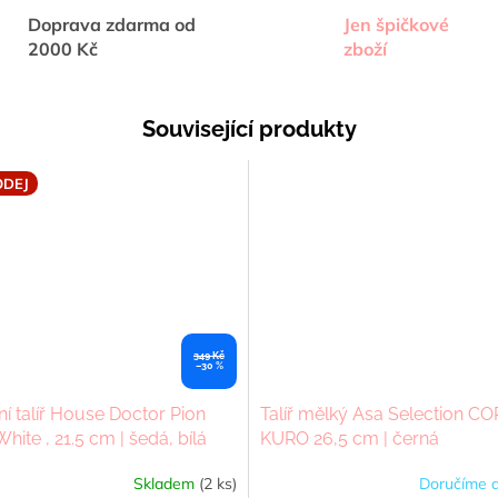
Doprava zdarma od
Jen špičkové
2000 Kč
zboží
Související produkty
DEJ
349 Kč
–30 %
ní talíř House Doctor Pion
Talíř mělký Asa Selection C
ite , 21.5 cm | šedá, bílá
KURO 26,5 cm | černá
Skladem
(2 ks)
Doručíme d