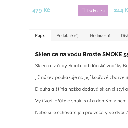
479 Kč
244 
Do košíku
Popis
Podobné (4)
Hodnocení
Dis
Sklenice na vodu Broste SMOKE 5
Sklenice z řady Smoke od dánské značky Br
Již název poukazuje na její kouřové zbarvení
Dlouhá a štíhlá nožka dodává sklenici styl a
Vy i Vaši přátelé spolu s ní a dobrým vínem 
Nebo si je schováte jen pro večery ve dvou?