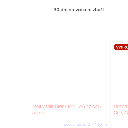
30 dní na vrácení zboží
VÝPRO
Mělký talíř Blomus PILAR 27 cm |
Dezert
agave
Grey/Wh
Doručíme za 2 – 4 týdny