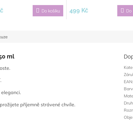
Kč
499 Kč
Do košíku
Do 
kuze
50 ml
Dop
Kate
oste.
Záru
.
EAN
Barv
 eleganci.
Mate
Dru
prožijete příjemně strávené chvíle.
Roz
Obj