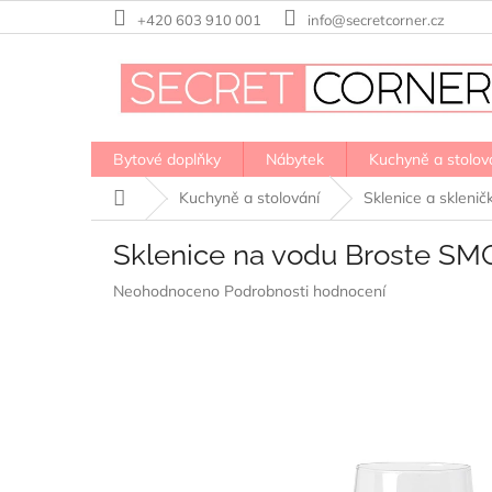
Přejít
+420 603 910 001
info@secretcorner.cz
na
obsah
Bytové doplňky
Nábytek
Kuchyně a stolov
Domů
Kuchyně a stolování
Sklenice a sklenič
Sklenice na vodu Broste SM
Průměrné
Neohodnoceno
Podrobnosti hodnocení
hodnocení
produktu
je
0,0
z
5
hvězdiček.