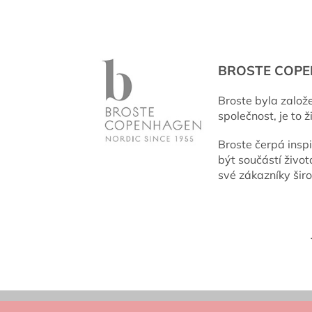
BROSTE COP
Broste byla založ
společnost, je to ži
Broste čerpá inspi
být součástí život
své zákazníky šir