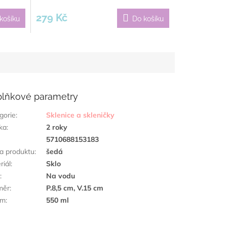
279 Kč
košíku
Do košíku
lňkové parametry
gorie
:
Sklenice a skleničky
ka
:
2 roky
:
5710688153183
a produktu
:
šedá
riál
:
Sklo
h
:
Na vodu
měr
:
P.8,5 cm, V.15 cm
em
:
550 ml