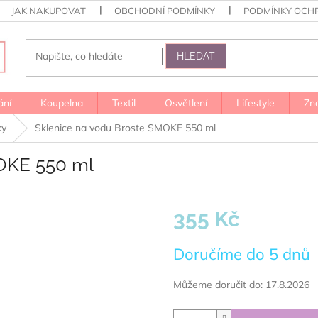
JAK NAKUPOVAT
OBCHODNÍ PODMÍNKY
PODMÍNKY OCH
HLEDAT
ání
Koupelna
Textil
Osvětlení
Lifestyle
Zn
ky
Sklenice na vodu Broste SMOKE 550 ml
OKE 550 ml
355 Kč
Měrná
Doručíme do 5 dnů
cena:
Můžeme doručit do:
17.8.2026