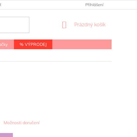
RANY OSOBNÍCH ÚDAJŮ
Přihlášení
NÁKUPNÍ
Prázdný košík
KOŠÍK
ačky
% VÝPRODEJ
Možnosti doručení