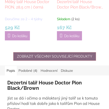
Mělký talíř House Doctor
Dezertní talíř House
PION, 28,5 cm | černá
Doctor Pion Black/Brown
, 16.5 cm | černá, hnědá
Doručíme za 2 – 4 týdny
Skladem
(2 ks)
529 Kč
167 Kč
Do košíku
Do košíku
ZOBRAZIT VŠECHNY SOUVISEJÍCÍ PRODUKTY
Popis
Podobné (4)
Hodnocení
Diskuze
Dezertní talíř House Doctor Pion
Black/Brown
Jíst se dá i očima a málokterý jiný talíř se k tomuto
přísloví hodí tak dobře jako k talířům Pion od House
Doctor .