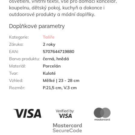
osvětlení, vnitřní textil, vše pro domácí kancelář,
koupelnu, dětský pokoj, kuchyň a dokonce i
outdoorové produkty a módní doplňky.
Doplňkové parametry
Kategorie
:
Talíře
Záruka
:
2 roky
EAN
:
5707644719880
Barva produktu
:
černá, hnědá
Materiál
:
Porcelán
Tvar
:
Kulaté
Vzhled
:
Mělké | 23 - 28 cm
Rozměr
:
P.21,5 cm, V.3 cm