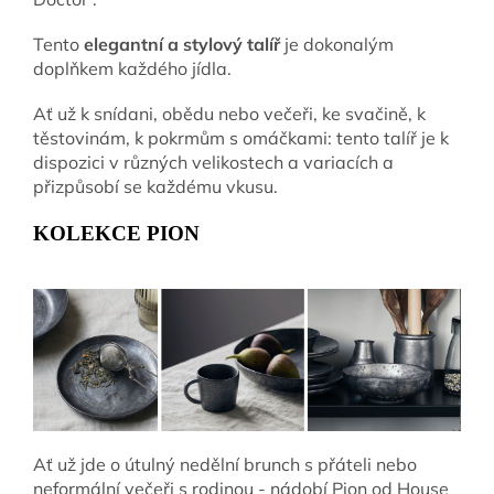
Tento
elegantní a stylový talíř
je dokonalým
doplňkem každého jídla.
Ať už k snídani, obědu nebo večeři, ke svačině, k
těstovinám, k pokrmům s omáčkami: tento talíř je k
dispozici v různých velikostech a variacích a
přizpůsobí se každému vkusu.
KOLEKCE PION
Ať už jde o útulný nedělní brunch s přáteli nebo
neformální večeři s rodinou - nádobí Pion od House