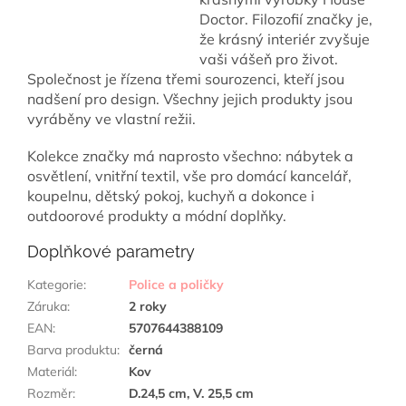
Doctor. Filozofií značky je,
že krásný interiér zvyšuje
vaši vášeň pro život.
Společnost je řízena třemi sourozenci, kteří jsou
nadšení pro design. Všechny jejich produkty jsou
vyráběny ve vlastní režii.
Kolekce značky má naprosto všechno: nábytek a
osvětlení, vnitřní textil, vše pro domácí kancelář,
koupelnu, dětský pokoj, kuchyň a dokonce i
outdoorové produkty a módní doplňky.
Doplňkové parametry
Kategorie
:
Police a poličky
Záruka
:
2 roky
EAN
:
5707644388109
Barva produktu
:
černá
Materiál
:
Kov
Rozměr
:
D.24,5 cm, V. 25,5 cm