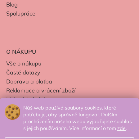
Blog
Spolupráce
O NÁKUPU
Vše o nákupu
Časté dotazy
Doprava a platba
Reklamace a vrácení zboží
Moje objednávky
Náš web používá soubory cookies, které
Obchodní podmínky
potřebuje, aby správně fungoval. Dalším
Zpracování os. údajů
procházením našeho webu vyjadřujete souhlas
s jejich používáním. Více informací o tom
zde
.