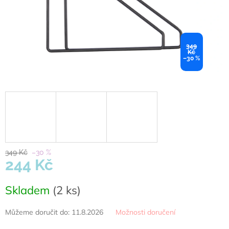
349
Kč
–30 %
349 Kč
–30 %
244 Kč
Měrná
Skladem
(2 ks)
cena:
Můžeme doručit do:
11.8.2026
Možnosti doručení