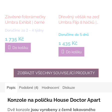
Závěsné fotorámečky
Dřevěný věšák na zeď
Umbra Exhibit | černé
Umbra Flip 8 háčků |
šedá, cín
Doručíme za 2 – 4 týdny
Průměrné
Doručíme do 5 dnů
hodnocení
1 735 Kč
produktu
1 435 Kč
je
Do košíku
5,0
Do košíku
z
5
hvězdiček.
ZOBRAZIT VŠECHNY SOUVISEJÍCÍ PRODUKTY
Popis
Podobné (4)
Hodnocení
Diskuze
Konzole na poličku House Doctor Apart
Dvě konzole
jsou vyrobeny z černě lakovaného