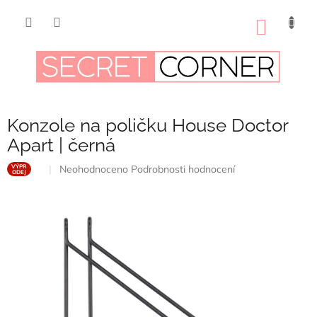
Přejít
na
NÁKUP
obsah
KOŠÍK
Konzole na poličku House Doctor
Apart | černá
Průměrné
Neohodnoceno
Podrobnosti hodnocení
VÝPR
ODEJ
hodnocení
produktu
je
0,0
z
5
hvězdiček.