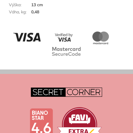
Výška
:
13 cm
Váha, kg
:
0,48