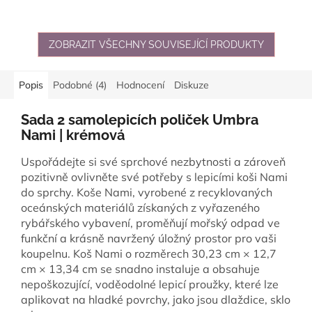
ZOBRAZIT VŠECHNY SOUVISEJÍCÍ PRODUKTY
Popis
Podobné (4)
Hodnocení
Diskuze
Sada 2 samolepicích poliček Umbra
Nami | krémová
Uspořádejte si své sprchové nezbytnosti a zároveň
pozitivně ovlivněte své potřeby s lepicími koši Nami
do sprchy. Koše Nami, vyrobené z recyklovaných
oceánských materiálů získaných z vyřazeného
rybářského vybavení, proměňují mořský odpad ve
funkční a krásně navržený úložný prostor pro vaši
koupelnu. Koš Nami o rozměrech 30,23 cm × 12,7
cm × 13,34 cm se snadno instaluje a obsahuje
nepoškozující, voděodolné lepicí proužky, které lze
aplikovat na hladké povrchy, jako jsou dlaždice, sklo