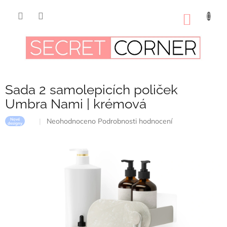
Přejít
na
NÁKUP
obsah
KOŠÍK
Sada 2 samolepicích poliček
Umbra Nami | krémová
Průměrné
Neohodnoceno
Podrobnosti hodnocení
Nové
designy
hodnocení
produktu
je
0,0
z
5
hvězdiček.