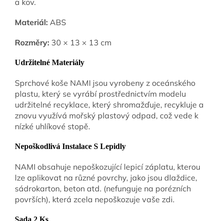
a kov.
Materiál:
ABS
Rozměry:
30 × 13 × 13 cm
Udržitelné Materiály
Sprchové koše NAMI jsou vyrobeny z oceánského
plastu, který se vyrábí prostřednictvím modelu
udržitelné recyklace, který shromažďuje, recykluje a
znovu využívá mořský plastový odpad, což vede k
nízké uhlíkové stopě.
Nepoškodlivá Instalace S Lepidly
NAMI obsahuje nepoškozující lepicí záplatu, kterou
lze aplikovat na různé povrchy, jako jsou dlaždice,
sádrokarton, beton atd. (nefunguje na porézních
površích), která zcela nepoškozuje vaše zdi.
Sada 2 Ks