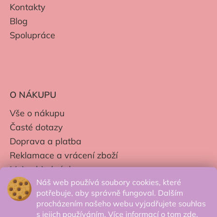
Kontakty
Blog
Spolupráce
O NÁKUPU
Vše o nákupu
Časté dotazy
Doprava a platba
Reklamace a vrácení zboží
Moje objednávky
Náš web používá soubory cookies, které
Obchodní podmínky
potřebuje, aby správně fungoval. Dalším
Zpracování os. údajů
procházením našeho webu vyjadřujete souhlas
s jejich používáním. Více informací o tom
zde
.