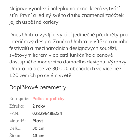
Nejprve vynalezli nálepku na okno, která vytváří
stín. První a jediný svého druhu znamenal začátek
jejich úspěšné kariéry.
Dnes Umbra vyvíjí a vyrábí jedinečné předměty pro
interiérový design. Značka Umbra je vítězem mnoha
festivalů a mezinárodních designových soutěží,
světovým lídrem v oblasti funkčního a cenově
dostupného moderního domácího designu.
Výrobky
Umbra najdete ve 30 000 obchodech ve více než
120 zemích po celém světě.
Doplňkové parametry
Kategorie
:
Police a poličky
Záruka
:
2 roky
EAN
:
028295485234
Materiál
:
Plast
Délka
:
30 cm
Šířka
:
13 cm