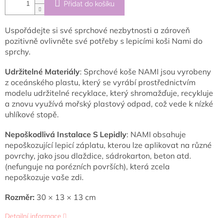
Přidat do košíku
Uspořádejte si své sprchové nezbytnosti a zároveň
pozitivně ovlivněte své potřeby s lepicími koši Nami do
sprchy.
Udržitelné Materiály
: Sprchové koše NAMI jsou vyrobeny
z oceánského plastu, který se vyrábí prostřednictvím
modelu udržitelné recyklace, který shromažďuje, recykluje
a znovu využívá mořský plastový odpad, což vede k nízké
uhlíkové stopě.
Nepoškodlivá Instalace S Lepidly
: NAMI obsahuje
nepoškozující lepicí záplatu, kterou lze aplikovat na různé
povrchy, jako jsou dlaždice, sádrokarton, beton atd.
(nefunguje na porézních površích), která zcela
nepoškozuje vaše zdi.
Rozměr:
30 × 13 × 13 cm
Detailní informace