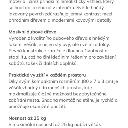
materiál, čímž přináší minimalistický vzhled, který
se hodí do jakéhokoliv interiéru. Světle hnědý
lakovaný povrch zdůrazňuje jemný kontrast mezi
přírodním dřevem a moderními kovovými detaily.
Masivní dubové dřevo
Vyroben z kvalitního dubového dřeva s hnědým
lakem, věšák je nejen stylový, ale i velmi odolný.
Pevná konstrukce zaručuje dlouhou životnost a
stabilitu, což ho činí ideálním řešením pro zavěšení
kabátů, tašek či dalších doplňků.
Praktické využití v každém prostoru
Díky svým kompaktním rozměrům (80 x 7 x 3 cm) je
věšák vhodný i do menších prostor, kde
maximalizuje úložné možnosti bez zbytečného
zabírání místa. Snadná montáž na stěnu je rychlá a
umožňuje okamžité použití.
Nosnost až 25 kg
S maximální nosností až 25 kg nabízí věšák