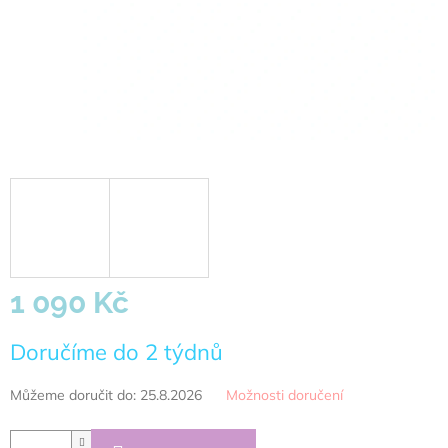
1 090 Kč
Měrná
Doručíme do 2 týdnů
cena:
Můžeme doručit do:
25.8.2026
Možnosti doručení