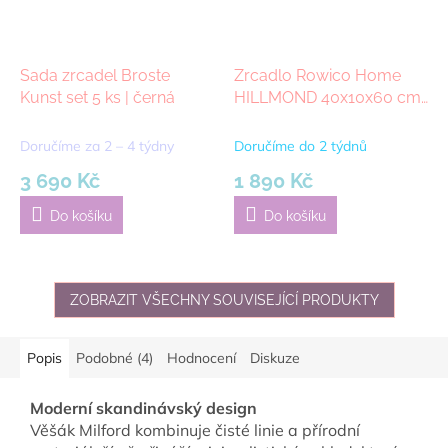
Sada zrcadel Broste
Zrcadlo Rowico Home
Kunst set 5 ks | černá
HILLMOND 40x10x60 cm
| Dubové
Doručíme za 2 – 4 týdny
Doručíme do 2 týdnů
3 690 Kč
1 890 Kč
Do košíku
Do košíku
ZOBRAZIT VŠECHNY SOUVISEJÍCÍ PRODUKTY
Popis
Podobné (4)
Hodnocení
Diskuze
Moderní skandinávský design
Věšák Milford kombinuje čisté linie a přírodní