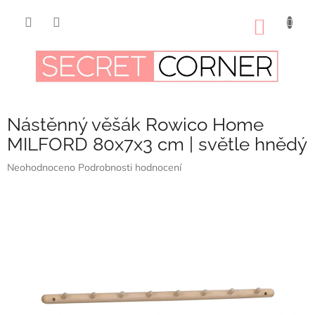
Přejít
na
NÁKUP
obsah
KOŠÍK
Nástěnný věšák Rowico Home
MILFORD 80x7x3 cm | světle hnědý
Průměrné
Neohodnoceno
Podrobnosti hodnocení
hodnocení
produktu
je
0,0
z
5
hvězdiček.