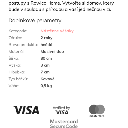
postupy s Rowico Home. Vytvořte si domov, který
bude v souladu s přírodou a vaší jedinečnou vizí.
Doplňkové parametry
Kategorie
:
Nástěnné věšáky
Záruka
:
2 roky
Barva produktu
:
hnědá
Materiál
:
Masivní dub
Šířka
:
80 cm
Výška
:
3 cm
Hloubka
:
7 cm
Typ háčků
:
Kovové
Váha
:
0,5 kg