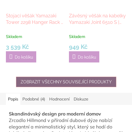
Stojací věšák Yamazaki
Závěsný věšák na kabelky
Tower 2298 Hanger Rack |
Yamazaki Joint 6510 S |
černý
bílý
Skladem
Skladem
3 539 Kč
949 Kč
Do košíku
Do košíku
ZOBRAZIT VŠECHNY SOUVISEJÍCÍ PRODUKTY
Popis
Podobné (4)
Hodnocení
Diskuze
Skandinávský design pro moderní domov
Zrcadlo Hillmond v přírodní dubové dýze nabízí
elegantní a minimalistický styl, který se hodí do