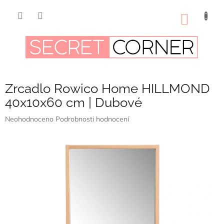
Přejít
na
NÁKUP
obsah
KOŠÍK
Zrcadlo Rowico Home HILLMOND
40x10x60 cm | Dubové
Průměrné
Neohodnoceno
Podrobnosti hodnocení
hodnocení
produktu
je
0,0
z
5
hvězdiček.