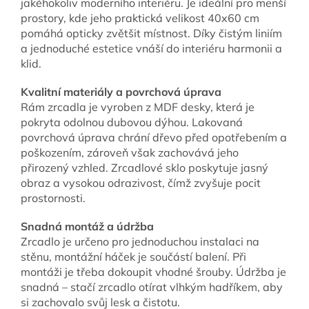
jakéhokoliv moderního interiéru. Je ideální pro menší
prostory, kde jeho praktická velikost 40x60 cm
pomáhá opticky zvětšit místnost. Díky čistým liniím
a jednoduché estetice vnáší do interiéru harmonii a
klid.
Kvalitní materiály a povrchová úprava
Rám zrcadla je vyroben z MDF desky, která je
pokryta odolnou dubovou dýhou. Lakovaná
povrchová úprava chrání dřevo před opotřebením a
poškozením, zároveň však zachovává jeho
přirozený vzhled. Zrcadlové sklo poskytuje jasný
obraz a vysokou odrazivost, čímž zvyšuje pocit
prostornosti.
Snadná montáž a údržba
Zrcadlo je určeno pro jednoduchou instalaci na
stěnu, montážní háček je součástí balení. Při
montáži je třeba dokoupit vhodné šrouby. Údržba je
snadná – stačí zrcadlo otírat vlhkým hadříkem, aby
si zachovalo svůj lesk a čistotu.