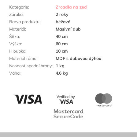
Kategorie
:
Zrcadla na zeď
Záruka
:
2 roky
Barva produktu
:
béžová
Materiál
:
Masivní dub
Šířka
:
40 cm
Výška
:
60 cm
Hloubka
:
10 cm
Materiál rámu
:
MDF s dubovou dýhou
Nosnost spodní hrany
:
1 kg
Váha
:
4,6 kg