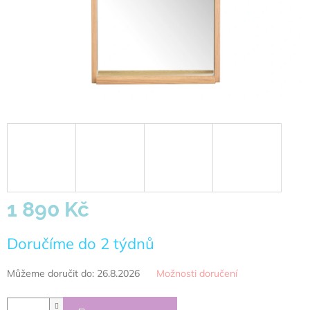
1 890 Kč
Měrná
Doručíme do 2 týdnů
cena:
Můžeme doručit do:
26.8.2026
Možnosti doručení