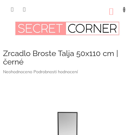
Přejít
na
NÁKUP
obsah
KOŠÍK
Zrcadlo Broste Talja 50x110 cm |
černé
Průměrné
Neohodnoceno
Podrobnosti hodnocení
hodnocení
produktu
je
0,0
z
5
hvězdiček.