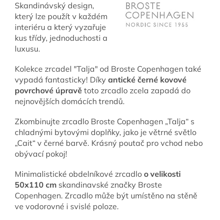
Skandinávský design,
který lze použít v každém
interiéru a který vyzařuje
kus třídy, jednoduchosti a
luxusu.
Kolekce zrcadel "Talja" od Broste Copenhagen také
vypadá fantasticky! Díky
antické černé kovové
povrchové úpravě
toto zrcadlo zcela zapadá do
nejnovějších domácích trendů.
Zkombinujte zrcadlo Broste Copenhagen „Talja“ s
chladnými bytovými doplňky, jako je větrné světlo
„Cait“ v černé barvě. Krásný poutač pro vchod nebo
obývací pokoj!
Minimalistické obdelníkové zrcadlo
o velikosti
50x110 cm
skandinavské značky Broste
Copenhagen. Zrcadlo může být umístěno na stěně
ve vodorovné i svislé poloze.