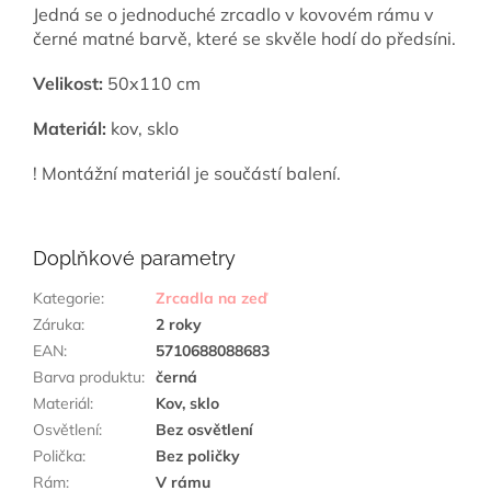
Jedná se o jednoduché zrcadlo v kovovém rámu v
černé matné barvě, které se skvěle hodí do předsíni.
Velikost:
50x110 cm
Materiál:
kov, sklo
! Montážní materiál je součástí balení.
Doplňkové parametry
Kategorie
:
Zrcadla na zeď
Záruka
:
2 roky
EAN
:
5710688088683
Barva produktu
:
černá
Materiál
:
Kov, sklo
Osvětlení
:
Bez osvětlení
Polička
:
Bez poličky
Rám
:
V rámu