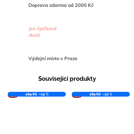
Doprava zdarma od 2000 Kč
Jen špičkové
zboží
Výdejní místo v Praze
Související produkty
VÝPR
264 Kč
–29 %
VÝPR
189 Kč
–30 %
ODEJ
ODEJ