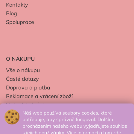
Kontakty
Blog
Spolupráce
O NÁKUPU
Vše o nákupu
Časté dotazy
Doprava a platba
Reklamace a vrácení zboží
Moje objednávky
Náš web používá soubory cookies, které
Obchodní podmínky
potřebuje, aby správně fungoval. Dalším
Zpracování os. údajů
procházením našeho webu vyjadřujete souhlas
s jejich používáním. Více informací o tom
zde
.