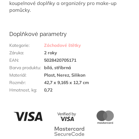
koupelnové doplňky a organizéry pro make-up
pomůcky.
Doplňkové parametry
Kategorie
:
Záchodové štětky
Záruka
:
2 roky
EAN
:
5028420705171
Barva produktu
:
bílá, stříbrná
Materiál
:
Plast, Nerez, Silikon
Rozměr
:
42,7 x 9,165 x 12,7 cm
Hmotnost, kg
:
0,72