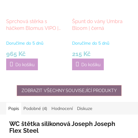
Sprchová stěrka s
Špunt do vány Umbra
háčkem Blomus VIPO |
Bloom | černá
bílá
Doručíme do 5 dnů
Doručíme do 5 dnů
965 Kč
215 Kč
Do košíku
Do košíku
ZOBRAZIT VŠECHNY SOUVISEJÍCÍ PRODUKTY
Popis
Podobné (4)
Hodnocení
Diskuze
WC štětka silikonová Joseph Joseph
Flex Steel