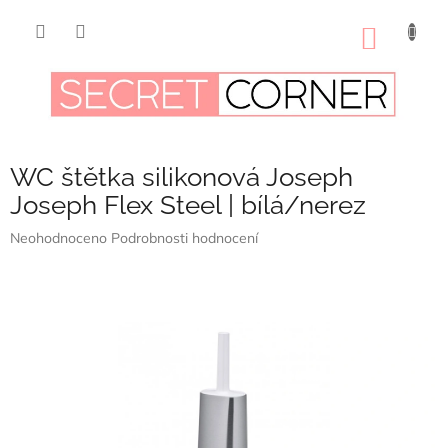
Přejít
na
NÁKUP
obsah
KOŠÍK
WC štětka silikonová Joseph
Joseph Flex Steel | bílá/nerez
Průměrné
Neohodnoceno
Podrobnosti hodnocení
hodnocení
produktu
je
0,0
z
5
hvězdiček.