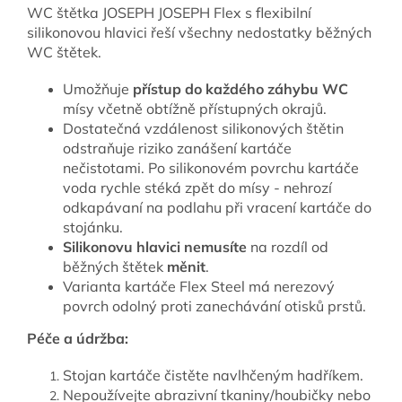
WC štětka JOSEPH JOSEPH Flex s flexibilní
silikonovou hlavici řeší všechny nedostatky běžných
WC štětek.
Umožňuje
přístup do každého záhybu WC
mísy včetně obtížně přístupných okrajů.
Dostatečná vzdálenost silikonových štětin
odstraňuje riziko zanášení kartáče
nečistotami.
Po silikonovém povrchu kartáče
voda rychle stéká zpět do mísy - nehrozí
odkapávaní na podlahu při vracení kartáče do
stojánku.
Silikonovu hlavici nemusíte
na rozdíl od
běžných štětek
měnit
.
Varianta kartáče Flex Steel má nerezový
povrch odolný proti zanechávání otisků prstů.
Péče a údržba:
Stojan kartáče čistěte navlhčeným hadříkem.
Nepoužívejte abrazivní tkaniny/houbičky nebo