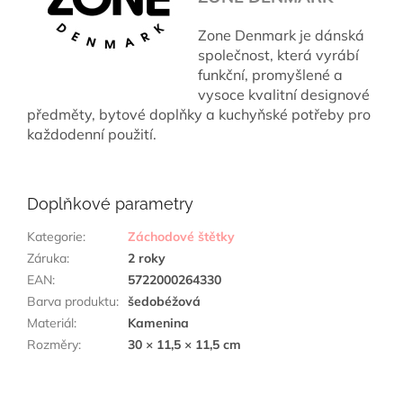
Zone Denmark je dánská
společnost, která vyrábí
funkční, promyšlené a
vysoce kvalitní designové
předměty, bytové doplňky a kuchyňské potřeby pro
každodenní použití.
Doplňkové parametry
Kategorie
:
Záchodové štětky
Záruka
:
2 roky
EAN
:
5722000264330
Barva produktu
:
šedobéžová
Materiál
:
Kamenina
Rozměry
:
30 × 11,5 × 11,5 cm