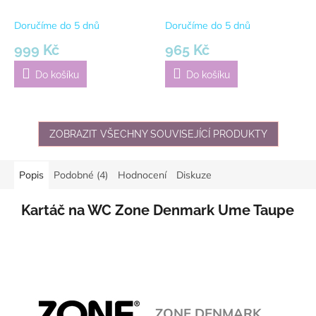
White | Bílý
bílá
Doručíme do 5 dnů
Doručíme do 5 dnů
999 Kč
965 Kč
Do košíku
Do košíku
ZOBRAZIT VŠECHNY SOUVISEJÍCÍ PRODUKTY
Popis
Podobné (4)
Hodnocení
Diskuze
Kartáč na WC Zone Denmark Ume Taupe
ZONE DENMARK