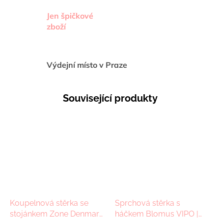
Jen špičkové
zboží
Výdejní místo v Praze
Související produkty
Koupelnová stěrka se
Sprchová stěrka s
stojánkem Zone Denmark
háčkem Blomus VIPO |