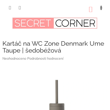
Přejít
na
NÁKUP
obsah
KOŠÍK
Kartáč na WC Zone Denmark Ume
Taupe | šedobéžová
Průměrné
Neohodnoceno
Podrobnosti hodnocení
hodnocení
produktu
je
0,0
z
5
hvězdiček.