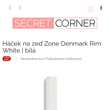
Přejít
na
NÁKUP
obsah
KOŠÍK
Háček na zeď Zone Denmark Rim
White | bílá
Průměrné
Neohodnoceno
Podrobnosti hodnocení
VÝPR
ODEJ
hodnocení
produktu
je
0,0
z
5
hvězdiček.