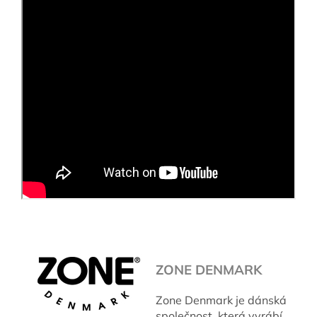
ZONE DENMARK
Zone Denmark je dánská
společnost, která vyrábí