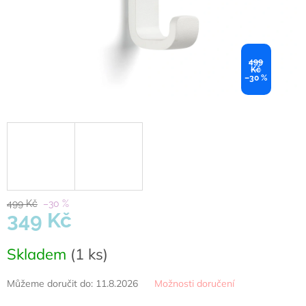
499
Kč
–30 %
499 Kč
–30 %
349 Kč
Měrná
Skladem
(1 ks)
cena:
Můžeme doručit do:
11.8.2026
Možnosti doručení