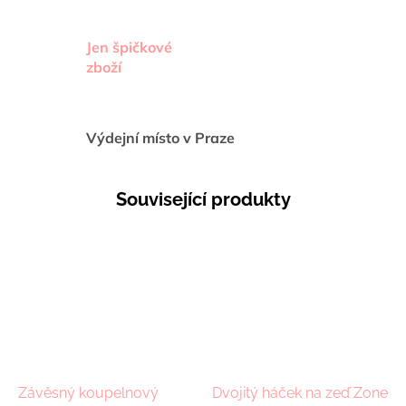
Jen špičkové
zboží
Výdejní místo v Praze
Související produkty
Závěsný koupelnový
Dvojitý háček na zeď Zone