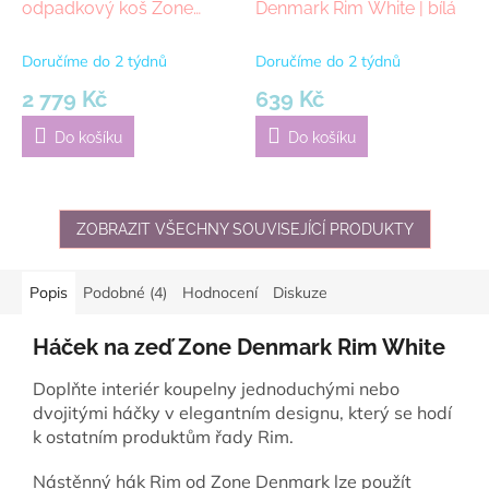
odpadkový koš Zone
Denmark Rim White | bílá
Denmark Rim White | bílá
Doručíme do 2 týdnů
Doručíme do 2 týdnů
2 779 Kč
639 Kč
Do košíku
Do košíku
ZOBRAZIT VŠECHNY SOUVISEJÍCÍ PRODUKTY
Popis
Podobné (4)
Hodnocení
Diskuze
Háček na zeď Zone Denmark Rim White
Doplňte interiér koupelny jednoduchými nebo
dvojitými háčky v elegantním designu, který se hodí
k ostatním produktům řady Rim.
Nástěnný hák Rim od Zone Denmark lze použít