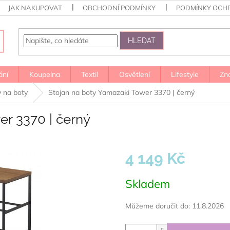
JAK NAKUPOVAT
OBCHODNÍ PODMÍNKY
PODMÍNKY OCH
HLEDAT
ání
Koupelna
Textil
Osvětlení
Lifestyle
Zn
y na boty
Stojan na boty Yamazaki Tower 3370 | černý
er 3370 | černý
4 149 Kč
Měrná
Skladem
cena:
Můžeme doručit do:
11.8.2026