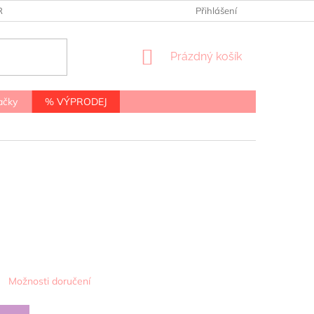
RANY OSOBNÍCH ÚDAJŮ
Přihlášení
NÁKUPNÍ
Prázdný košík
KOŠÍK
ačky
% VÝPRODEJ
Možnosti doručení