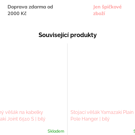
Doprava zdarma od
Jen špičkové
2000 Kč
zboží
Související produkty
ý věšák na kabelky
Stojací věšák Yamazaki Plain
i Joint 6510 S | bílý
Pole Hanger | bílý
Skladem