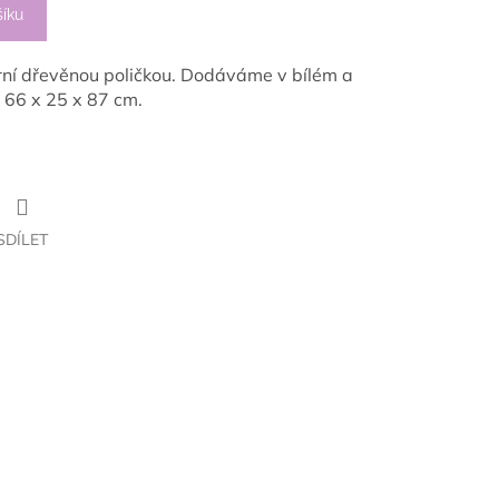
šíku
rní dřevěnou poličkou. Dodáváme v bílém a
 66 x 25 x 87 cm.
SDÍLET