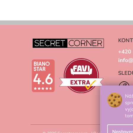
KONT
+420 
info@
SLED
Náš
spr
vyj
to
Nastaven