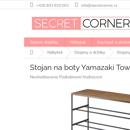
Přejít
+420 603 910 001
info@secretcorner.cz
na
obsah
Bytové doplňky
Nábytek
Kuchyně a stolov
Domů
Nábytek
Stojany a držáky
Stojan
Stojan na boty Yamazaki Tow
Průměrné
Neohodnoceno
Podrobnosti hodnocení
hodnocení
produktu
je
0,0
z
5
hvězdiček.