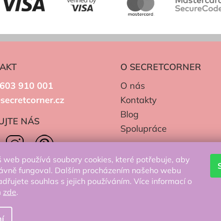
AKT
O SECRETCORNER
603 910 001
O nás
secretcorner.cz
Kontakty
Blog
UJTE NÁS
Spolupráce
 web používá soubory cookies, které potřebuje, aby
ávně fungoval. Dalším procházením našeho webu
adřujete souhlas s jejich používáním. Více informací o
m
zde
.
í