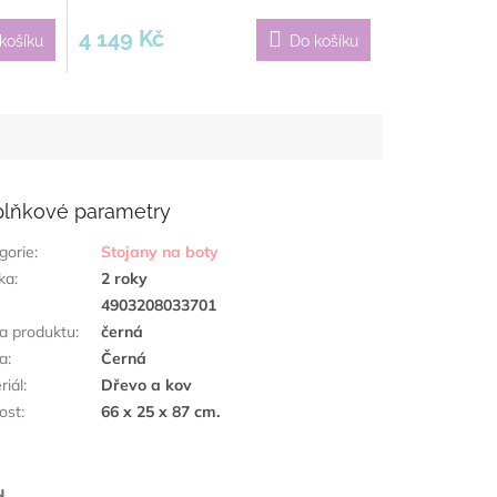
4 149 Kč
košíku
Do košíku
lňkové parametry
gorie
:
Stojany na boty
ka
:
2 roky
:
4903208033701
a produktu
:
černá
a
:
Černá
riál
:
Dřevo a kov
kost
:
66 x 25 x 87 cm.