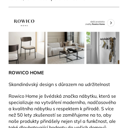
ROWICO HOME
Skandinávský design s důrazem na udržitelnost
Rowico Home je švédská značka nábytku, která se
specializuje na vytváření moderního, nadčasového
a kvalitního nábytku s respektem k přírodě. S více
než 50 lety zkušeností se zaměřujeme na to, aby
naše produkty přinášely nejen styl a funkčnost, ale
také dlouhotrvající hodnotu do vašich domovů.