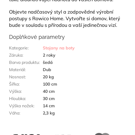
Objevte nadčasový styl a zodpovědné výrobní
postupy s Rowico Home. Vytvořte si domov, který
bude v souladu s přírodou a vaší jedinečnou vizí.
Doplňkové parametry
Kategorie
:
Stojany na boty
Záruka
:
2 roky
Barva produktu
:
šedá
Materiál
:
Dub
Nosnost
:
20 kg
Šířka
:
100 cm
Výška
:
40 cm
Hloubka
:
30 cm
Výška nožek
:
14 cm
Váha
:
2,3 kg