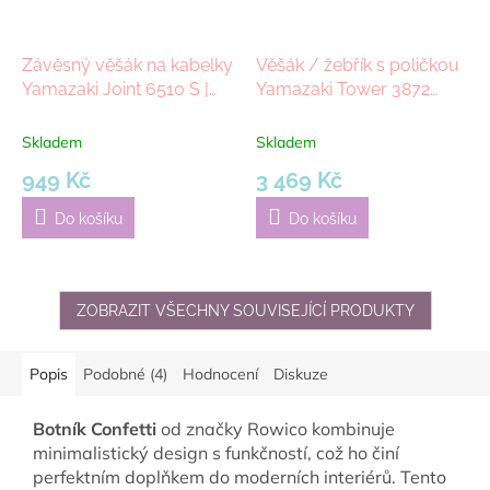
Závěsný věšák na kabelky
Věšák / žebřík s poličkou
Yamazaki Joint 6510 S |
Yamazaki Tower 3872
bílý
Ladder široký | černý
Skladem
Skladem
949 Kč
3 469 Kč
Do košíku
Do košíku
ZOBRAZIT VŠECHNY SOUVISEJÍCÍ PRODUKTY
Popis
Podobné (4)
Hodnocení
Diskuze
Botník Confetti
od značky Rowico kombinuje
minimalistický design s funkčností, což ho činí
perfektním doplňkem do moderních interiérů. Tento