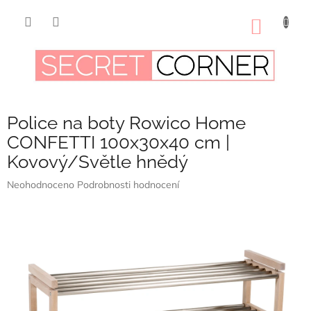
Přejít
na
NÁKUP
obsah
KOŠÍK
Police na boty Rowico Home
CONFETTI 100x30x40 cm |
Kovový/Světle hnědý
Průměrné
Neohodnoceno
Podrobnosti hodnocení
hodnocení
produktu
je
0,0
z
5
hvězdiček.