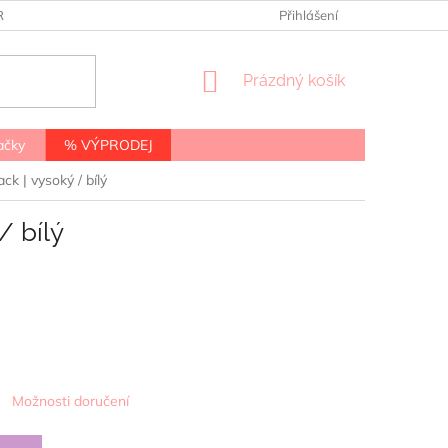
RANY OSOBNÍCH ÚDAJŮ
Přihlášení
NÁKUPNÍ
Prázdný košík
KOŠÍK
ačky
% VÝPRODEJ
k | vysoký / bílý
/ bílý
Možnosti doručení