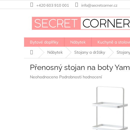
Přejít
+420 603 910 001
info@secretcorner.cz
na
obsah
Bytové doplňky
Nábytek
Kuchyně a stolov
Domů
Nábytek
Stojany a držáky
Stojan
Přenosný stojan na boty Yam
Průměrné
Neohodnoceno
Podrobnosti hodnocení
hodnocení
produktu
je
0,0
z
5
hvězdiček.