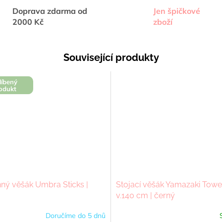
Doprava zdarma od
Jen špičkové
2000 Kč
zboží
Související produkty
líbený
odukt
ný věšák Umbra Sticks |
Stojací věšák Yamazaki Towe
v.140 cm | černý
Doručíme do 5 dnů
Průměrné