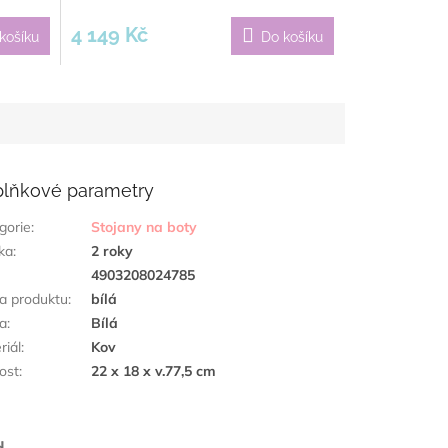
4 149 Kč
košíku
Do košíku
lňkové parametry
gorie
:
Stojany na boty
ka
:
2 roky
:
4903208024785
a produktu
:
bílá
a
:
Bílá
riál
:
Kov
kost
:
22 x 18 x v.77,5 cm