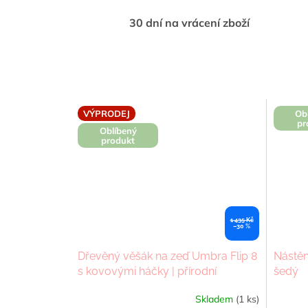
30 dní na vrácení zboží
VÝPRODEJ
Ob
pr
Oblíbený
produkt
1 435 Kč
–30 %
Dřevěný věšák na zeď Umbra Flip 8
Nástěn
s kovovými háčky | přírodní
šedý
Skladem
(1 ks)