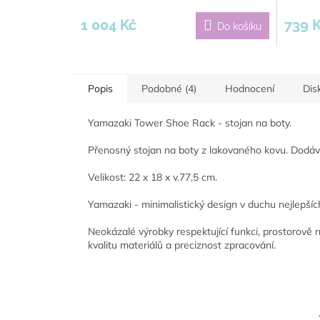
1 004 Kč
739 
Do košíku
Popis
Podobné (4)
Hodnocení
Dis
Yamazaki Tower Shoe Rack - stojan na boty.
Přenosný stojan na boty z lakovaného kovu. Dodá
Velikost: 22 x 18 x v.77,5 cm.
Yamazaki - minimalistický design v duchu nejlepšíc
Neokázalé výrobky respektující funkci, prostorově
kvalitu materiálů a preciznost zpracování.