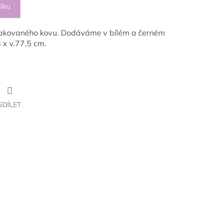
šíku
 lakovaného kovu. Dodáváme v bílém a černém
8 x v.77,5 cm.
SDÍLET