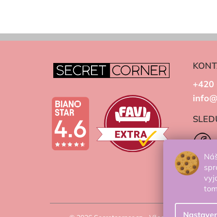
KONT
+420 
info@
SLED
Náš
spr
vyj
to
Nastaven