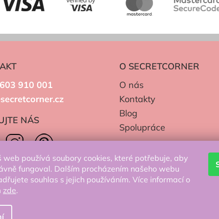
AKT
O SECRETCORNER
603 910 001
O nás
secretcorner.cz
Kontakty
Blog
UJTE NÁS
Spolupráce
 web používá soubory cookies, které potřebuje, aby
ávně fungoval. Dalším procházením našeho webu
adřujete souhlas s jejich používáním. Více informací o
m
zde
.
í