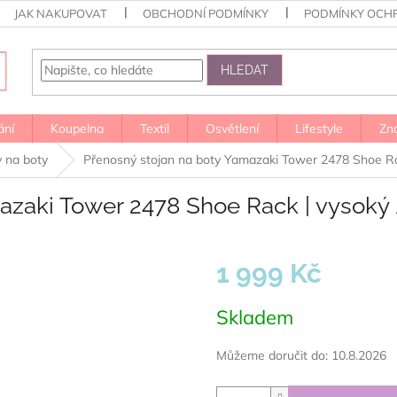
JAK NAKUPOVAT
OBCHODNÍ PODMÍNKY
PODMÍNKY OCH
HLEDAT
ání
Koupelna
Textil
Osvětlení
Lifestyle
Zn
y na boty
Přenosný stojan na boty Yamazaki Tower 2478 Shoe Rac
azaki Tower 2478 Shoe Rack | vysoký 
1 999 Kč
Měrná
Skladem
cena:
Můžeme doručit do:
10.8.2026