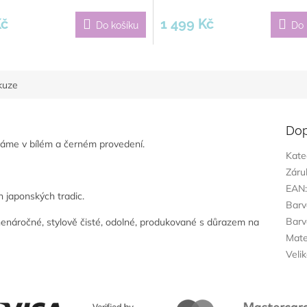
hodnocení
produktu
Kč
1 499 Kč
Do košíku
Do 
je
5,0
z
5
hvězdiček.
kuze
Dop
váme v bílém a černém provedení.
Kate
Záru
EAN
h japonských tradic.
Barv
Barv
 nenáročné, stylově čisté, odolné, produkované s důrazem na
Mate
Veli