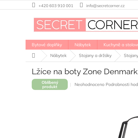
Přejít
+420 603 910 001
info@secretcorner.cz
na
obsah
Bytové doplňky
Nábytek
Kuchyně a stolov
Domů
Nábytek
Stojany a držáky
Stojan
Lžíce na boty Zone Denmark
Oblíbený
Průměrné
Neohodnoceno
Podrobnosti hod
produkt
hodnocení
produktu
je
0,0
z
5
hvězdiček.