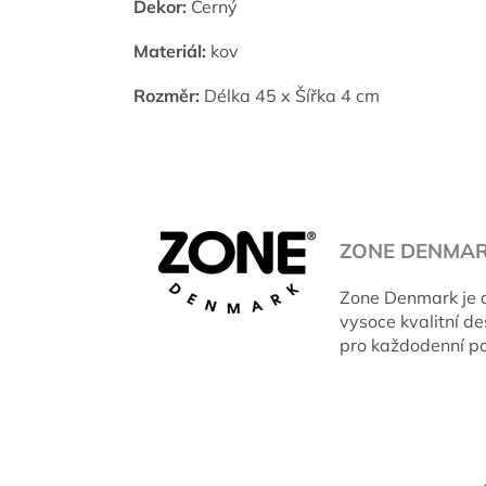
Dekor:
Černý
Materiál:
kov
Rozměr:
Délka 45 x Šířka 4 cm
ZONE DENMA
Zone Denmark je d
vysoce kvalitní d
pro každodenní po