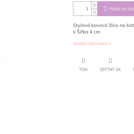
Přidat do ko
Stylová kovová lžíce na bo
x Šířka 4 cm
Detailní informace
TISK
ZEPTAT SE