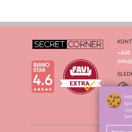
KONT
+420 
info@
SLED
Náš
spr
vyj
to