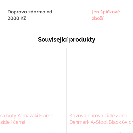
Doprava zdarma od
Jen špičkové
2000 Kč
zboží
Související produkty
 na boty Yamazaki Frame
Kovová barová židle Zone
side | černá
Denmark A-Stool Black 65 c
černá