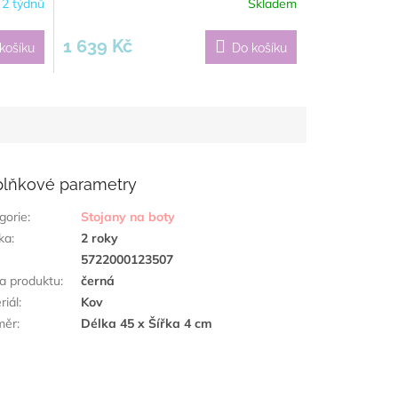
 2 týdnů
Skladem
1 639 Kč
košíku
Do košíku
lňkové parametry
gorie
:
Stojany na boty
ka
:
2 roky
:
5722000123507
a produktu
:
černá
riál
:
Kov
měr
:
Délka 45 x Šířka 4 cm