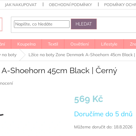
JAK NAKUPOVAT
OBCHODNÍ PODMÍNKY
PODMÍNKY OCH
HLEDAT
ání
Koupelna
Textil
Osvětlení
Lifestyle
Zn
y na boty
Lžíce na boty Zone Denmark A-Shoehorn 45cm Black |
 A-Shoehorn 45cm Black | Černý
nocení
569 Kč
Měrná
Doručíme do 5 dnů
cena:
Můžeme doručit do:
18.8.2026