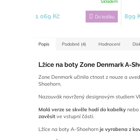
Skladem
1 069 Kč
899 
Do košíku
Popis
Podobné (4)
Hodnocení
Dis
Lžíce na boty Zone Denmark A-S
Zone Denmark učinila ctnost z nouze a uved
Shoehorn.
Nazouvák navržený designovým studiem 
Malá verze se skvěle hodí do kabelky
nebo 
zavěsit
ve vstupní části.
Lžíce na boty A-Shoehorn
je vyrobena z ko