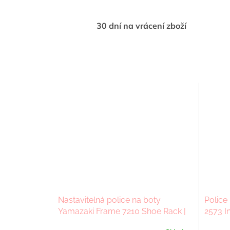
30 dní na vrácení zboží
Nastavitelná police na boty
Police
Yamazaki Frame 7210 Shoe Rack |
2573 In
černá