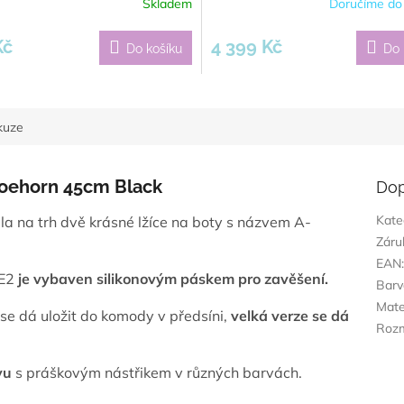
Skladem
Doručíme do
Kč
4 399 Kč
Do košíku
Do 
kuze
hoehorn 45cm Black
Dop
Kate
la na trh dvě krásné lžíce na boty s názvem A-
Záru
EAN
VE2
je vybaven silikonovým páskem pro zavěšení.
Barv
Mate
se dá uložit do komody v předsíni,
velká verze se dá
Roz
vu
s práškovým nástřikem v různých barvách.