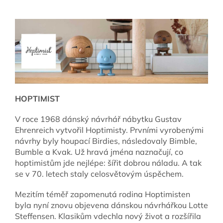
HOPTIMIST
V roce 1968 dánský návrhář nábytku Gustav
Ehrenreich vytvořil Hoptimisty. Prvními vyrobenými
návrhy byly houpací Birdies, následovaly Bimble,
Bumble a Kvak. Už hravá jména naznačují, co
hoptimistům jde nejlépe: šířit dobrou náladu. A tak
se v 70. letech staly celosvětovým úspěchem.
Mezitím téměř zapomenutá rodina Hoptimisten
byla nyní znovu objevena dánskou návrhářkou Lotte
Steffensen. Klasikům vdechla nový život a rozšířila