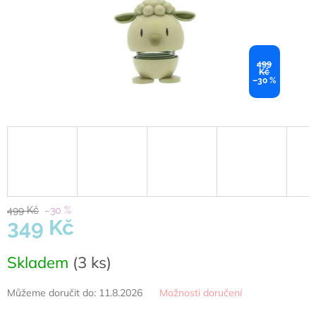
499
Kč
–30 %
499 Kč
–30 %
349 Kč
Měrná
Skladem
(3 ks)
cena:
Můžeme doručit do:
11.8.2026
Možnosti doručení