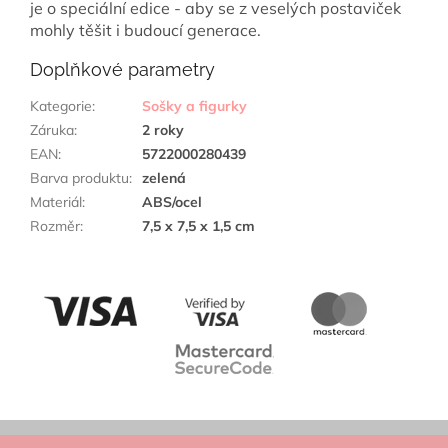
je o speciální edice - aby se z veselých postaviček
mohly těšit i budoucí generace.
Doplňkové parametry
Kategorie
:
Sošky a figurky
Záruka
:
2 roky
EAN
:
5722000280439
Barva produktu
:
zelená
Materiál
:
ABS/ocel
Rozměr
:
7,5 x 7,5 x 1,5 cm