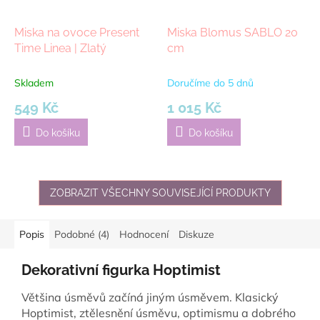
Miska na ovoce Present
Miska Blomus SABLO 20
Time Linea | Zlatý
cm
Skladem
Doručíme do 5 dnů
549 Kč
1 015 Kč
Do košíku
Do košíku
ZOBRAZIT VŠECHNY SOUVISEJÍCÍ PRODUKTY
Popis
Podobné (4)
Hodnocení
Diskuze
Dekorativní figurka Hoptimist
Většina úsměvů začíná jiným úsměvem. Klasický
Hoptimist, ztělesnění úsměvu, optimismu a dobrého