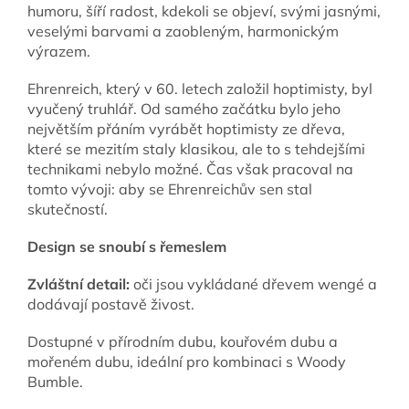
humoru, šíří radost, kdekoli se objeví, svými jasnými,
veselými barvami a zaobleným, harmonickým
výrazem.
Ehrenreich, který v 60. letech založil hoptimisty, byl
vyučený truhlář. Od samého začátku bylo jeho
největším přáním vyrábět hoptimisty ze dřeva,
které se mezitím staly klasikou, ale to s tehdejšími
technikami nebylo možné. Čas však pracoval na
tomto vývoji: aby se Ehrenreichův sen stal
skutečností.
Design se snoubí s řemeslem
Zvláštní detail:
oči jsou vykládané dřevem wengé a
dodávají postavě živost.
Dostupné v přírodním dubu, kouřovém dubu a
mořeném dubu, ideální pro kombinaci s Woody
Bumble.