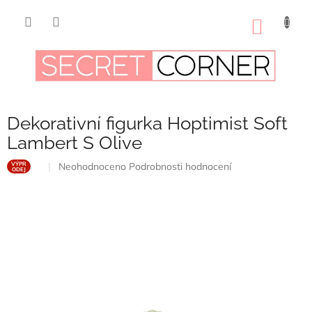
Přejít
na
NÁKUP
obsah
KOŠÍK
Dekorativní figurka Hoptimist Soft
Lambert S Olive
Průměrné
Neohodnoceno
Podrobnosti hodnocení
VÝPR
ODEJ
hodnocení
produktu
je
0,0
z
5
hvězdiček.