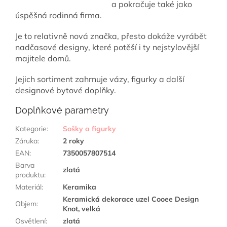
a pokračuje také jako
úspěšná rodinná firma.
Je to relativně nová značka, přesto dokáže vyrábět
nadčasové designy, které potěší i ty nejstylovější
majitele domů.
Jejich sortiment zahrnuje vázy, figurky a další
designové bytové doplňky.
Doplňkové parametry
Kategorie
:
Sošky a figurky
Záruka
:
2 roky
EAN
:
7350057807514
Barva
zlatá
produktu
:
Materiál
:
Keramika
Keramická dekorace uzel Cooee Design
Objem
:
Knot, velká
Osvětlení
:
zlatá