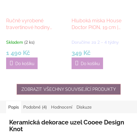
Ručně vyrobené
Hluboká miska House
travertinové hodiny
Doctor PION, 19 cm |
House Doctor Loko, 25
černý
cm | béžová
Skladem
(2 ks)
Doručíme za 2 – 4 týdny
1 490 Kč
349 Kč
Do košíku
Do košíku
ZOBRAZIT VŠECHNY SOUVISEJÍCÍ PRODUKTY
Popis
Podobné (4)
Hodnocení
Diskuze
Keramická dekorace uzel Cooee Design
Knot