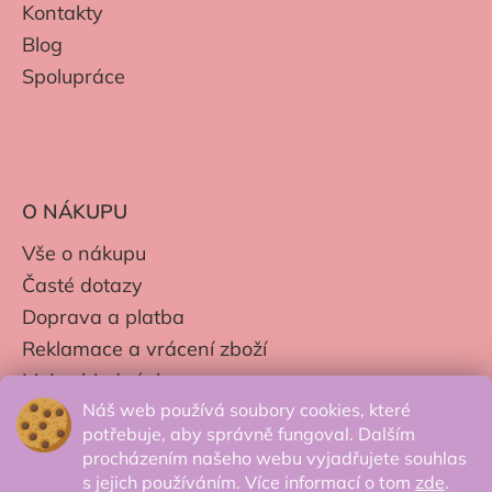
Kontakty
Blog
Spolupráce
O NÁKUPU
Vše o nákupu
Časté dotazy
Doprava a platba
Reklamace a vrácení zboží
Moje objednávky
Náš web používá soubory cookies, které
Obchodní podmínky
potřebuje, aby správně fungoval. Dalším
Zpracování os. údajů
procházením našeho webu vyjadřujete souhlas
s jejich používáním. Více informací o tom
zde
.