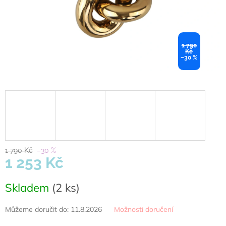
1 790
Kč
–30 %
1 790 Kč
–30 %
1 253 Kč
Měrná
Skladem
(2 ks)
cena:
Můžeme doručit do:
11.8.2026
Možnosti doručení