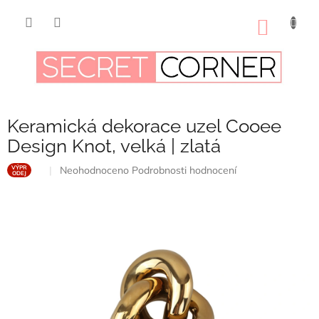
Přejít
na
NÁKUP
obsah
KOŠÍK
Keramická dekorace uzel Cooee
Design Knot, velká | zlatá
Průměrné
Neohodnoceno
Podrobnosti hodnocení
VÝPR
ODEJ
hodnocení
produktu
je
0,0
z
5
hvězdiček.