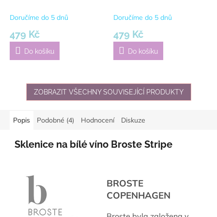
20 cm | krémová
20 cm | jantarová
Doručíme do 5 dnů
Doručíme do 5 dnů
479 Kč
479 Kč
Do košíku
Do košíku
ZOBRAZIT VŠECHNY SOUVISEJÍCÍ PRODUKTY
Popis
Podobné (4)
Hodnocení
Diskuze
Sklenice na bílé víno Broste Stripe
BROSTE
COPENHAGEN
Broste byla založena v