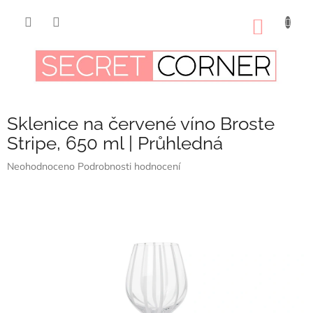
Přejít
na
NÁKUP
obsah
KOŠÍK
Sklenice na červené víno Broste
Stripe, 650 ml | Průhledná
Průměrné
Neohodnoceno
Podrobnosti hodnocení
hodnocení
produktu
je
0,0
z
5
hvězdiček.