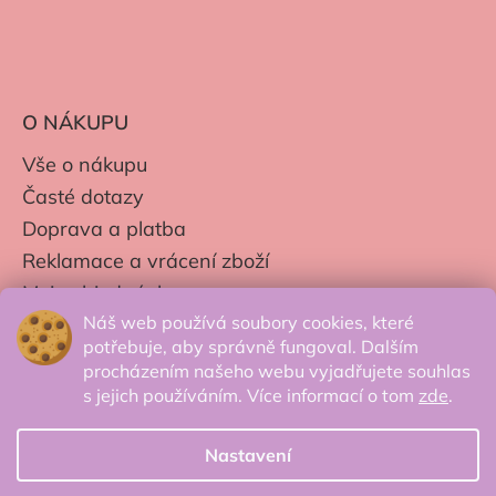
O NÁKUPU
Vše o nákupu
Časté dotazy
Doprava a platba
Reklamace a vrácení zboží
Moje objednávky
Náš web používá soubory cookies, které
Obchodní podmínky
potřebuje, aby správně fungoval. Dalším
Zpracování os. údajů
procházením našeho webu vyjadřujete souhlas
s jejich používáním. Více informací o tom
zde
.
Nastavení
© 2026 Secretcorner.cz - Všechna práva