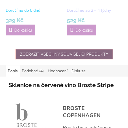
modrý
Doručíme do 5 dnů
Doručíme za 2 – 4 týdny
329 Kč
529 Kč
Do košíku
Do košíku
ZOBRAZIT VŠECHNY SOUVISEJÍCÍ PRODUKTY
Popis
Podobné (4)
Hodnocení
Diskuze
Sklenice na červené víno Broste Stripe
BROSTE
COPENHAGEN
Broste byla založena v