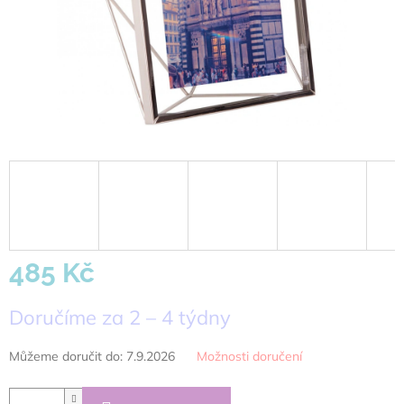
485 Kč
Měrná
Doručíme za 2 – 4 týdny
cena:
Můžeme doručit do:
7.9.2026
Možnosti doručení