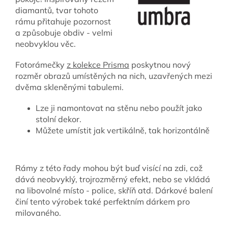
diamantů, tvar tohoto
rámu přitahuje pozornost
a způsobuje obdiv - velmi
neobvyklou věc.
Fotorámečky
z kolekce Prisma
poskytnou nový
rozměr obrazů umístěných na nich, uzavřených mezi
dvěma skleněnými tabulemi.
Lze ji namontovat na stěnu nebo použít jako
stolní dekor.
Můžete umístit jak vertikálně, tak horizontálně
Rámy z této řady mohou být buď visící na zdi, což
dává neobvyklý, trojrozměrný efekt, nebo se vkládá
na libovolné místo - police, skříň atd. Dárkové balení
činí tento výrobek také perfektním dárkem pro
milovaného.