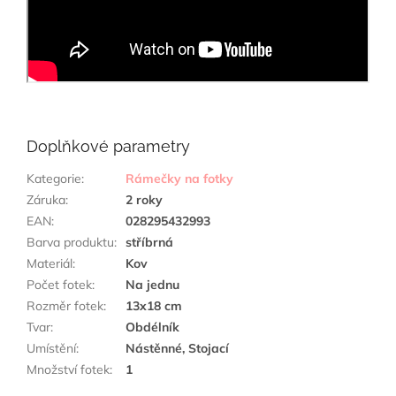
Doplňkové parametry
Kategorie
:
Rámečky na fotky
Záruka
:
2 roky
EAN
:
028295432993
Barva produktu
:
stříbrná
Materiál
:
Kov
Počet fotek
:
Na jednu
Rozměr fotek
:
13x18 cm
Tvar
:
Obdélník
Umístění
:
Nástěnné, Stojací
Množství fotek
:
1