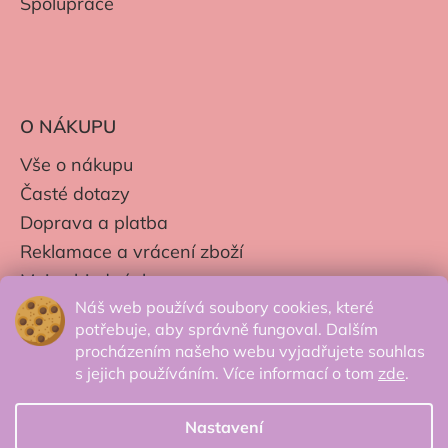
Spolupráce
O NÁKUPU
Vše o nákupu
Časté dotazy
Doprava a platba
Reklamace a vrácení zboží
Moje objednávky
Náš web používá soubory cookies, které
Obchodní podmínky
potřebuje, aby správně fungoval. Dalším
Zpracování os. údajů
procházením našeho webu vyjadřujete souhlas
s jejich používáním. Více informací o tom
zde
.
Nastavení