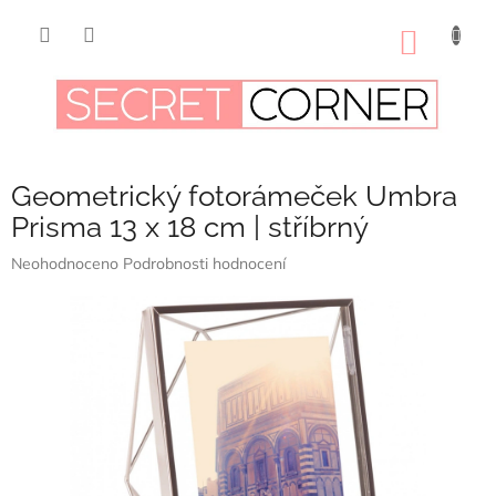
Přejít
na
NÁKUP
obsah
KOŠÍK
Geometrický fotorámeček Umbra
Prisma 13 x 18 cm | stříbrný
Průměrné
Neohodnoceno
Podrobnosti hodnocení
hodnocení
produktu
je
0,0
z
5
hvězdiček.