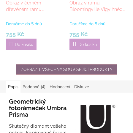
Obraz v černém
Obraz v rámu
dřevěném rámu
Bloomingville Vigy hnědý
Bloomingville Hadil
/ černý42x32 cm| hnědá
32x42cm| černá
Doručíme do 5 dnů
Doručíme do 5 dnů
755 Kč
755 Kč
Do košíku
Do košíku
ZOBRAZIT VŠECHNY SOUVISEJÍCÍ PRODUKTY
Popis
Podobné (4)
Hodnocení
Diskuze
Geometrický
fotorámeček Umbra
Prisma
Skutečný diamant vašeho
pokoje! Inspirovaný řezem