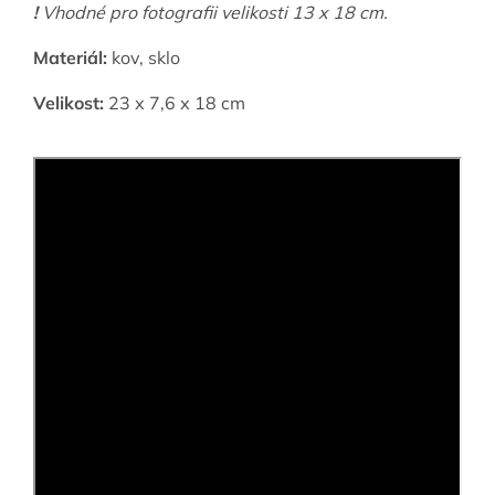
!
Vhodné pro fotografii velikosti 13 x 18 cm.
Materiál:
kov, sklo
Velikost:
23 х 7,6 х 18 cm