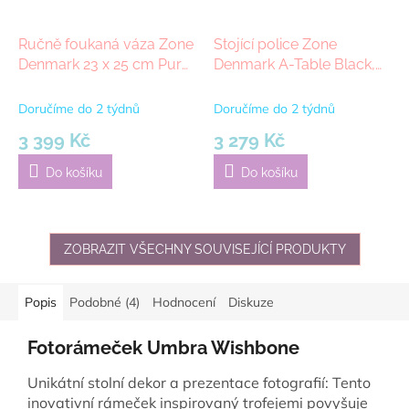
Ručně foukaná váza Zone
Stojící police Zone
Denmark 23 x 25 cm Pure
Denmark A-Table Black,
mlear | průhledná
58 cm | černá
Doručíme do 2 týdnů
Doručíme do 2 týdnů
3 399 Kč
3 279 Kč
Do košíku
Do košíku
ZOBRAZIT VŠECHNY SOUVISEJÍCÍ PRODUKTY
Popis
Podobné (4)
Hodnocení
Diskuze
Fotorámeček Umbra Wishbone
Unikátní stolní dekor a prezentace fotografií: Tento
inovativní rámeček inspirovaný trofejemi povyšuje