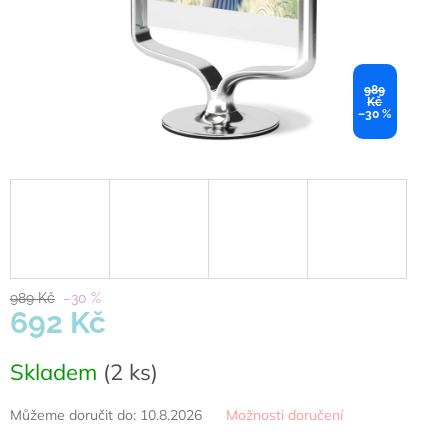
989
Kč
–30 %
989 Kč
–30 %
692 Kč
Měrná
Skladem
(2 ks)
cena:
Můžeme doručit do:
10.8.2026
Možnosti doručení