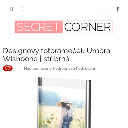
Přejít
na
NÁKUP
obsah
KOŠÍK
Designový fotorámeček Umbra
Wishbone | stříbrná
Průměrné
Neohodnoceno
Podrobnosti hodnocení
VÝPR
ODEJ
hodnocení
produktu
je
0,0
z
5
hvězdiček.