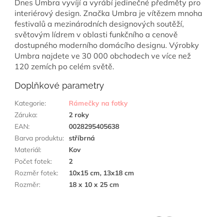
Dnes Umbra vyvíjí a vyrábí jedinečné předměty pro
interiérový design. Značka Umbra je vítězem mnoha
festivalů a mezinárodních designových soutěží,
světovým lídrem v oblasti funkčního a cenově
dostupného moderního domácího designu.
Výrobky
Umbra najdete ve 30 000 obchodech ve více než
120 zemích po celém světě.
Doplňkové parametry
Kategorie
:
Rámečky na fotky
Záruka
:
2 roky
EAN
:
0028295405638
Barva produktu
:
stříbrná
Materiál
:
Kov
Počet fotek
:
2
Rozměr fotek
:
10x15 cm, 13x18 cm
Rozměr
:
18 x 10 x 25 cm