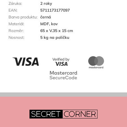
Záruka
:
2 roky
EAN
:
5711173177097
Barva produktu
:
černá
Materiál
:
MDF, kov
Rozměr
:
65 x V.35 x 15 cm
Nosnost
:
5 kg na poličku