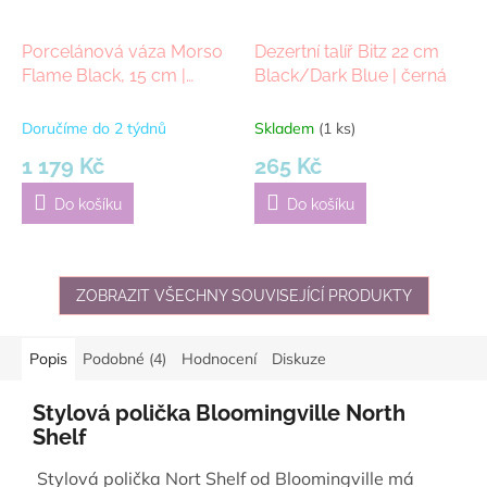
Porcelánová váza Morso
Dezertní talíř Bitz 22 cm
Flame Black, 15 cm |
Black/Dark Blue | černá
černá
Doručíme do 2 týdnů
Skladem
(1 ks)
1 179 Kč
265 Kč
Do košíku
Do košíku
ZOBRAZIT VŠECHNY SOUVISEJÍCÍ PRODUKTY
Popis
Podobné (4)
Hodnocení
Diskuze
Stylová polička Bloomingville North
Shelf
Stylová polička Nort Shelf od Bloomingville má