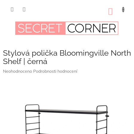
Přejít
na
NÁKUP
obsah
KOŠÍK
Stylová polička Bloomingville North
Shelf | černá
Průměrné
Neohodnoceno
Podrobnosti hodnocení
hodnocení
produktu
je
0,0
z
5
hvězdiček.