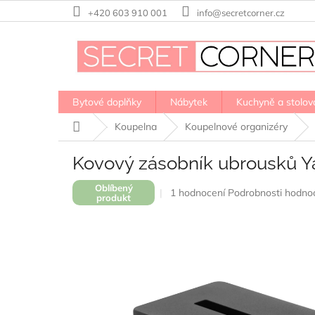
Přejít
+420 603 910 001
info@secretcorner.cz
na
obsah
Bytové doplňky
Nábytek
Kuchyně a stolov
Domů
Koupelna
Koupelnové organizéry
Kovový zásobník ubrousků Y
Oblíbený
Průměrné
1 hodnocení
Podrobnosti hodno
produkt
hodnocení
produktu
je
5,0
z
5
hvězdiček.