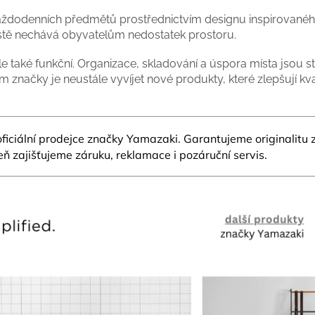
 každodenních předmětů prostřednictvím designu inspirované
stě nechává obyvatelům nedostatek prostoru.
le také funkční. Organizace, skladování a úspora místa jsou 
 značky je neustále vyvíjet nové produkty, které zlepšují kva
oficiální prodejce značky Yamazaki.
Garantujeme originalitu 
ň zajišťujeme záruku, reklamace i pozáruční servis.