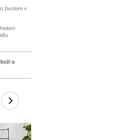
ho životem v
středem
litu
zboží a