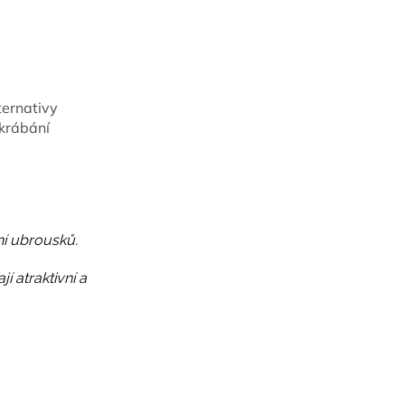
ternativy
krábání
í ubrousků.
jí atraktivní a