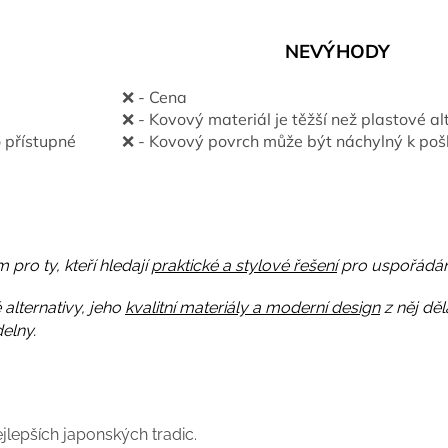
NEVÝHODY
❌ -
Cena
❌ -
Kovový materiál je těžší než plastové al
 přístupné
❌ -
Kovový povrch může být náchylný k poš
pro ty, kteří hledají
praktické a stylové řešení
pro uspořádán
 alternativy, jeho
kvalitní materiály a moderní design
z něj děla
elny.
jlepších japonských tradic.