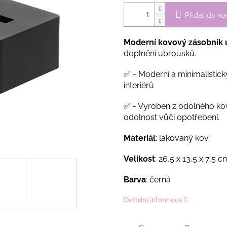
Přidat do ko
Moderní kovový zásobník
doplnění ubrousků.
✅ -
Moderní a minimalistick
interiérů
✅ - Vyroben z odolného kovu
odolnost vůči opotřebení.
Materiál
: lakovaný kov.
Velikost
: 26,5 x 13,5 x 7,5 c
Barva
: černá
Detailní informace