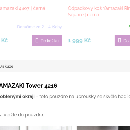
amazaki 4807 | černá
Odpadkový koš Yamazaki Rin
Square | černá
Doručíme za 2 – 4 týdny
 Kč
1 999 Kč
Do košíku
Do 
Diskuze
YAMAZAKI Tower 4216
aoblenými okraji
– toto pouzdro na ubrousky se skvěle hodí
a vložte do pouzdra.