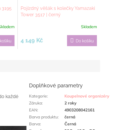
 3195
Pojízdný věšák s kolečky Yamazaki
Tower 3517 | černý
Skladem
Skladem
4 149 Kč
košíku
Do košíku
Doplňkové parametry
Kategorie
:
Koupelnové organizéry
 do každé
Záruka
:
2 roky
EAN
:
4903208042161
Barva produktu
:
černá
Barva
:
Černá