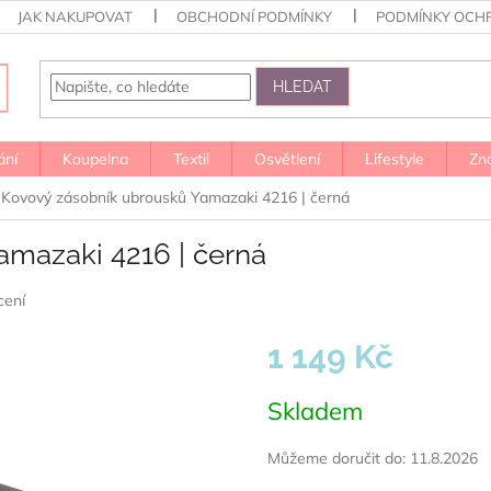
JAK NAKUPOVAT
OBCHODNÍ PODMÍNKY
PODMÍNKY OCH
HLEDAT
ání
Koupelna
Textil
Osvětlení
Lifestyle
Zn
Kovový zásobník ubrousků Yamazaki 4216 | černá
amazaki 4216 | černá
cení
1 149 Kč
Měrná
Skladem
cena:
Můžeme doručit do:
11.8.2026