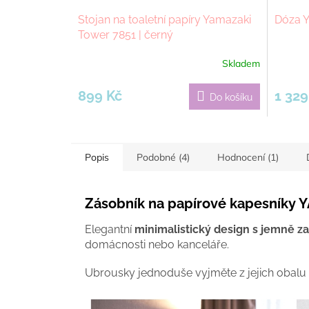
Stojan na toaletní papíry Yamazaki
Dóza Y
Tower 7851 | černý
Skladem
899 Kč
1 329
Do košíku
Popis
Podobné (4)
Hodnocení (1)
Zásobník na papírové kapesníky 
Elegantní
minimalistický design s jemně z
domácnosti nebo kanceláře.
Ubrousky jednoduše vyjměte z jejich obalu 