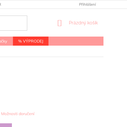
RANY OSOBNÍCH ÚDAJŮ
Přihlášení
NÁKUPNÍ
Prázdný košík
KOŠÍK
ačky
% VÝPRODEJ
Možnosti doručení