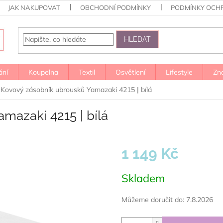
JAK NAKUPOVAT
OBCHODNÍ PODMÍNKY
PODMÍNKY OCH
HLEDAT
ání
Koupelna
Textil
Osvětlení
Lifestyle
Zn
Kovový zásobník ubrousků Yamazaki 4215 | bílá
mazaki 4215 | bílá
1 149 Kč
Měrná
Skladem
cena:
Můžeme doručit do:
7.8.2026