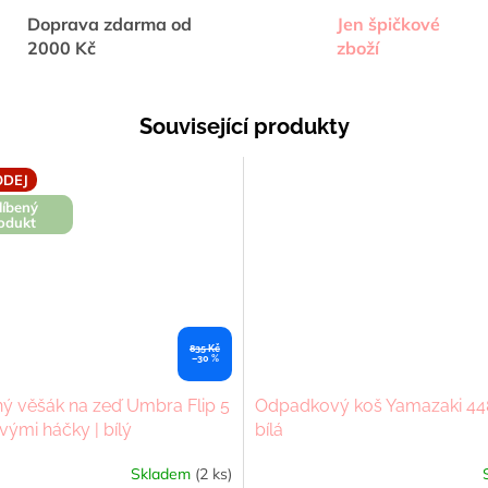
Doprava zdarma od
Jen špičkové
2000 Kč
zboží
Související produkty
DEJ
líbený
odukt
835 Kč
–30 %
ý věšák na zeď Umbra Flip 5
Odpadkový koš Yamazaki 448
vými háčky | bílý
bílá
Skladem
(2 ks)
né