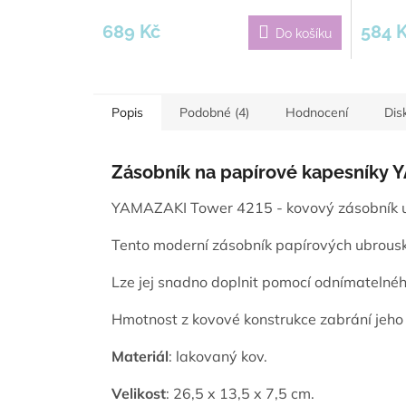
hodnocení
hodnoce
produktu
produkt
689 Kč
584 
Do košíku
je
je
5,0
5,0
z
z
5
5
hvězdiček.
hvězdič
Popis
Podobné (4)
Hodnocení
Dis
Zásobník na papírové kapesníky 
YAMAZAKI Tower 4215 - kovový zásobník 
Tento moderní zásobník papírových ubrousk
Lze jej snadno doplnit pomocí odnímatelnéh
Hmotnost z kovové konstrukce zabrání jeho 
Materiál
: lakovaný kov.
Velikost
: 26,5 x 13,5 x 7,5 cm.