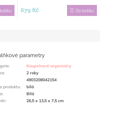
679 Kč
košíku
Do košíku
lňkové parametry
gorie
:
Koupelnové organizéry
ka
:
2 roky
:
4903208042154
a produktu
:
bílá
a
:
Bílá
měr
:
26,5 x 13,5 x 7,5 cm