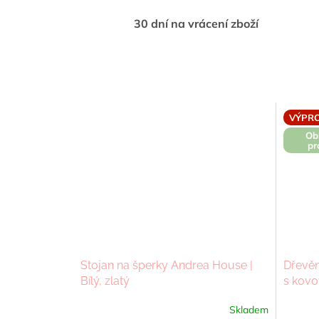
30 dní na vrácení zboží
VÝPRO
Ob
pr
Stojan na šperky Andrea House |
Dřevěn
Bílý, zlatý
s kovo
Skladem
Průměrné
Průměr