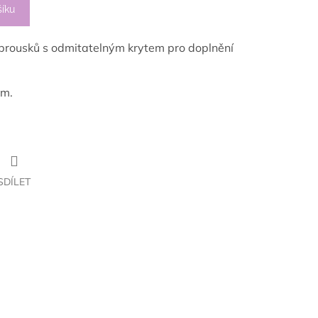
šíku
brousků s odmitatelným krytem pro doplnění
cm.
SDÍLET