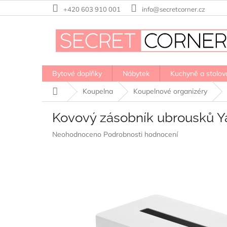
Přejít
+420 603 910 001
info@secretcorner.cz
na
obsah
Bytové doplňky
Nábytek
Kuchyně a stolov
Domů
Koupelna
Koupelnové organizéry
Kovový zásobník ubrousků Ya
Průměrné
Neohodnoceno
Podrobnosti hodnocení
hodnocení
produktu
je
0,0
z
5
hvězdiček.