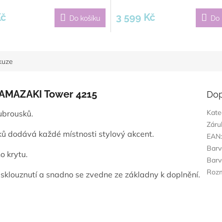
ní
u
Kč
3 599 Kč
Do košíku
Do 
ek.
kuze
YAMAZAKI Tower 4215
Dop
Kate
ubrousků.
Záru
ů dodává každé místnosti stylový akcent.
EAN
Barv
o krytu.
Barv
Roz
sklouznutí a snadno se zvedne ze základny k doplnění.