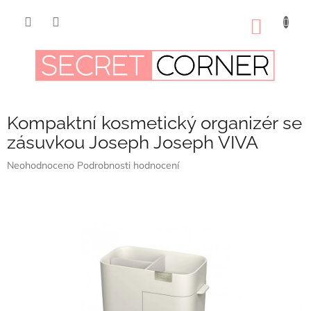
Přejít
na
NÁKUP
obsah
KOŠÍK
Kompaktní kosmetický organizér se
zásuvkou Joseph Joseph VIVA
Průměrné
Neohodnoceno
Podrobnosti hodnocení
hodnocení
produktu
je
0,0
z
5
hvězdiček.