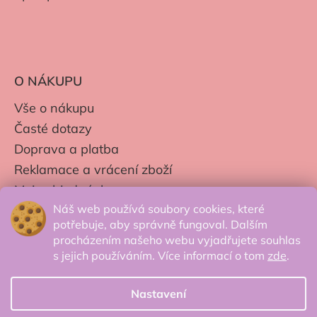
O NÁKUPU
Vše o nákupu
Časté dotazy
Doprava a platba
Reklamace a vrácení zboží
Moje objednávky
Náš web používá soubory cookies, které
Obchodní podmínky
potřebuje, aby správně fungoval. Dalším
Zpracování os. údajů
procházením našeho webu vyjadřujete souhlas
s jejich používáním. Více informací o tom
zde
.
Nastavení
© 2026 Secretcorner.cz - Všechna práva