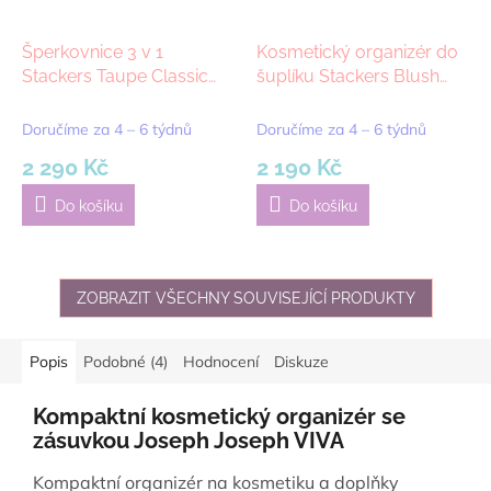
Šperkovnice 3 v 1
Kosmetický organizér do
Stackers Taupe Classic
šuplíku Stackers Blush
Set | šedobéžová
Makeup In-Drawer
Organiser | růžová
Doručíme za 4 – 6 týdnů
Doručíme za 4 – 6 týdnů
2 290 Kč
2 190 Kč
Do košíku
Do košíku
ZOBRAZIT VŠECHNY SOUVISEJÍCÍ PRODUKTY
Popis
Podobné (4)
Hodnocení
Diskuze
Kompaktní kosmetický organizér se
zásuvkou Joseph Joseph VIVA
Kompaktní organizér na kosmetiku a doplňky