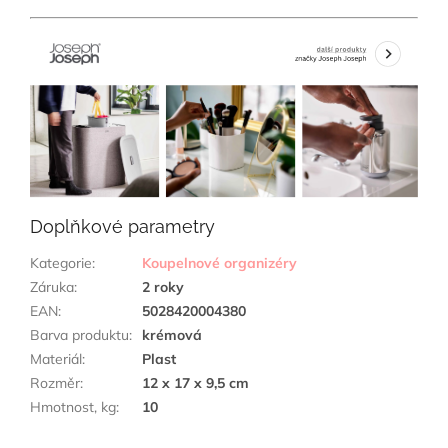
Doplňkové parametry
Kategorie
:
Koupelnové organizéry
Záruka
:
2 roky
EAN
:
5028420004380
Barva produktu
:
krémová
Materiál
:
Plast
Rozměr
:
12 x 17 x 9,5 cm
Hmotnost, kg
:
10