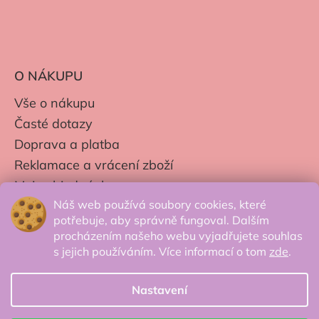
O NÁKUPU
Vše o nákupu
Časté dotazy
Doprava a platba
Reklamace a vrácení zboží
Moje objednávky
Náš web používá soubory cookies, které
Obchodní podmínky
potřebuje, aby správně fungoval. Dalším
Zpracování os. údajů
procházením našeho webu vyjadřujete souhlas
s jejich používáním. Více informací o tom
zde
.
Nastavení
© 2026 Secretcorner.cz - Všechna práva