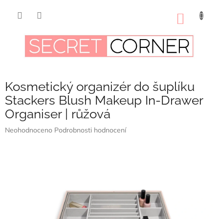
Přejít
na
NÁKUP
obsah
KOŠÍK
Kosmetický organizér do šuplíku
Stackers Blush Makeup In-Drawer
Organiser | růžová
Průměrné
Neohodnoceno
Podrobnosti hodnocení
hodnocení
produktu
je
0,0
z
5
hvězdiček.