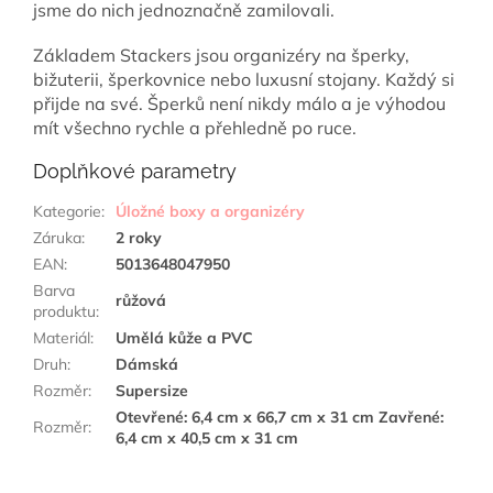
jsme do nich jednoznačně zamilovali.
Základem Stackers jsou organizéry na šperky,
bižuterii, šperkovnice nebo luxusní stojany. Každý si
přijde na své. Šperků není nikdy málo a je výhodou
mít všechno rychle a přehledně po ruce.
Doplňkové parametry
Kategorie
:
Úložné boxy a organizéry
Záruka
:
2 roky
EAN
:
5013648047950
Barva
růžová
produktu
:
Materiál
:
Umělá kůže a PVC
Druh
:
Dámská
Rozměr
:
Supersize
Otevřené: 6,4 cm x 66,7 cm x 31 cm Zavřené:
Rozměr
:
6,4 cm x 40,5 cm x 31 cm