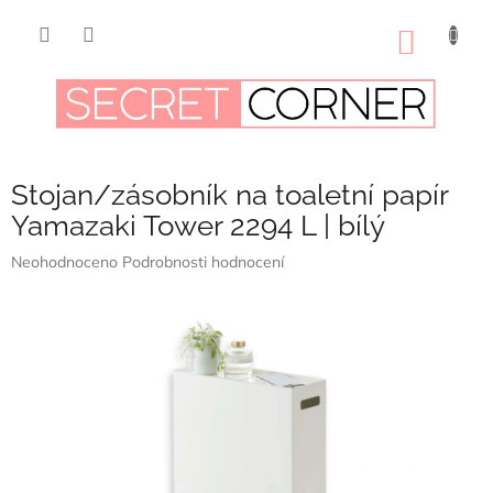
Přejít
na
NÁKUP
obsah
KOŠÍK
Stojan/zásobník na toaletní papír
Yamazaki Tower 2294 L | bílý
Průměrné
Neohodnoceno
Podrobnosti hodnocení
hodnocení
produktu
je
0,0
z
5
hvězdiček.