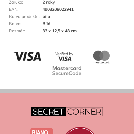
Záruka
:
2 roky
EAN
:
4903208022941
Barva produktu
:
bílá
Barva
:
Bílá
Rozměr
:
33 x 12,5 x 48 cm