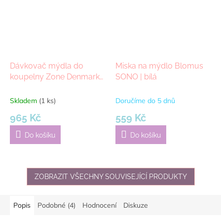
Dávkovač mýdla do
Miska na mýdlo Blomus
koupelny Zone Denmark
SONO | bílá
Rim White | bílá
Skladem
(1 ks)
Doručíme do 5 dnů
965 Kč
559 Kč
Do košíku
Do košíku
ZOBRAZIT VŠECHNY SOUVISEJÍCÍ PRODUKTY
Popis
Podobné (4)
Hodnocení
Diskuze