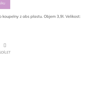
šíku
 koupelny z abs plastu. Objem 3,9l.
V
elikost:
SDÍLET