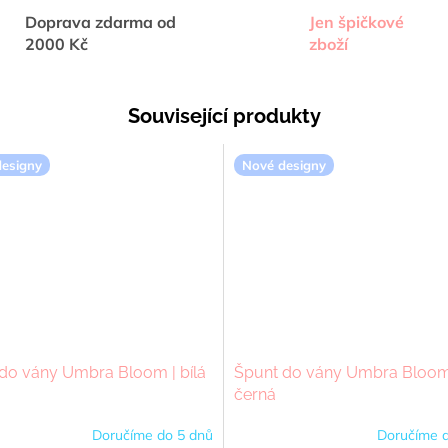
Doprava zdarma od
Jen špičkové
2000 Kč
zboží
Související produkty
esigny
Nové designy
do vány Umbra Bloom | bílá
Špunt do vány Umbra Bloom
černá
Doručíme do 5 dnů
Doručíme d