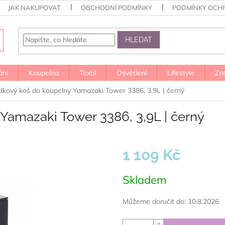
JAK NAKUPOVAT
OBCHODNÍ PODMÍNKY
PODMÍNKY OCH
HLEDAT
ání
Koupelna
Textil
Osvětlení
Lifestyle
Zn
kový koš do koupelny Yamazaki Tower 3386, 3,9L | černý
amazaki Tower 3386, 3,9L | černý
1 109 Kč
Měrná
Skladem
cena:
Můžeme doručit do:
10.8.2026