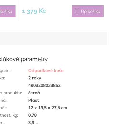
1 379 Kč
košíku
Do košíku
lňkové parametry
gorie
:
Odpadkové koše
ka
:
2 roky
:
4903208033862
a produktu
:
černá
riál
:
Plast
měr
:
12 x 19,5 x 27,5 cm
nost, kg
:
0,78
em
:
3,9 L