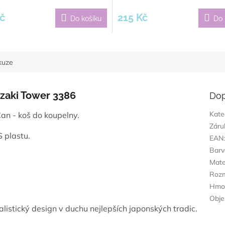
č
215 Kč
Do košíku
Do 
kuze
zaki Tower 3386
Dop
Kate
n - koš do koupelny.
Záru
 plastu.
EAN
Barv
Mate
Roz
Hmot
Obj
listický design v duchu nejlepších japonských tradic.