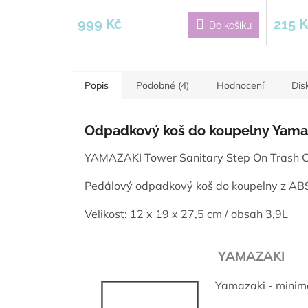
999 Kč
215 K
Do košíku
Popis
Podobné (4)
Hodnocení
Dis
Odpadkový koš do koupelny Yama
YAMAZAKI Tower Sanitary Step On Trash Ca
Pedálový odpadkový koš do koupelny z ABS
V
elikost: 12 x 19 x 27,5 cm / obsah 3,9L
YAMAZAKI
Yamazaki - minima