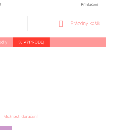
RANY OSOBNÍCH ÚDAJŮ
Přihlášení
NÁKUPNÍ
Prázdný košík
KOŠÍK
ačky
% VÝPRODEJ
Možnosti doručení