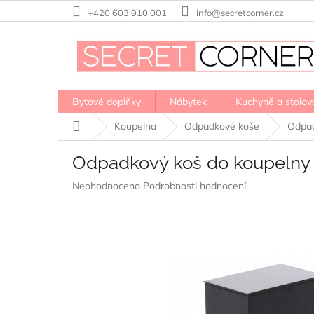
Přejít
+420 603 910 001
info@secretcorner.cz
na
obsah
Bytové doplňky
Nábytek
Kuchyně a stolov
Domů
Koupelna
Odpadkové koše
Odpad
Odpadkový koš do koupelny Y
Průměrné
Neohodnoceno
Podrobnosti hodnocení
hodnocení
produktu
je
0,0
z
5
hvězdiček.