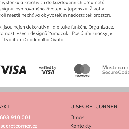
myšlenku a kreativitu do každodenních předmětů
esignu inspirovaného životem v Japonsku. Život v
koli městě nechává obyvatelům nedostatek prostoru.
jsou nejen dekorativní, ale také funkční. Organizace,
zornosti všech designů Yamazaki. Posláním značky je
jí kvalitu každodenního života.
AKT
O SECRETCORNER
603 910 001
O nás
secretcorner.cz
Kontakty