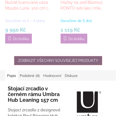
Ručně tvarovaná váza
Háčky na zeď Blomus
Muubs Luna, 100 cm |
PONTO set/4ks | mix
černá
barev
Doručíme za 2 – 4 týdny
Doručíme do 5 dnů
9 950 Kč
1 119 Kč
Do košíku
Do košíku
ZOBRAZIT VŠECHNY SOUVISEJÍCÍ PRODUKTY
Popis
Podobné (4)
Hodnocení
Diskuze
Stojací zrcadlo v
černém rámu Umbra
Hub Leaning 157 cm
Stojací zrcadlo z designové
kolekce Paul Rowana Hub