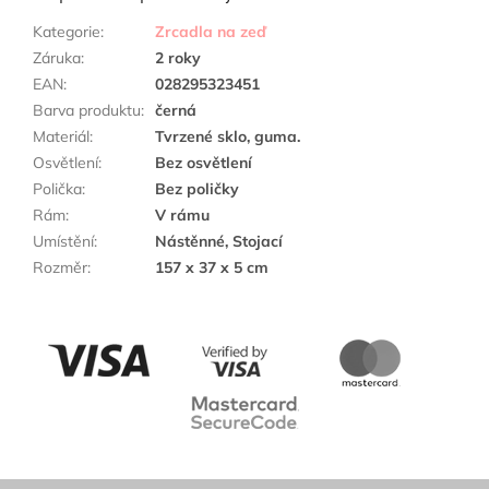
Kategorie
:
Zrcadla na zeď
Záruka
:
2 roky
EAN
:
028295323451
Barva produktu
:
černá
Materiál
:
Tvrzené sklo, guma.
Osvětlení
:
Bez osvětlení
Polička
:
Bez poličky
Rám
:
V rámu
Umístění
:
Nástěnné, Stojací
Rozměr
:
157 x 37 x 5 cm