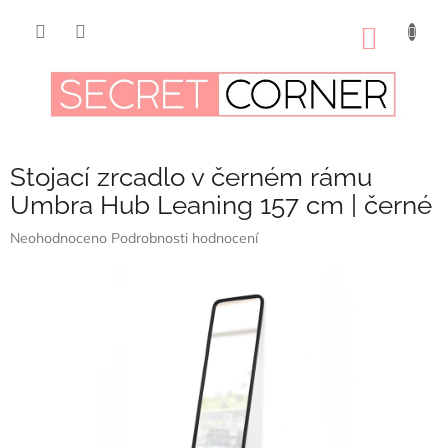
Přejít
na
NÁKUP
obsah
KOŠÍK
Stojací zrcadlo v černém rámu
Umbra Hub Leaning 157 cm | černé
Průměrné
Neohodnoceno
Podrobnosti hodnocení
hodnocení
produktu
je
0,0
z
5
hvězdiček.