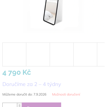
4 790 Kč
Měrná
Doručíme za 2 – 4 týdny
cena:
Můžeme doručit do:
7.9.2026
Možnosti doručení