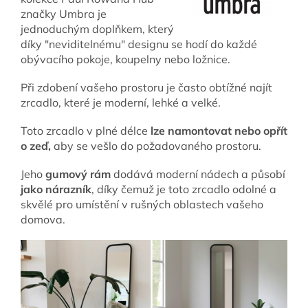
značky Umbra je
jednoduchým doplňkem, který
díky "neviditelnému" designu se hodí do každé
obývacího pokoje, koupelny nebo ložnice.
Při zdobení vašeho prostoru je často obtížné najít
zrcadlo, které je moderní, lehké a velké.
Toto zrcadlo v plné délce
lze namontovat nebo opřít
o zeď,
aby se vešlo do požadovaného prostoru.
Jeho
gumový rám
dodává moderní nádech a působí
jako nárazník
, díky čemuž je toto zrcadlo odolné a
skvělé pro umístění v rušných oblastech vašeho
domova.