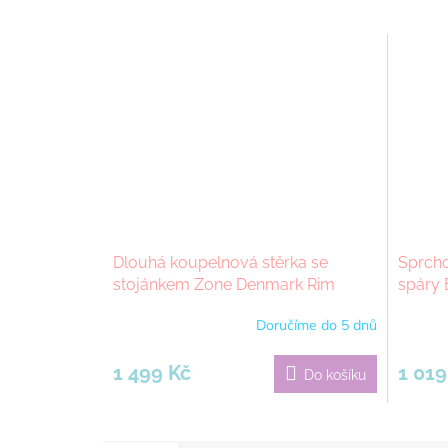
Dlouhá koupelnová stěrka se
Sprcho
stojánkem Zone Denmark Rim
spáry
Black | černá
Doručíme do 5 dnů
1 499 Kč
1 019
Do košíku