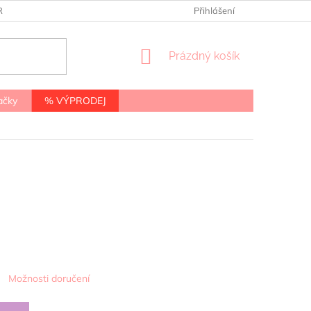
RANY OSOBNÍCH ÚDAJŮ
Přihlášení
NÁKUPNÍ
Prázdný košík
KOŠÍK
ačky
% VÝPRODEJ
Možnosti doručení