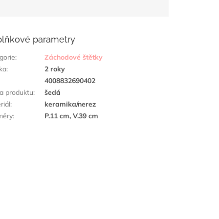
lňkové parametry
gorie
:
Záchodové štětky
ka
:
2 roky
:
4008832690402
a produktu
:
šedá
riál
:
keramika/nerez
měry
:
P.11 cm, V.39 cm