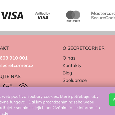
AKT
O SECRETCORNER
603 910 001
O nás
secretcorner.cz
Kontakty
Blog
UJTE NÁS
Spolupráce
 web používá soubory cookies, které potřebuje, aby
ávně fungoval. Dalším procházením našeho webu
adřujete souhlas s jejich používáním. Více informací o
m
zde
.