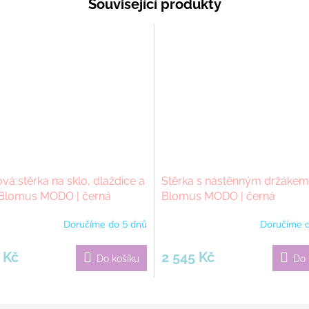
Související produkty
vá stěrka na sklo, dlaždice a
Stěrka s nástěnným držákem
 Blomus MODO | černá
Blomus MODO | černá
Doručíme do 5 dnů
Doručíme d
 Kč
2 545 Kč
Do košíku
Do 