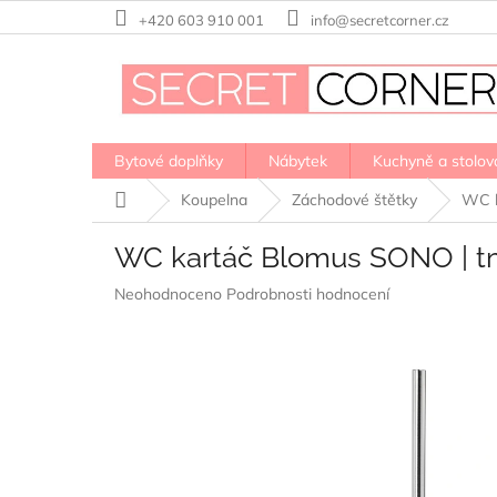
Přejít
+420 603 910 001
info@secretcorner.cz
na
obsah
Bytové doplňky
Nábytek
Kuchyně a stolov
Domů
Koupelna
Záchodové štětky
WC k
WC kartáč Blomus SONO | t
Průměrné
Neohodnoceno
Podrobnosti hodnocení
hodnocení
produktu
je
0,0
z
5
hvězdiček.