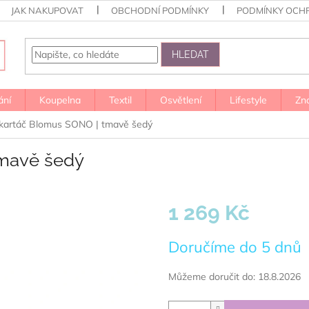
JAK NAKUPOVAT
OBCHODNÍ PODMÍNKY
PODMÍNKY OCH
HLEDAT
ání
Koupelna
Textil
Osvětlení
Lifestyle
Zn
artáč Blomus SONO | tmavě šedý
mavě šedý
1 269 Kč
Měrná
Doručíme do 5 dnů
cena:
Můžeme doručit do:
18.8.2026