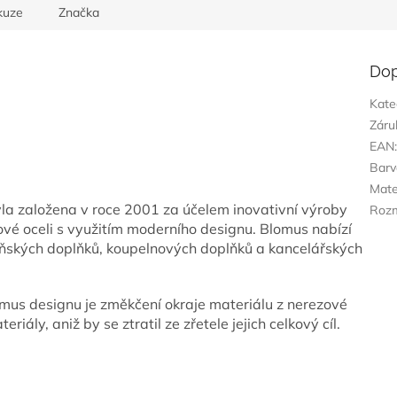
kuze
Značka
Dop
Kate
Záru
EAN
Barv
Mate
a založena v roce 2001 za účelem inovativní výroby
Roz
vé oceli s využitím moderního designu. Blomus nabízí
ňských doplňků, koupelnových doplňků a kancelářských
mus designu je změkčení okraje materiálu z nerezové
iály, aniž by se ztratil ze zřetele jejich celkový cíl.