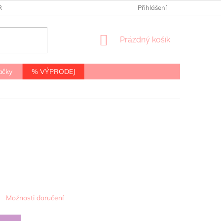
RANY OSOBNÍCH ÚDAJŮ
Přihlášení
NÁKUPNÍ
Prázdný košík
KOŠÍK
ačky
% VÝPRODEJ
Možnosti doručení