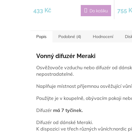
433 Kč
755 
Do košíku
Popis
Podobné (4)
Hodnocení
Dis
Vonný difuzér Meraki
Osvěžovače vzduchu nebo difuzér od dánské
nepostradatelné.
Naplňuje místnost příjemnou osvěžující vůní
Použijte je v koupelně, obývacím pokoji nebo
Difuzér
má 7 tyčinek.
Difuzér od dánské Meraki.
K dispozici ve třech různých vůních:
nordic p