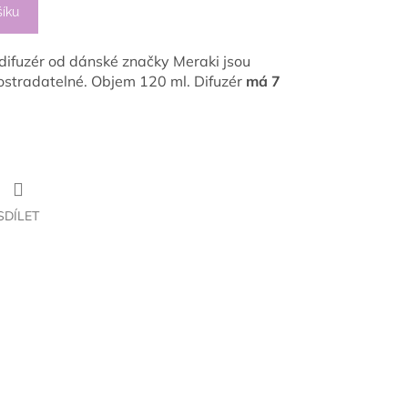
šíku
ifuzér od dánské značky Meraki jsou
postradatelné. Objem 120 ml.
Difuzér
má 7
SDÍLET