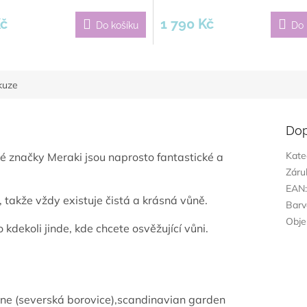
Kč
1 790 Kč
Do košíku
Do 
kuze
Dop
Kate
 značky Meraki jsou naprosto fantastické a
Záru
EAN
, takže vždy existuje čistá a krásná vůně.
Barv
Obj
 kdekoli jinde, kde chcete osvěžující vůni.
ine (severská borovice),
scandinavian garden