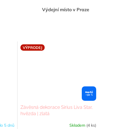
Výdejní místo v Praze
VÝPRODEJ
619 Kč
–30 %
Závěsná dekorace Sirius Liva Star,
hvězda | zlatá
o 5 dnů
Skladem
(4 ks)