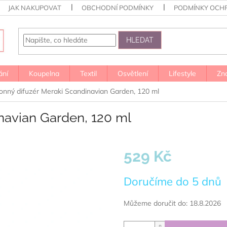
JAK NAKUPOVAT
OBCHODNÍ PODMÍNKY
PODMÍNKY OCH
HLEDAT
ání
Koupelna
Textil
Osvětlení
Lifestyle
Zn
onný difuzér Meraki Scandinavian Garden, 120 ml
navian Garden, 120 ml
529 Kč
Měrná
Doručíme do 5 dnů
cena:
Můžeme doručit do:
18.8.2026