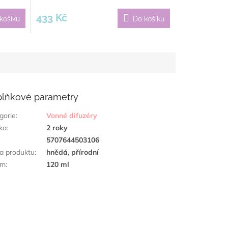
433 Kč
košíku
Do košíku
lňkové parametry
gorie
:
Vonné difuzéry
ka
:
2 roky
:
5707644503106
a produktu
:
hnědá, přírodní
em
:
120 ml