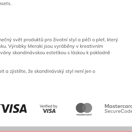
nsets.
nečný svět produktů pro životní styl a péči o pleť, který
sku. Výrobky Meraki jsou vyráběny v kreativním
rovány skandinávskou estetikou s láskou k pokladně
t a zjistěte, že skandinávský styl není jen o