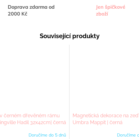
Doprava zdarma od
Jen špičkové
2000 Kč
zboží
Související produkty
 v černém dřevěném rámu
Magnetická dekorace na zeď
ngville Hadil 32x42cm| černá
Umbra Mappit | černá
Doručíme do 5 dnů
Doručíme d