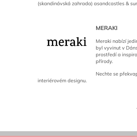
(skandinávská zahrada) a
sandcastles & su
MERAKI
Meraki nabízí jedi
byl vyvinut v Dán
prostředí a inspi
přírody.
Nechte se překvapi
interiérovém designu.