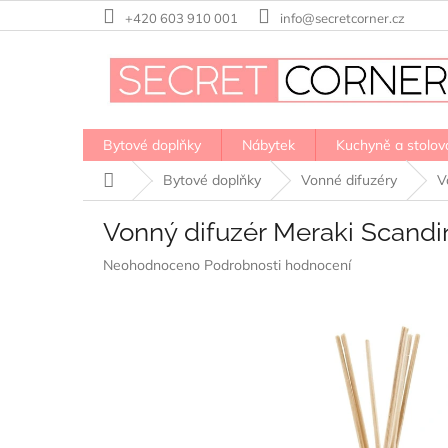
Přejít
+420 603 910 001
info@secretcorner.cz
na
obsah
Bytové doplňky
Nábytek
Kuchyně a stolov
Domů
Bytové doplňky
Vonné difuzéry
V
Vonný difuzér Meraki Scandi
Průměrné
Neohodnoceno
Podrobnosti hodnocení
hodnocení
produktu
je
0,0
z
5
hvězdiček.