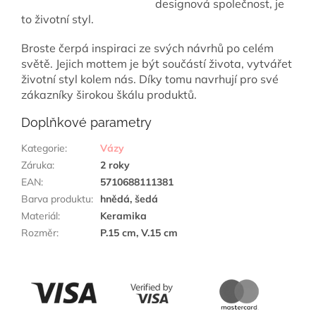
designová společnost, je
to životní styl.
Broste čerpá inspiraci ze svých návrhů po celém
světě. Jejich mottem je být součástí života, vytvářet
životní styl kolem nás. Díky tomu navrhují pro své
zákazníky širokou škálu produktů.
Doplňkové parametry
Kategorie
:
Vázy
Záruka
:
2 roky
EAN
:
5710688111381
Barva produktu
:
hnědá, šedá
Materiál
:
Keramika
Rozměr
:
P.15 cm, V.15 cm