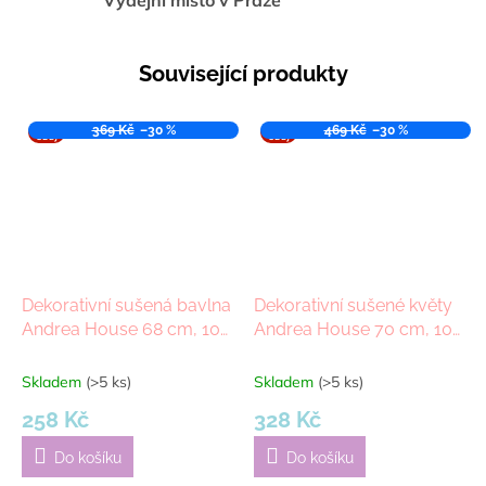
Výdejní místo v Praze
Související produkty
VÝPR
369 Kč
–30 %
VÝPR
469 Kč
–30 %
ODEJ
ODEJ
Dekorativní sušená bavlna
Dekorativní sušené květy
Andrea House 68 cm, 100
Andrea House 70 cm, 100
g
g | přírodní
Skladem
(>5 ks)
Skladem
(>5 ks)
258 Kč
328 Kč
Do košíku
Do košíku