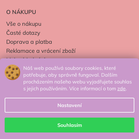
O NÁKUPU
Vše o nákupu
Časté dotazy
Doprava a platba
Reklamace a vrácení zboží
Moje objednávky
Náš web používá soubory cookies, které
Obchodní podmínky
potřebuje, aby správně fungoval. Dalším
Zpracování os. údajů
procházením našeho webu vyjadřujete souhlas
s jejich používáním. Více informací o tom
zde
.
Nastavení
© 2026 Secretcorner.cz - Všechna práva
vyhrazena.
Souhlasím
Vytvořil Shoptet