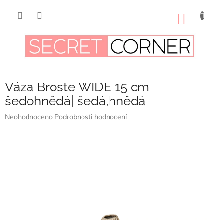
Přejít
na
NÁKUP
obsah
KOŠÍK
Váza Broste WIDE 15 cm
šedohnědá| šedá,hnědá
Průměrné
Neohodnoceno
Podrobnosti hodnocení
hodnocení
produktu
je
0,0
z
5
hvězdiček.