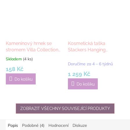
Kameninový hrnek se
Kosmetická taška
stromem Villa Collection
Stackers Hanging
Golden Yellow, 500 ml |
Washbag Yellow | žlutá
Skladem
(4 ks)
Průměrné
žlutá
Doručíme za 4 – 6 týdnů
hodnocení
158 Kč
produktu
1 259 Kč
je
Do košíku
5,0
Do košíku
z
5
hvězdiček.
ZOBRAZIT VŠECHNY SOUVISEJÍCÍ PRODUKTY
Popis
Podobné (4)
Hodnocení
Diskuze