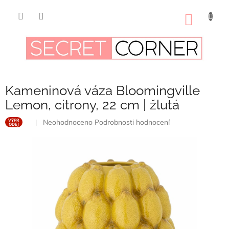
Přejít
na
NÁKUP
obsah
KOŠÍK
Kameninová váza Bloomingville
Lemon, citrony, 22 cm | žlutá
Průměrné
Neohodnoceno
Podrobnosti hodnocení
VÝPR
ODEJ
hodnocení
produktu
je
0,0
z
5
hvězdiček.