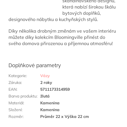
skandinávského designu,
která nabízí širokou škálu
bytových doplňků,
designového nábytku a kuchyňských stylů.
Díky několika drobným změnám ve vašem interiéru
můžete díky kolekcím Bloomingville přinést do
svého domova přirozenou a příjemnou atmosféru!
Doplňkové parametry
Kategorie
:
Vázy
Záruka
:
2 roky
EAN
:
5711173314959
Barva produktu
:
žlutá
Materiál
:
Kamenina
Složení
:
Kamenina
Rozměr
:
Průměr 22 x Výška 22 cm