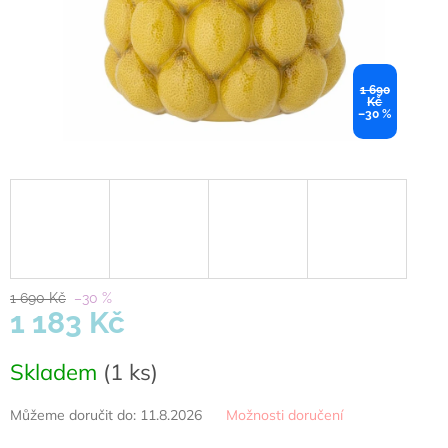
1 690
Kč
–30 %
1 690 Kč
–30 %
1 183 Kč
Měrná
Skladem
(1 ks)
cena:
Můžeme doručit do:
11.8.2026
Možnosti doručení