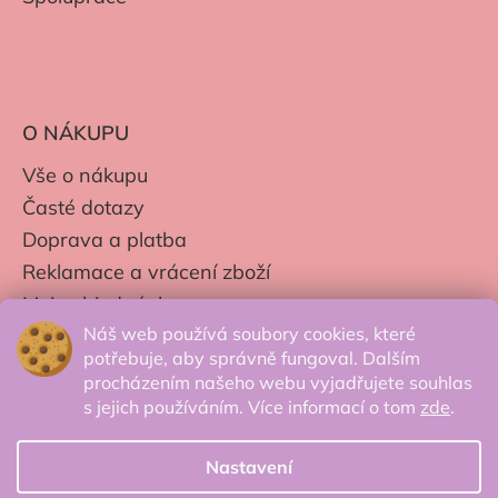
O NÁKUPU
Vše o nákupu
Časté dotazy
Doprava a platba
Reklamace a vrácení zboží
Moje objednávky
Náš web používá soubory cookies, které
Obchodní podmínky
potřebuje, aby správně fungoval. Dalším
Zpracování os. údajů
procházením našeho webu vyjadřujete souhlas
s jejich používáním. Více informací o tom
zde
.
Nastavení
© 2026 Secretcorner.cz - Všechna práva